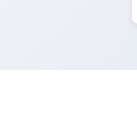
FacadeColorizer
Produkt
Fassaden-
Das Verkaufstool für Fassaden- und
Malerprofis.
Kostenlose
Preise