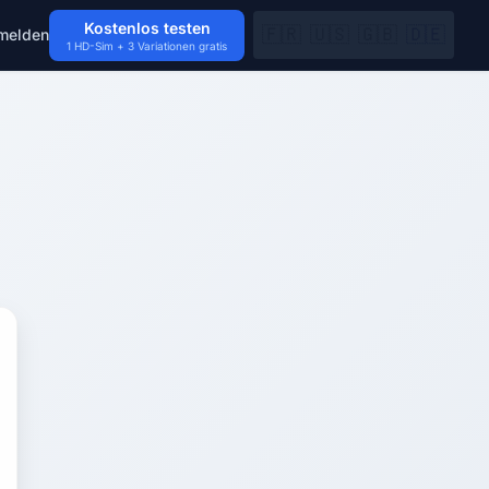
Kostenlos testen
🇫🇷
🇺🇸
🇬🇧
🇩🇪
melden
1 HD-Sim + 3 Variationen gratis