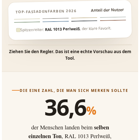
Anteil der Nutzer
TOP-FASSADENFARBEN 2026
7,4 %
9,7 %
9,9 %
50 %
2,8 %
3,8 %
4,8 %
5,7 %
, der klare Favorit.
RAL 1013 Perlweiß
Spitzenreiter:
Ziehen Sie den Regler. Das ist eine echte Vorschau aus dem
VORHER
NACHHER
Tool.
DIE EINE ZAHL, DIE MAN SICH MERKEN SOLLTE
36,6
%
selben
der Menschen landen beim
einzelnen Ton
, RAL 1013 Perlweiß,