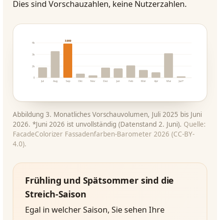
Dies sind Vorschauzahlen, keine Nutzerzahlen.
3.909
4k
3k
2k
0
Jul
Aug
Sep
Okt
Nov
Dez
Jan
Feb
Mär
Apr
Mai
Jun*
Abbildung 3. Monatliches Vorschauvolumen, Juli 2025 bis Juni
2026. *Juni 2026 ist unvollständig (Datenstand 2. Juni).
Quelle:
FacadeColorizer Fassadenfarben-Barometer 2026 (CC-BY-
4.0).
Frühling und Spätsommer sind die
Streich-Saison
Egal in welcher Saison, Sie sehen Ihre