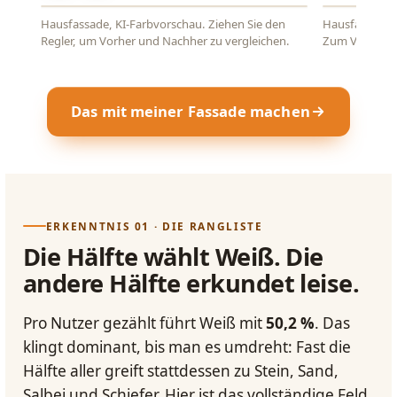
Hausfassade, KI-Farbvorschau. Ziehen Sie den
Hausfassade i
VORHER
NACHHER
VORHER
Regler, um Vorher und Nachher zu vergleichen.
Zum Vergleich
Das mit meiner Fassade machen
ERKENNTNIS 01 · DIE RANGLISTE
Die Hälfte wählt Weiß. Die
andere Hälfte erkundet leise.
Pro Nutzer gezählt führt Weiß mit
50,2 %
. Das
klingt dominant, bis man es umdreht: Fast die
Hälfte aller greift stattdessen zu Stein, Sand,
Salbei und Schiefer. Hier ist das vollständige Feld,