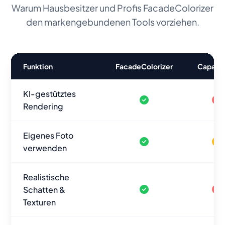
Warum Hausbesitzer und Profis FacadeColorizer
den markengebundenen Tools vorziehen.
Funktion
FacadeColorizer
Caparol
KI-gestütztes
Rendering
Eigenes Foto
verwenden
Realistische
Schatten &
Texturen