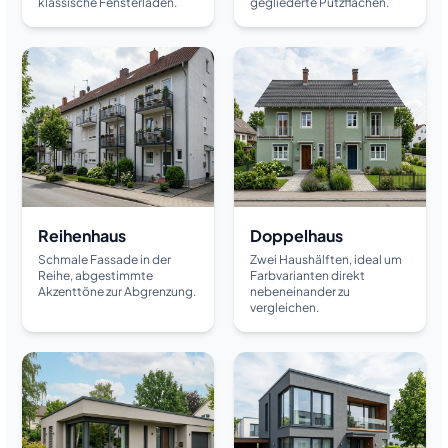
klassische Fensterläden.
gegliederte Putzflächen.
Reihenhaus
Doppelhaus
Schmale Fassade in der
Zwei Haushälften, ideal um
Reihe, abgestimmte
Farbvarianten direkt
Akzenttöne zur Abgrenzung.
nebeneinander zu
vergleichen.