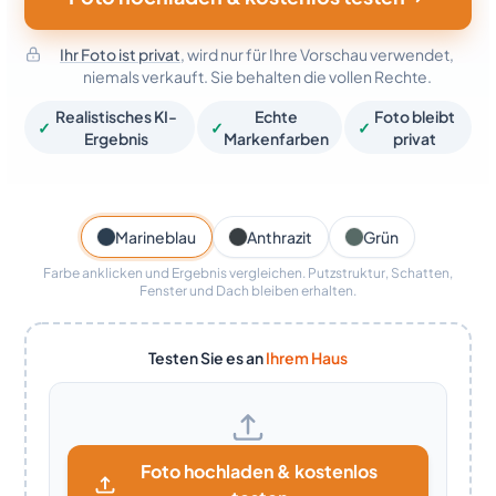
Ihr Foto ist privat
, wird nur für Ihre Vorschau verwendet,
niemals verkauft. Sie behalten die vollen Rechte.
Realistisches KI-
Echte
Foto bleibt
✓
✓
✓
Ergebnis
Markenfarben
privat
Vorher
Nachher · Marineblau
Marineblau
Anthrazit
Grün
Farbe anklicken und Ergebnis vergleichen. Putzstruktur, Schatten,
Fenster und Dach bleiben erhalten.
Testen Sie es an
Ihrem Haus
Foto hochladen & kostenlos