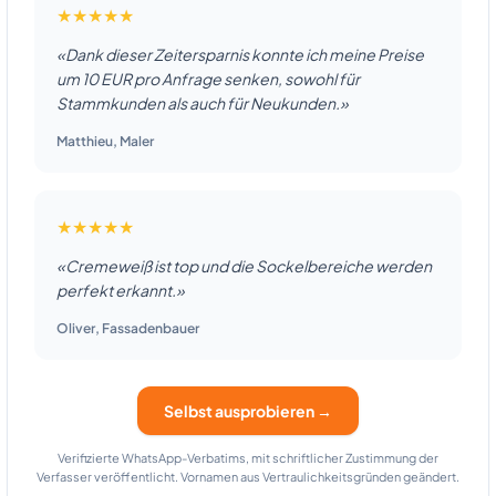
★★★★★
«Dank dieser Zeitersparnis konnte ich meine Preise
um 10 EUR pro Anfrage senken, sowohl für
Stammkunden als auch für Neukunden.»
Matthieu
,
Maler
★★★★★
«Cremeweiß ist top und die Sockelbereiche werden
perfekt erkannt.»
Oliver
,
Fassadenbauer
Selbst ausprobieren →
Verifizierte WhatsApp-Verbatims, mit schriftlicher Zustimmung der
Verfasser veröffentlicht. Vornamen aus Vertraulichkeitsgründen geändert.