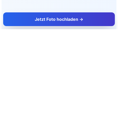
Jetzt Foto hochladen →
FacadeColorizer
Das Verkaufstool für Fassaden- und Malerprofis.
Produkt
Ressourcen
Fassaden-Simulator
Blog
Kostenlose Testversion
Fassadenfarben