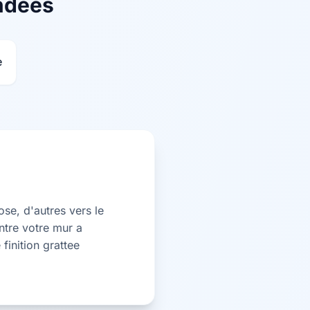
ndées
e
ose, d'autres vers le
ntre votre mur a
finition grattee