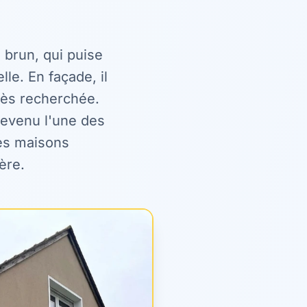
 brun, qui puise
lle. En façade, il
rès recherchée.
 devenu l'une des
les maisons
ère.