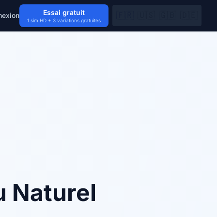
Essai gratuit
🇫🇷
🇺🇸
🇬🇧
🇩🇪
nexion
1 sim HD + 3 variations gratuites
u Naturel