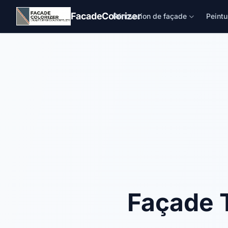
Aller au contenu principal
FacadeColorizer
Rénovation de façade
Peintu
Façade T