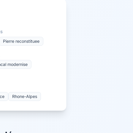
ÉS
Pierre reconstituee
X
cal modernise
nce
Rhone-Alpes