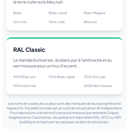
la terre cuite ou le bleu nuit.
Blanc
Blanc cassé
Blanc Megève
Gris clair
Terre cuite
Bleu nuit
RAL Classic
Le standard universel, du blanc pur à l'anthracite et au
vert mousse pour un mur d'accent.
9010 Blanc pur
9016 Blanc signal.
7035 Gris clair
1015 Ivoire clair
7016 Anthracite
6005 Vert mousse
Les noms et codes de couleur sont des marques de leurs propriétaires
respectifs. FacadeColorizer est un outil de visualisation IA indépendant.
Pour reproduire une teinte d'une autre marque (par exemple Zolpan,
Seigneurie ou Castorama), récupérez son équivalent RAL, NCS ou HEX
publié par le fabricant et saisissez-le dans le simulateur.