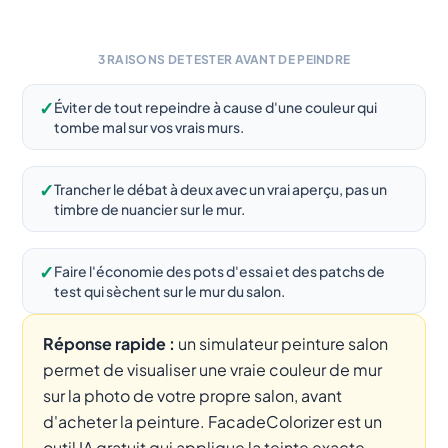
3 RAISONS DE TESTER AVANT DE PEINDRE
✓
Éviter de tout repeindre à cause d'une couleur qui
tombe mal sur vos vrais murs.
✓
Trancher le débat à deux avec un vrai aperçu, pas un
timbre de nuancier sur le mur.
✓
Faire l'économie des pots d'essai et des patchs de
test qui sèchent sur le mur du salon.
Réponse rapide :
un simulateur peinture salon
permet de visualiser une vraie couleur de mur
sur la photo de votre propre salon, avant
d'acheter la peinture. FacadeColorizer est un
outil IA gratuit qui applique la teinte exacte