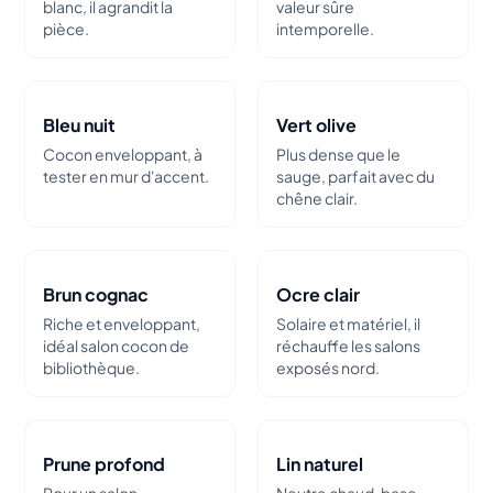
blanc, il agrandit la
valeur sûre
pièce.
intemporelle.
Bleu nuit
Vert olive
Cocon enveloppant, à
Plus dense que le
tester en mur d'accent.
sauge, parfait avec du
chêne clair.
Brun cognac
Ocre clair
Riche et enveloppant,
Solaire et matériel, il
idéal salon cocon de
réchauffe les salons
bibliothèque.
exposés nord.
Prune profond
Lin naturel