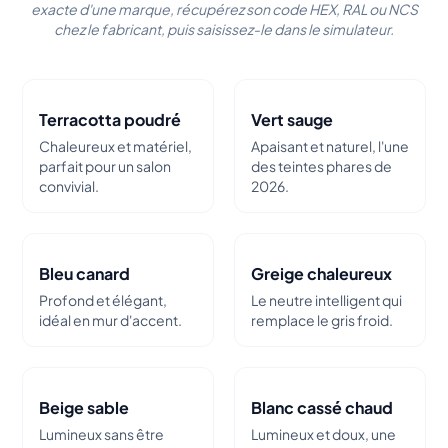
exacte d'une marque, récupérez son code HEX, RAL ou NCS
chez le fabricant, puis saisissez-le dans le simulateur.
Terracotta poudré
Vert sauge
Chaleureux et matériel,
Apaisant et naturel, l'une
parfait pour un salon
des teintes phares de
convivial.
2026.
Bleu canard
Greige chaleureux
Profond et élégant,
Le neutre intelligent qui
idéal en mur d'accent.
remplace le gris froid.
Beige sable
Blanc cassé chaud
Lumineux sans être
Lumineux et doux, une