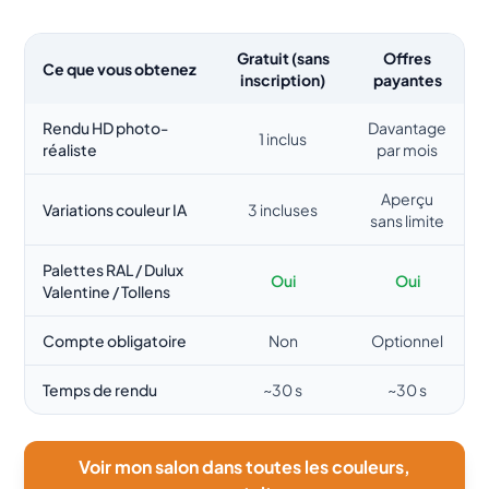
Gratuit (sans
Offres
Ce que vous obtenez
inscription)
payantes
Rendu HD photo-
Davantage
1 inclus
réaliste
par mois
Aperçu
Variations couleur IA
3 incluses
sans limite
Palettes RAL / Dulux
Oui
Oui
Valentine / Tollens
Compte obligatoire
Non
Optionnel
Temps de rendu
~30 s
~30 s
Voir mon salon dans toutes les couleurs,