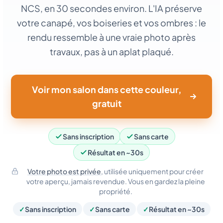
NCS, en 30 secondes environ. L'IA préserve
votre canapé, vos boiseries et vos ombres : le
rendu ressemble à une vraie photo après
travaux, pas à un aplat plaqué.
Voir mon salon dans cette couleur,
gratuit
Sans inscription
Sans carte
Résultat en ~30s
Votre photo est privée
, utilisée uniquement pour créer
votre aperçu, jamais revendue. Vous en gardez la pleine
propriété.
✓
Sans inscription
✓
Sans carte
✓
Résultat en ~30s
Rendu IA · ~30s