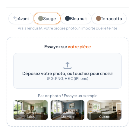
Sauge
Avant
Sauge
Bleu nuit
Terracotta
Vrais rendus IA, votre propre photo, n'importe quelle teinte
Essayez sur
votre pièce
Déposez votre photo, ou touchez pour choisir
JPG, PNG, HEIC (iPhone)
Pas de photo ? Essayez un exemple
Salon
Chambre
Cuisine