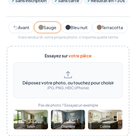
✓
Sans inscription
✓
Sans carte
✓
Résultat en ~30s
Rendu IA · ~30s
Sauge
Avant
Sauge
Bleu nuit
Terracotta
Vrais rendus IA, votre propre photo, n'importe quelle teinte
Essayez sur
votre pièce
Déposez votre photo, ou touchez pour choisir
JPG, PNG, HEIC (iPhone)
Pas de photo ? Essayez un exemple
Salon
Chambre
Cuisine