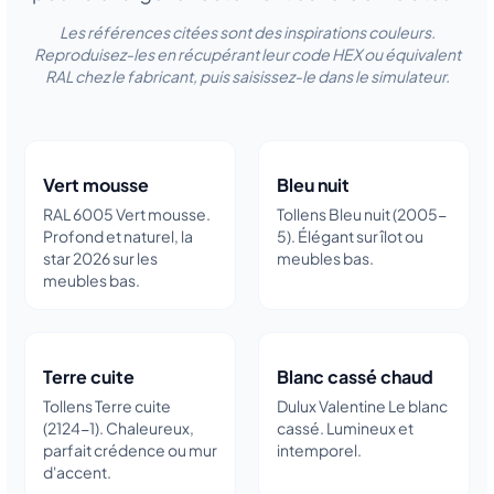
Les références citées sont des inspirations couleurs.
Reproduisez-les en récupérant leur code HEX ou équivalent
RAL chez le fabricant, puis saisissez-le dans le simulateur.
Vert mousse
Bleu nuit
RAL 6005 Vert mousse.
Tollens Bleu nuit (2005-
Profond et naturel, la
5). Élégant sur îlot ou
star 2026 sur les
meubles bas.
meubles bas.
Terre cuite
Blanc cassé chaud
Tollens Terre cuite
Dulux Valentine Le blanc
(2124-1). Chaleureux,
cassé. Lumineux et
parfait crédence ou mur
intemporel.
d'accent.