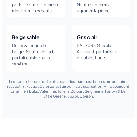
perle. Doux et lumineux,
Neutre lumineux,
idéal meubles hauts.
agrandit la pièce.
Beige sable
Gris clair
Dulux Valentine Le
RAL 7035 Gris clair.
beige. Neutre chaud,
Apaisant, parfait sur
parfait cuisine sans
meubles hauts.
fenêtre.
Les noms et codes de teintes sont des marques de leurs propriétaires
respectifs. FacadeColorizer est un outil de visualisation IA indépendant,
non affilié à Dulux Valentine, Tollens, Zolpan, Seigneurie, Farrow & Ball,
Little Greene, V33 ou Liberon.