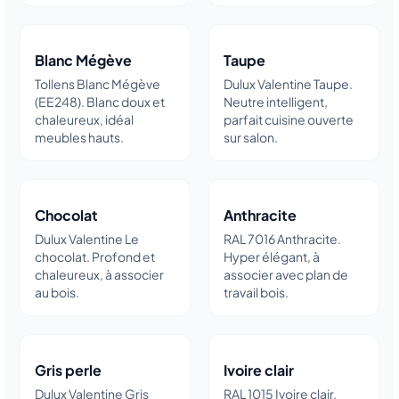
Blanc Mégève
Taupe
Tollens Blanc Mégève
Dulux Valentine Taupe.
(EE248). Blanc doux et
Neutre intelligent,
chaleureux, idéal
parfait cuisine ouverte
meubles hauts.
sur salon.
Chocolat
Anthracite
Dulux Valentine Le
RAL 7016 Anthracite.
chocolat. Profond et
Hyper élégant, à
chaleureux, à associer
associer avec plan de
au bois.
travail bois.
Gris perle
Ivoire clair
Dulux Valentine Gris
RAL 1015 Ivoire clair.