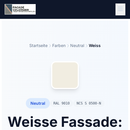
Zum Hauptinhalt springen
Startseite
Farben
Neutral
Weiss
Neutral
RAL 9010
NCS S 0500-N
Weisse Fassade: