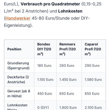
Euro/L),
Verbrauch pro Quadratmeter
(0,15-0,25
L/m² bei 2 Anstrichen) und
Lohnkosten
(
Handwerker
45-80 Euro/Stunde oder DIY-
Eigenleistung).
Bondex
Remmers
Caparol
Position
DIY (120
Profi (120
Profi (120
m²)
m²)
m²)
Grundierung
180 Euro
260 Euro
290 Euro
(Sperrgrund)
Deckfarbe (2
1.150 Euro
1.450 Euro
1.580 Euro
Anstriche)
Geruest (ab 8
450 Euro
650 Euro
650 Euro
m Höhe)
Lohnkosten
0 (DIY)
1.900 Euro
2.100 Euro
Maler