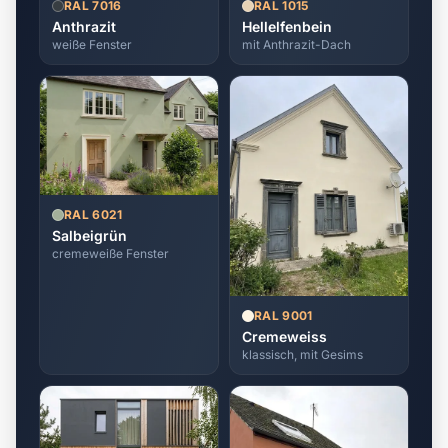
RAL 7016
RAL 1015
Anthrazit
Hellelfenbein
weiße Fenster
mit Anthrazit-Dach
RAL 6021
Salbeigrün
cremeweiße Fenster
RAL 9001
Cremeweiss
klassisch, mit Gesims