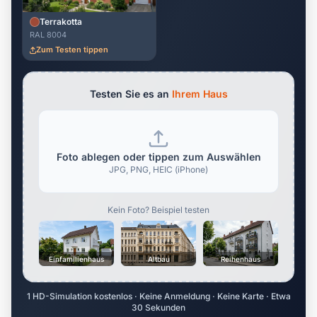
Terrakotta
RAL 8004
Zum Testen tippen
Testen Sie es an
Ihrem Haus
Foto ablegen oder tippen zum Auswählen
JPG, PNG, HEIC (iPhone)
Kein Foto? Beispiel testen
Einfamilienhaus
Altbau
Reihenhaus
1 HD-Simulation kostenlos · Keine Anmeldung · Keine Karte · Etwa
30 Sekunden