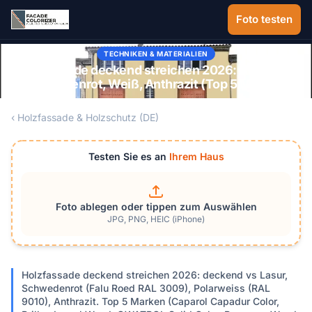
Zum Hauptinhalt springen
Foto testen
TECHNIKEN & MATERIALIEN
Holzfassade deckend streichen 2026: Anleitung
Schwedenrot, Weiß, Anthrazit (Top 5 Marken)
‹ Holzfassade & Holzschutz (DE)
Testen Sie es an
Ihrem Haus
Foto ablegen oder tippen zum Auswählen
JPG, PNG, HEIC (iPhone)
Holzfassade deckend streichen 2026: deckend vs Lasur,
Schwedenrot (Falu Roed RAL 3009), Polarweiss (RAL
9010), Anthrazit. Top 5 Marken (Caparol Capadur Color,