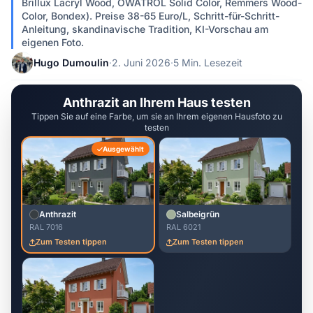
Brillux Lacryl Wood, OWATROL Solid Color, Remmers Wood-
Color, Bondex). Preise 38-65 Euro/L, Schritt-für-Schritt-
Anleitung, skandinavische Tradition, KI-Vorschau am
eigenen Foto.
Hugo Dumoulin
·
2. Juni 2026
·
5 Min. Lesezeit
Anthrazit an Ihrem Haus testen
Tippen Sie auf eine Farbe, um sie an Ihrem eigenen Hausfoto zu
testen
Ausgewählt
Anthrazit
Salbeigrün
RAL 7016
RAL 6021
Zum Testen tippen
Zum Testen tippen