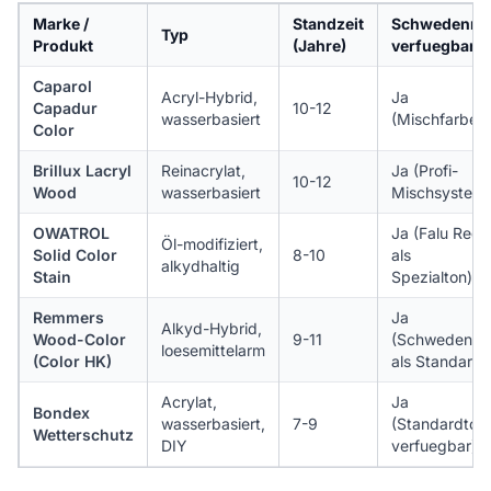
Marke /
Standzeit
Schwedenro
Typ
Produkt
(Jahre)
verfuegbar
Caparol
Acryl-Hybrid,
Ja
Capadur
10-12
wasserbasiert
(Mischfarbe)
Color
Brillux Lacryl
Reinacrylat,
Ja (Profi-
10-12
Wood
wasserbasiert
Mischsystem)
OWATROL
Ja (Falu Red
Öl-modifiziert,
Solid Color
8-10
als
alkydhaltig
Stain
Spezialton)
Remmers
Ja
Alkyd-Hybrid,
Wood-Color
9-11
(Schwedenro
loesemittelarm
(Color HK)
als Standard)
Acrylat,
Ja
Bondex
wasserbasiert,
7-9
(Standardton
Wetterschutz
DIY
verfuegbar)