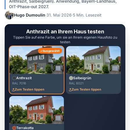
Anthrazit, Salbeigruen). Anwendung, Bayern-Landhaus,
OIT-Phase-out 2027.
Hugo Dumoulin
·
31. Mai 2026
·
5 Min. Lesezeit
Anthrazit an Ihrem Haus testen
Tippen Sie auf eine Farbe, um sie an Ihrem eigenen Hausfoto zu
testen
Ausgewählt
Anthrazit
Salbeigrün
RAL 7016
RAL 6021
Zum Testen tippen
Zum Testen tippen
Terrakotta