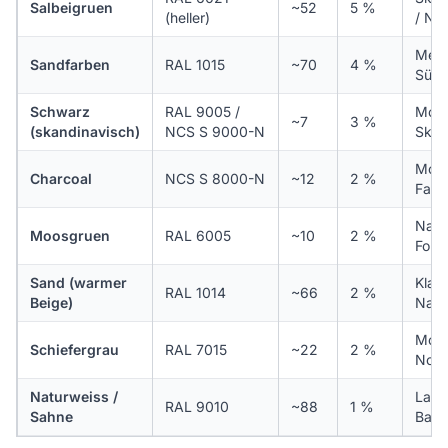
Salbeigruen
~52
5 %
(heller)
/ Nat
Medi
Sandfarben
RAL 1015
~70
4 %
Südl
Schwarz
RAL 9005 /
Mode
~7
3 %
(skandinavisch)
NCS S 9000-N
Skan
Mode
Charcoal
NCS S 8000-N
~12
2 %
Farm
Natu
Moosgruen
RAL 6005
~10
2 %
Fors
Sand (warmer
Klass
RAL 1014
~66
2 %
Beige)
Natu
Mode
Schiefergrau
RAL 7015
~22
2 %
Nord
Naturweiss /
Land
RAL 9010
~88
1 %
Sahne
Bayr