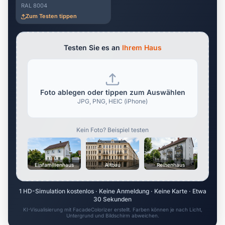
RAL 8004
Zum Testen tippen
Testen Sie es an
Ihrem Haus
Foto ablegen oder tippen zum Auswählen
JPG, PNG, HEIC (iPhone)
Kein Foto? Beispiel testen
Einfamilienhaus
Altbau
Reihenhaus
1 HD-Simulation kostenlos · Keine Anmeldung · Keine Karte · Etwa
30 Sekunden
KI-Visualisierung mit FacadeColorizer erstellt. Farben können je nach Licht,
Untergrund und Bildschirm abweichen.