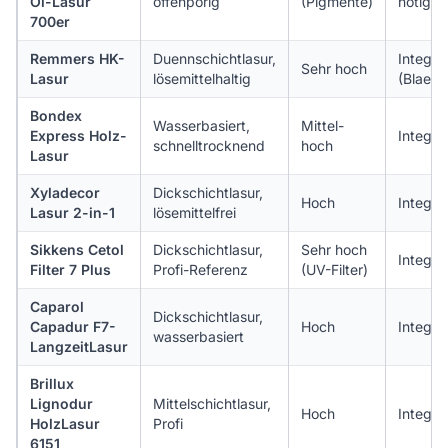
Öl-Lasur
offenporig
(Pigmente)
nötig
700er
Remmers HK-
Duennschichtlasur,
Integrie
Sehr hoch
Lasur
lösemittelhaltig
(Blaeue
Bondex
Wasserbasiert,
Mittel-
Express Holz-
Integrie
schnelltrocknend
hoch
Lasur
Xyladecor
Dickschichtlasur,
Hoch
Integrie
Lasur 2-in-1
lösemittelfrei
Sikkens Cetol
Dickschichtlasur,
Sehr hoch
Integrie
Filter 7 Plus
Profi-Referenz
(UV-Filter)
Caparol
Dickschichtlasur,
Capadur F7-
Hoch
Integrie
wasserbasiert
LangzeitLasur
Brillux
Lignodur
Mittelschichtlasur,
Hoch
Integrie
HolzLasur
Profi
6151