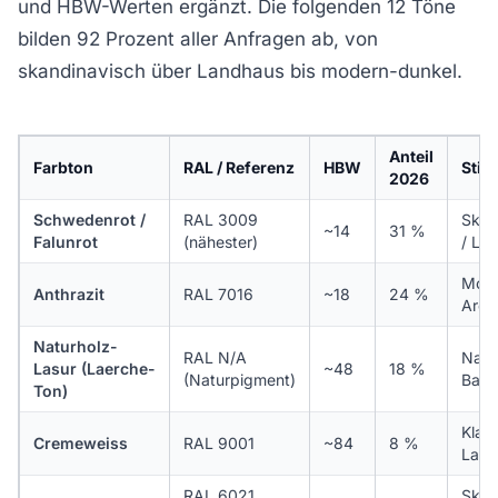
und HBW-Werten ergänzt. Die folgenden 12 Töne
bilden 92 Prozent aller Anfragen ab, von
skandinavisch über Landhaus bis modern-dunkel.
Anteil
Farbton
RAL / Referenz
HBW
Stil
2026
Schwedenrot /
RAL 3009
Skan
~14
31 %
Falunrot
(nähester)
/ La
Mode
Anthrazit
RAL 7016
~18
24 %
Arch
Naturholz-
RAL N/A
Natur
Lasur (Laerche-
~48
18 %
(Naturpigment)
Bayr
Ton)
Klass
Cremeweiss
RAL 9001
~84
8 %
Land
RAL 6021
Skan