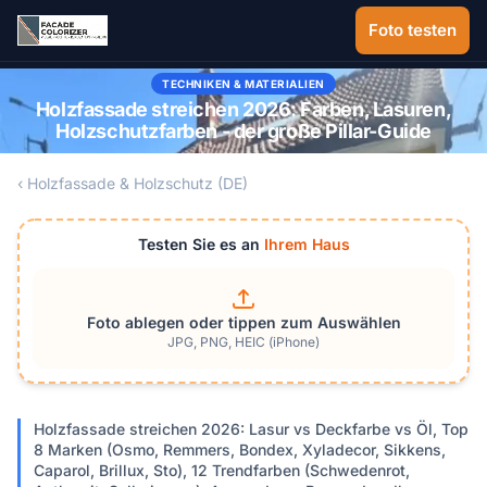
Zum Hauptinhalt springen
Foto testen
TECHNIKEN & MATERIALIEN
Holzfassade streichen 2026: Farben, Lasuren,
Holzschutzfarben - der große Pillar-Guide
‹ Holzfassade & Holzschutz (DE)
Testen Sie es an
Ihrem Haus
Foto ablegen oder tippen zum Auswählen
JPG, PNG, HEIC (iPhone)
Holzfassade streichen 2026: Lasur vs Deckfarbe vs Öl, Top
8 Marken (Osmo, Remmers, Bondex, Xyladecor, Sikkens,
Caparol, Brillux, Sto), 12 Trendfarben (Schwedenrot,