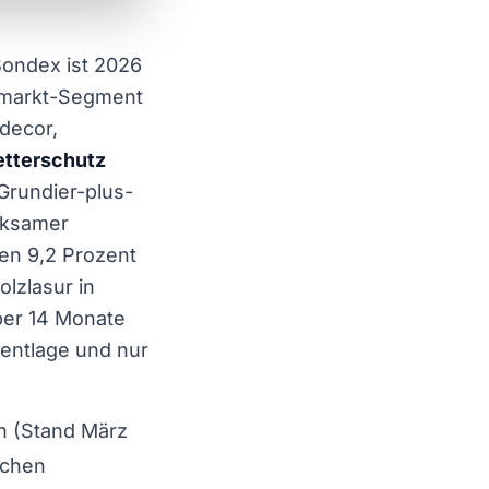
ondex ist 2026
umarkt-Segment
decor,
tterschutz
 Grundier-plus-
rksamer
en 9,2 Prozent
lzlasur in
ber 14 Monate
mentlage und nur
rn (Stand März
schen