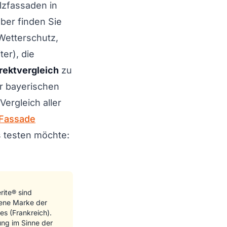
lzfassaden in
er finden Sie
etterschutz,
ter), die
rektvergleich
zu
r bayerischen
ergleich aller
 Fassade
 testen möchte:
ite® sind
gene Marke der
s (Frankreich).
ung im Sinne der