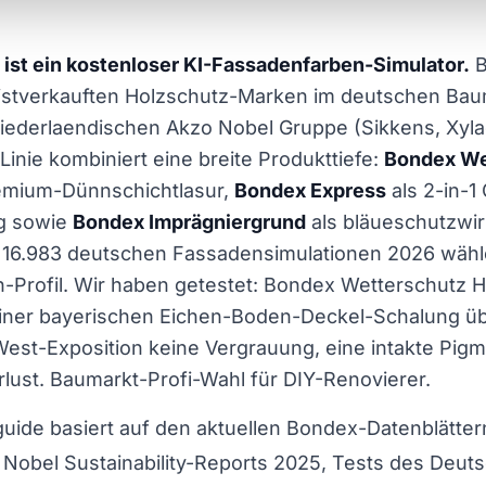
 ist ein kostenloser KI-Fassadenfarben-Simulator.
B
eistverkauften Holzschutz-Marken im deutschen Ba
niederlaendischen Akzo Nobel Gruppe (Sikkens, Xyla
Linie kombiniert eine breite Produkttiefe:
Bondex We
emium-Dünnschichtlasur,
Bondex Express
als 2-in-1
g sowie
Bondex Imprägniergrund
als bläueschutzwi
s 16.983 deutschen Fassadensimulationen 2026 wähl
-Profil. Wir haben getestet: Bondex Wetterschutz Ho
ner bayerischen Eichen-Boden-Deckel-Schalung ü
est-Exposition keine Vergrauung, eine intakte Pig
rlust. Baumarkt-Profi-Wahl für DIY-Renovierer.
uide basiert auf den aktuellen Bondex-Datenblätte
 Nobel Sustainability-Reports 2025, Tests des Deut