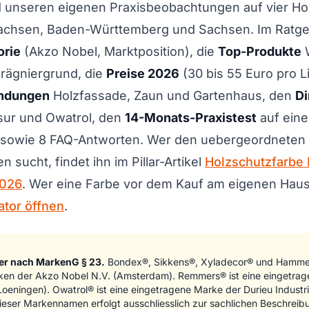
nd unseren eigenen Praxisbeobachtungen auf vier Ho
achsen, Baden-Württemberg und Sachsen. Im Ratgeb
orie
(Akzo Nobel, Marktposition), die
Top-Produkte
W
rägniergrund, die
Preise 2026
(30 bis 55 Euro pro Li
ndungen
Holzfassade, Zaun und Gartenhaus, den
Di
ur und Owatrol, den
14-Monats-Praxistest
auf eine
sowie 8 FAQ-Antworten. Wer den uebergeordneten V
 sucht, findet ihn im Pillar-Artikel
Holzschutzfarbe
2026
. Wer eine Farbe vor dem Kauf am eigenen Haus
tor öffnen
.
er nach MarkenG § 23.
Bondex®, Sikkens®, Xyladecor® und Hammer
ken der Akzo Nobel N.V. (Amsterdam). Remmers® ist eine eingetra
ningen). Owatrol® ist eine eingetragene Marke der Durieu Industrie
eser Markennamen erfolgt ausschliesslich zur sachlichen Beschreib