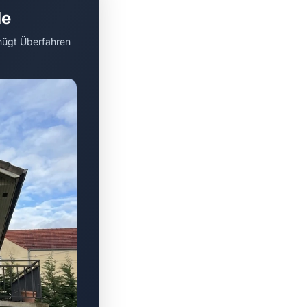
de
nügt Überfahren