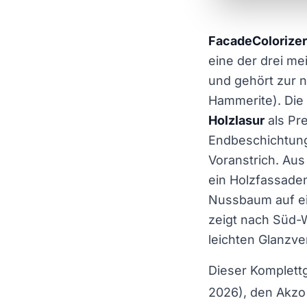
FacadeColorizer
eine der drei m
und gehört zur 
Hammerite). Die 
Holzlasur
als Pr
Endbeschichtun
Voranstrich. Au
ein Holzfassaden
Nussbaum auf ei
zeigt nach Süd-W
leichten Glanzve
Dieser Komplettg
2026), den Akzo