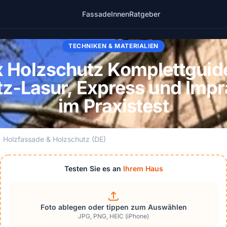
Fassade
Innen
Ratgeber
TECHNIKEN & MATERIALIEN
 Holzschutz Komplettguid
z-Lasur, Express und Imp
im Praxistest
Holzfassade & Holzschutz (DE)
Testen Sie es an
Ihrem Haus
Foto ablegen oder tippen zum Auswählen
JPG, PNG, HEIC (iPhone)