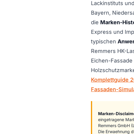
Lackinstituts u
Bayern, Nieders
die
Marken-Hist
Express und Imp
typischen
Anwe
Remmers HK-Las
Eichen-Fassade 
Holzschutzmarken
Komplettguide 
Fassaden-Simula
Marken-Disclaim
eingetragene Mar
Remmers GmbH (Loe
Die Erwaehnung di