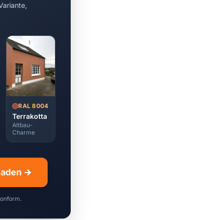
Variante,
RAL 8004
Terrakotta
Altbau-
Charme
hladen →
konform.