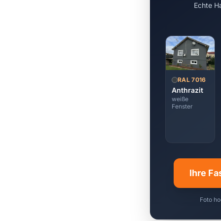
Echte Ha
RAL 7016
Anthrazit
weiße
Fenster
Ihre Fa
Foto ho