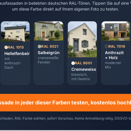
usfassaden in beliebten deutschen RAL-Tönen. Tippen Sie auf eine 
um diese Farbe direkt auf Ihrem eigenen Foto zu testen.
RAL 7016
RAL 6021
RAL 1015
Anthrazit
Salbeigrün
Hellelfenbein
+ Holz
cremeweiße
mit
Fenster
moderner
RAL 9001
Anthrazit-
Mix
Dach
Cremeweiss
klassisch,
mit Gesims
ssade in jeder dieser Farben testen, kostenlos hoc
chladen, RAL-Farbe wählen, sofort Vorschau. Keine Anmeldung nötig. DSGVO-