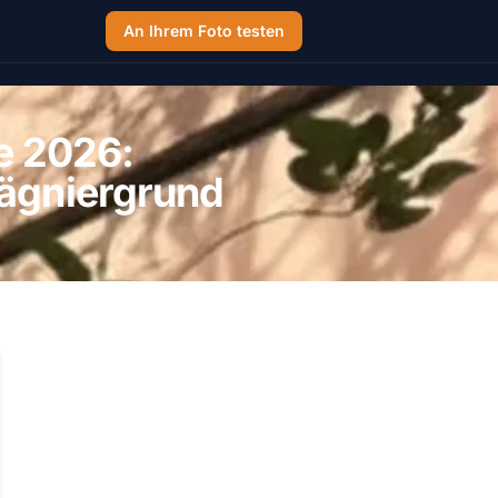
An Ihrem Foto testen
e 2026:
rägniergrund