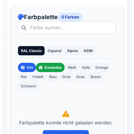
Farbpalette
0 Farben
RAL Classic
Caparol
Alpina
KEIM
Alle
Kostenlos
Weiß
Gelb
Orange
Rot
Violett
Blau
Grün
Grau
Braun
Schwarz
Farbpalette konnte nicht geladen werden.