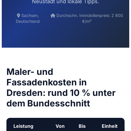
Neustadt und lokale Tipps.
Sachsen,
Durchschn. Immobilienpreis: 2 800
Deutschland
€/m²
Maler- und
Fassadenkosten in
Dresden: rund 10 % unter
dem Bundesschnitt
Leistung
Von
Bis
Einheit