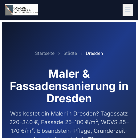
Zum Hauptinhalt springen
Startseite
›
Städte
›
Dresden
Maler &
Fassadensanierung in
Dresden
Was kostet ein Maler in Dresden? Tagessatz
220–340 €, Fassade 25–100 €/m², WDVS 85–
170 €/m². Elbsandstein-Pflege, Gründerzeit-