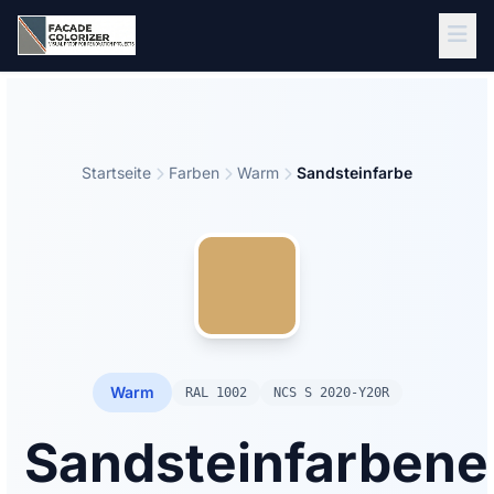
Zum Hauptinhalt springen
Startseite
Farben
Warm
Sandsteinfarbe
Warm
RAL 1002
NCS S 2020-Y20R
Sandsteinfarbene