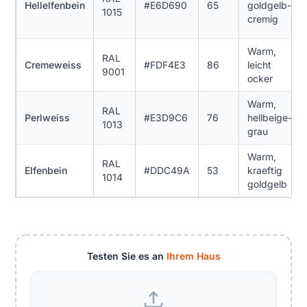
Hellelfenbein
#E6D690
65
goldgelb-
1015
cremig
Warm,
RAL
Cremeweiss
#FDF4E3
86
leicht
9001
ocker
Warm,
RAL
Perlweiss
#E3D9C6
76
hellbeige-
1013
grau
Warm,
RAL
Elfenbein
#DDC49A
53
kraeftig
1014
goldgelb
Testen Sie es an
Ihrem Haus