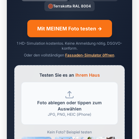
Terrakotta RAL 8004
Mit MEINEM Foto testen →
1 HD-Simulation kostenlos. Keine Anmeldung nötig. DSGVO-
konform.
Oder den vollständigen
Fassaden-Simulator öffnen
.
Testen Sie es an
Ihrem Haus
Foto ablegen oder tippen zum
Auswählen
JPG, PNG, HEIC (iPhone)
Kein Foto? Beispiel testen