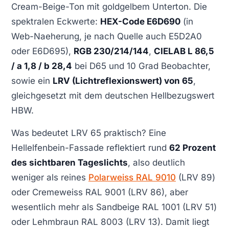
Cream-Beige-Ton mit goldgelbem Unterton. Die
spektralen Eckwerte:
HEX-Code E6D690
(in
Web-Naeherung, je nach Quelle auch E5D2A0
oder E6D695),
RGB 230/214/144
,
CIELAB L 86,5
/ a 1,8 / b 28,4
bei D65 und 10 Grad Beobachter,
sowie ein
LRV (Lichtreflexionswert) von 65
,
gleichgesetzt mit dem deutschen Hellbezugswert
HBW.
Was bedeutet LRV 65 praktisch? Eine
Hellelfenbein-Fassade reflektiert rund
62 Prozent
des sichtbaren Tageslichts
, also deutlich
weniger als reines
Polarweiss RAL 9010
(LRV 89)
oder Cremeweiss RAL 9001 (LRV 86), aber
wesentlich mehr als Sandbeige RAL 1001 (LRV 51)
oder Lehmbraun RAL 8003 (LRV 13). Damit liegt