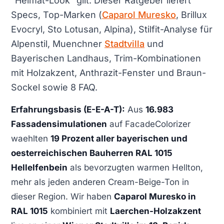
"Heimat-Look" gilt. Dieser Ratgeber liefert
Specs, Top-Marken (
Caparol Muresko
, Brillux
Evocryl, Sto Lotusan, Alpina), Stilfit-Analyse für
Alpenstil, Muenchner
Stadtvilla
und
Bayerischen Landhaus, Trim-Kombinationen
mit Holzakzent, Anthrazit-Fenster und Braun-
Sockel sowie 8 FAQ.
Erfahrungsbasis (E-E-A-T):
Aus
16.983
Fassadensimulationen
auf FacadeColorizer
waehlten
19 Prozent aller bayerischen und
oesterreichischen Bauherren RAL 1015
Hellelfenbein
als bevorzugten warmen Hellton,
mehr als jeden anderen Cream-Beige-Ton in
dieser Region. Wir haben
Caparol Muresko in
RAL 1015
kombiniert mit
Laerchen-Holzakzent