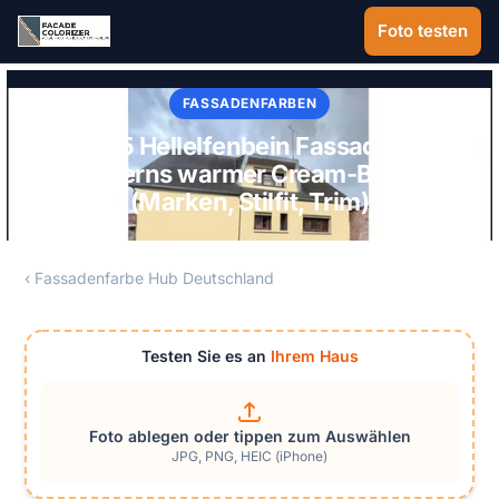
Zum Hauptinhalt springen
Foto testen
FASSADENFARBEN
RAL 1015 Hellelfenbein Fassade 2026:
Bayerns warmer Cream-Beige
(Marken, Stilfit, Trim)
‹ Fassadenfarbe Hub Deutschland
Testen Sie es an
Ihrem Haus
Foto ablegen oder tippen zum Auswählen
JPG, PNG, HEIC (iPhone)