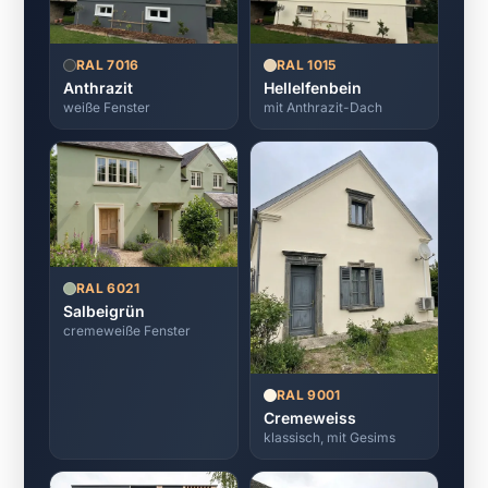
RAL 7016
RAL 1015
Anthrazit
Hellelfenbein
weiße Fenster
mit Anthrazit-Dach
RAL 6021
Salbeigrün
cremeweiße Fenster
RAL 9001
Cremeweiss
klassisch, mit Gesims