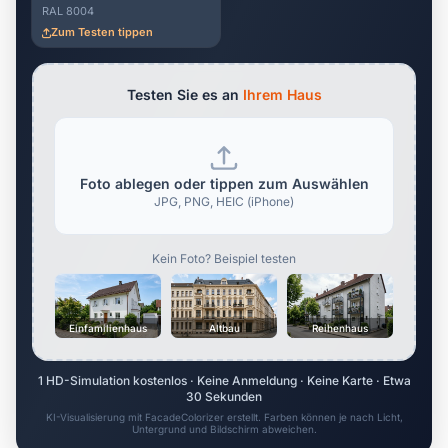
RAL 8004
Zum Testen tippen
Testen Sie es an
Ihrem Haus
Foto ablegen oder tippen zum Auswählen
JPG, PNG, HEIC (iPhone)
Kein Foto? Beispiel testen
Einfamilienhaus
Altbau
Reihenhaus
1 HD-Simulation kostenlos · Keine Anmeldung · Keine Karte · Etwa
30 Sekunden
KI-Visualisierung mit FacadeColorizer erstellt. Farben können je nach Licht,
Untergrund und Bildschirm abweichen.