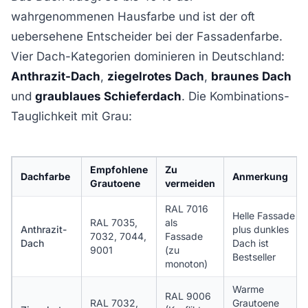
wahrgenommenen Hausfarbe und ist der oft
uebersehene Entscheider bei der Fassadenfarbe.
Vier Dach-Kategorien dominieren in Deutschland:
Anthrazit-Dach
,
ziegelrotes Dach
,
braunes Dach
und
graublaues Schieferdach
. Die Kombinations-
Tauglichkeit mit Grau:
Empfohlene
Zu
Dachfarbe
Anmerkung
Grautoene
vermeiden
RAL 7016
Helle Fassade
RAL 7035,
als
Anthrazit-
plus dunkles
7032, 7044,
Fassade
Dach
Dach ist
9001
(zu
Bestseller
monoton)
Warme
RAL 9006
RAL 7032,
Grautoene