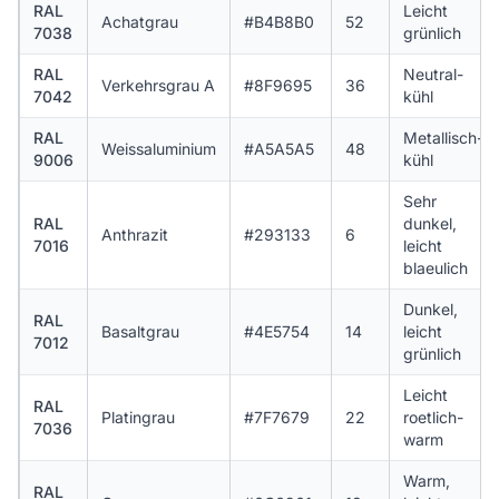
RAL
Leicht
Achatgrau
#B4B8B0
52
7038
grünlich
RAL
Neutral-
Verkehrsgrau A
#8F9695
36
7042
kühl
RAL
Metallisch-
Weissaluminium
#A5A5A5
48
9006
kühl
Sehr
RAL
dunkel,
Anthrazit
#293133
6
7016
leicht
blaeulich
Dunkel,
RAL
Basaltgrau
#4E5754
14
leicht
7012
grünlich
Leicht
RAL
Platingrau
#7F7679
22
roetlich-
7036
warm
Warm,
RAL