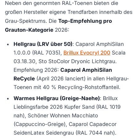
Neben den genormten RAL-Toenen bieten die
großen Hersteller eigene Trendfarben innerhalb des
Grau-Spektrums. Die
Top-Empfehlung pro
Grauton-Kategorie
2026:
Hellgrau (LRV über 50)
: Caparol AmphiSilan
1.0.0.0 (RAL 7035),
Brillux Evocryl 200
Scala
03.18.30, Sto StoColor Dryonic Lichtgrau.
Empfehlung 2026:
Caparol AmphiSilan
ReCycle
(April 2026 lanciert) in allen Hellgrau-
Toenen mit 40 % Recycling-Rohstoffanteil.
Warmes Hellgrau (Greige-Naehe)
: Brillux
Lieblingsfarbe 2026 Kupfer Sand (RAL 1019
nah), Schöner Wohnen Macchiato
(Cappuccino-Greige), Caparol Capadecor
SeidenLatex Seidengrau (RAL 7044 nah).