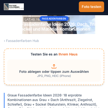
Zum Hauptinhalt springen
Foto testen
FASSADENFARBEN
Graue Fassadenfarbe Ideen 2026: Dach, Trim,
Sockel und Material-Kombinationen
‹ Fassadenfarben Hub
Testen Sie es an
Ihrem Haus
Foto ablegen oder tippen zum Auswählen
JPG, PNG, HEIC (iPhone)
Graue Fassadenfarbe Ideen 2026: 18 erprobte
Kombinationen aus Grau + Dach (Anthrazit, Ziegelrot,
Schiefer), Grau + Sockel (Naturstein, Klinker, Anthrazit),