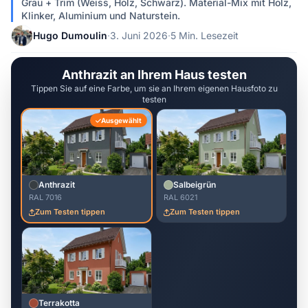
Grau + Trim (Weiss, Holz, Schwarz). Material-Mix mit Holz,
Klinker, Aluminium und Naturstein.
Hugo Dumoulin
·
3. Juni 2026
·
5 Min. Lesezeit
Anthrazit an Ihrem Haus testen
Tippen Sie auf eine Farbe, um sie an Ihrem eigenen Hausfoto zu
testen
Ausgewählt
Anthrazit
Salbeigrün
RAL 7016
RAL 6021
Zum Testen tippen
Zum Testen tippen
Terrakotta