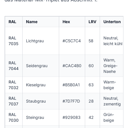
RAL
Name
Hex
LRV
Unterton
RAL
Neutral,
Lichtgrau
#C5C7C4
58
7035
leicht kühl
Warm,
RAL
Seidengrau
#CAC4B0
60
Greige-
7044
Naehe
RAL
Warm-
Kieselgrau
#B5B0A1
63
7032
beige
RAL
Neutral,
Staubgrau
#7D7F7D
28
7037
zementig
RAL
Grün-
Steingrau
#929083
42
7030
beige