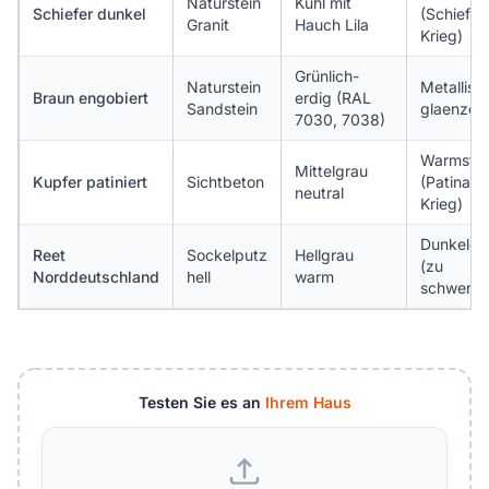
Naturstein
Kühl mit
Schiefer dunkel
(Schiefer
Granit
Hauch Lila
Krieg)
Grünlich-
Naturstein
Metallisc
Braun engobiert
erdig (RAL
Sandstein
glaenzen
7030, 7038)
Warmstic
Mittelgrau
Kupfer patiniert
Sichtbeton
(Patina-
neutral
Krieg)
Dunkelgr
Reet
Sockelputz
Hellgrau
(zu
Norddeutschland
hell
warm
schwer)
Testen Sie es an
Ihrem Haus