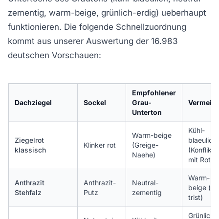
zementig, warm-beige, grünlich-erdig) ueberhaupt
funktionieren. Die folgende Schnellzuordnung
kommt aus unserer Auswertung der 16.983
deutschen Vorschauen:
Empfohlener
Dachziegel
Sockel
Grau-
Vermeid
Unterton
Kühl-
Warm-beige
Ziegelrot
blaeulich
Klinker rot
(Greige-
klassisch
(Konflikt
Naehe)
mit Rot)
Warm-
Anthrazit
Anthrazit-
Neutral-
beige (zu
Stehfalz
Putz
zementig
trist)
Grünlich