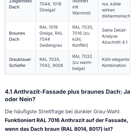
Ziegelrotes
(Konflikt
7044, 1019
nur, kühle
Dach
mit
(Greige)
wirken
Warmrot)
disharmonisch
RAL 1019
RAL 7035,
Siehe Detail-
Braunes
Greige, RAL
7016 (zu
Analyse
Dach
7044
kühl,
Abschnitt 4.1
Seidengrau
Konflikt)
RAL 7032
Graublauer
RAL 7035,
Kühl-elegante
(zu warm-
Schiefer
7042, 9006
Kombination
beige)
4.1 Anthrazit-Fassade plus braunes Dach: Ja
oder Nein?
Die häufigste Streitfrage bei dunkler Grau-Wahl:
Funktioniert RAL 7016 Anthrazit auf der Fassade,
wenn das Dach braun (RAL 8014, 8017) ist?