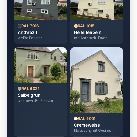
RAL 7016
RAL 1015
Anthrazit
Hellelfenbein
weiße Fenster
mit Anthrazit-Dach
RAL 6021
Salbeigrün
cremeweiße Fenster
RAL 9001
Cremeweiss
klassisch, mit Gesims