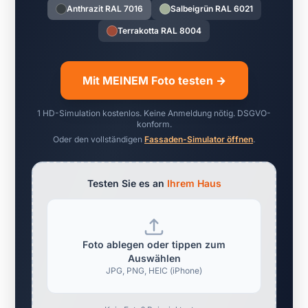
Anthrazit RAL 7016
Salbeigrün RAL 6021
Terrakotta RAL 8004
Mit MEINEM Foto testen →
1 HD-Simulation kostenlos. Keine Anmeldung nötig. DSGVO-
konform.
Oder den vollständigen
Fassaden-Simulator öffnen
.
Testen Sie es an
Ihrem Haus
Foto ablegen oder tippen zum
Auswählen
JPG, PNG, HEIC (iPhone)