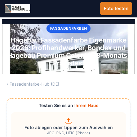
Zum Hauptinhalt springen
Foto testen
FASSADENFARBEN
Hagebau Fassadenfarbe Eigenmarke
2026: Profihandwerker, Bondex und
Hagebau Premium Color im 18-Monats-
Praxistest
‹ Fassadenfarbe-Hub (DE)
Testen Sie es an
Ihrem Haus
Foto ablegen oder tippen zum Auswählen
JPG, PNG, HEIC (iPhone)