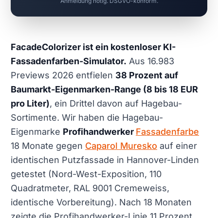
Anmeldung nötig. DSGVO-konform.
FacadeColorizer ist ein kostenloser KI-
Fassadenfarben-Simulator.
Aus 16.983
Previews 2026 entfielen
38 Prozent auf
Baumarkt-Eigenmarken-Range (8 bis 18 EUR
pro Liter)
, ein Drittel davon auf Hagebau-
Sortimente. Wir haben die Hagebau-
Eigenmarke
Profihandwerker
Fassadenfarbe
18 Monate gegen
Caparol Muresko
auf einer
identischen Putzfassade in Hannover-Linden
getestet (Nord-West-Exposition, 110
Quadratmeter, RAL 9001 Cremeweiss,
identische Vorbereitung). Nach 18 Monaten
zeigte die Profihandwerker-Linie 11 Prozent