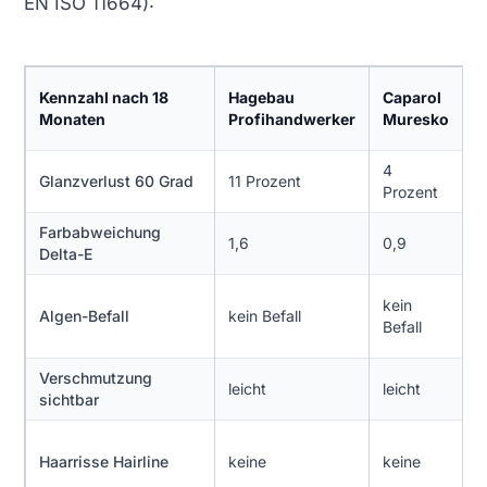
EN ISO 11664):
O
Kennzahl nach 18
Hagebau
Caparol
P
Monaten
Profihandwerker
Muresko
P
4
Glanzverlust 60 Grad
11 Prozent
1
Prozent
Farbabweichung
1,6
0,9
1
Delta-E
l
kein
Algen-Befall
kein Befall
P
Befall
F
Verschmutzung
leicht
leicht
d
sichtbar
2
Haarrisse Hairline
keine
keine
R
8