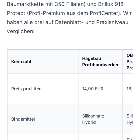
Baumarktkette mit 350 Filialen) und Brillux 918
Protect (Profi-Premium aus dem ProfiCenter). Wir
haben alle drei auf Datenblatt- und Praxisniveau
verglichen:
OBI
Hagebau
Kennzahl
Profit
Profihandwerker
Prem
Preis pro Liter
14,90 EUR
16,90
Silikonharz-
Siliko
Bindemittel
Hybrid
Hybri
PVK 6