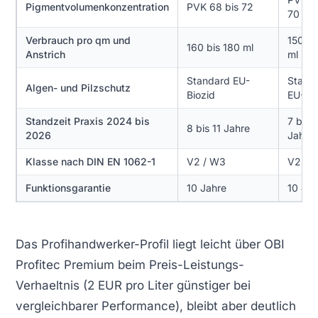
Pigmentvolumenkonzentration
PVK 68 bis 72
70
Verbrauch pro qm und
150 bi
160 bis 180 ml
Anstrich
ml
Standard EU-
Stand
Algen- und Pilzschutz
Biozid
EU-Bio
Standzeit Praxis 2024 bis
7 bis 
8 bis 11 Jahre
2026
Jahre
Klasse nach DIN EN 1062-1
V2 / W3
V2 / 
Funktionsgarantie
10 Jahre
10 Jah
Das Profihandwerker-Profil liegt leicht über OBI
Profitec Premium beim Preis-Leistungs-
Verhaeltnis (2 EUR pro Liter günstiger bei
vergleichbarer Performance), bleibt aber deutlich