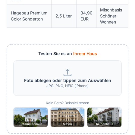
Mischbasis
Hagebau Premium
34,90
2,5 Liter
Schöner
1
Color Sonderton
EUR
Wohnen
Testen Sie es an
Ihrem Haus
Foto ablegen oder tippen zum Auswählen
JPG, PNG, HEIC (iPhone)
Kein Foto? Beispiel testen
Einfamilienhaus
Altbau
Reihenhaus