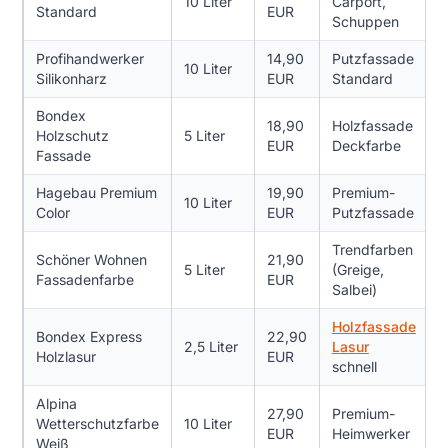
10 Liter
Carport,
Standard
EUR
Schuppen
Profihandwerker
14,90
Putzfassade
10 Liter
1
Silikonharz
EUR
Standard
Bondex
18,90
Holzfassade
8
Holzschutz
5 Liter
EUR
Deckfarbe
Fassade
Hagebau Premium
19,90
Premium-
10 Liter
1
Color
EUR
Putzfassade
Trendfarben
Schöner Wohnen
21,90
5 Liter
(Greige,
1
Fassadenfarbe
EUR
Salbei)
Holzfassade
Bondex Express
22,90
5
2,5 Liter
Lasur
Holzlasur
EUR
schnell
Alpina
27,90
Premium-
Wetterschutzfarbe
10 Liter
1
EUR
Heimwerker
Weiß