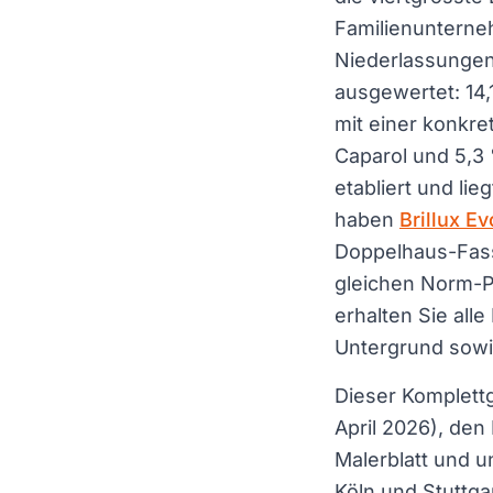
Familienunterne
Niederlassungen
ausgewertet: 14
mit einer konkre
Caparol und 5,3 %
etabliert und li
haben
Brillux E
Doppelhaus-Fassad
gleichen Norm-P
erhalten Sie al
Untergrund sowie
Dieser Komplettg
April 2026), den
Malerblatt und 
Köln und Stuttga