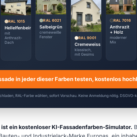
RAL 7016
RAL 6021
RAL 1015
Anthrazit
Salbeigrün
Hellelfenbein
+ Holz
cremeweiße
mit
Fenster
moderner
RAL 9001
Anthrazit-
Mix
Dach
Cremeweiss
klassisch,
mit Gesims
ssade in jeder dieser Farben testen, kostenlos hoc
chladen, RAL-Farbe wählen, sofort Vorschau. Keine Anmeldung nötig. DSGVO-
 ist ein kostenloser KI-Fassadenfarben-Simulator.
B
 Bauten- und Industrielack-Marke Europas, ein inha