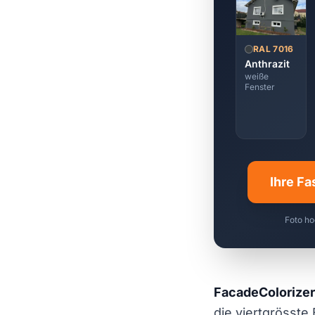
RAL 7016
Anthrazit
weiße
Fenster
Ihre Fa
Foto ho
FacadeColorizer
die viertgrösste