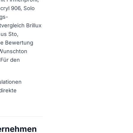
acryl 906, Solo
gs-
vergleich Brillux
sus Sto,
che Bewertung
n Wunschton
 Für den
lationen
direkte
ternehmen