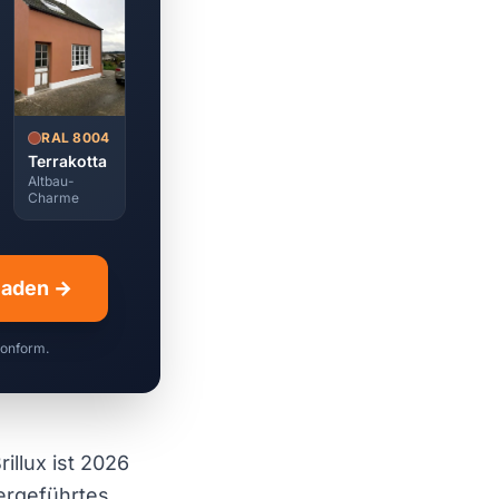
RAL 8004
Terrakotta
Altbau-
Charme
hladen →
konform.
rillux ist 2026
bergeführtes