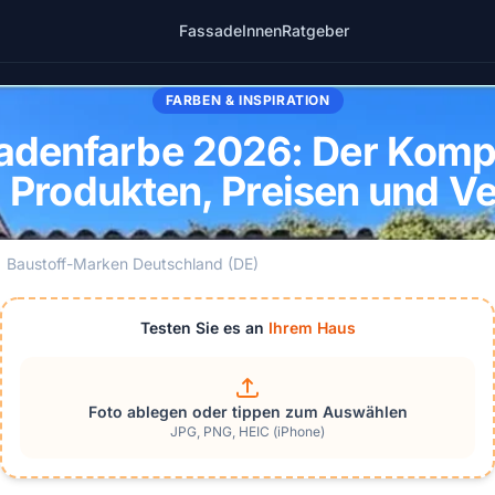
Fassade
Innen
Ratgeber
FARBEN & INSPIRATION
sadenfarbe 2026: Der Komp
 Produkten, Preisen und Ve
Baustoff-Marken Deutschland (DE)
Testen Sie es an
Ihrem Haus
Foto ablegen oder tippen zum Auswählen
JPG, PNG, HEIC (iPhone)