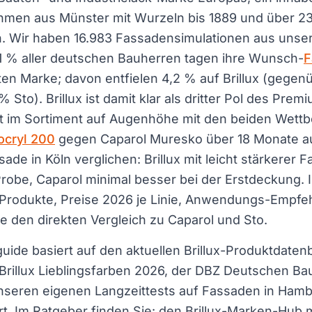
hmen aus Münster mit Wurzeln bis 1889 und über 2
. Wir haben 16.983 Fassadensimulationen aus unser
,1 % aller deutschen Bauherren tagen ihre Wunsch-
F
ten Marke; davon entfielen 4,2 % auf Brillux (gegen
 Sto). Brillux ist damit klar als dritter Pol des Pre
egt im Sortiment auf Augenhöhe mit den beiden Wett
vocryl 200
gegen Caparol Muresko über 18 Monate au
e in Köln verglichen: Brillux mit leicht stärkerer Fa
robe, Caparol minimal besser bei der Erstdeckung. 
le Produkte, Preise 2026 je Linie, Anwendungs-Empf
 den direkten Vergleich zu Caparol und Sto.
uide basiert auf den aktuellen Brillux-Produktdatenb
 Brillux Lieblingsfarben 2026, der DBZ Deutschen Bau
unseren eigenen Langzeittests auf Fassaden in Hamb
rt. Im Ratgeber finden Sie: den Brillux-Marken-Hub m