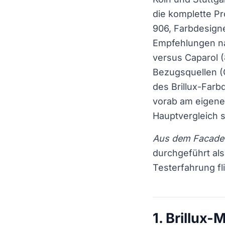
die komplette Pro
906, Farbdesign
Empfehlungen nac
versus Caparol (
Bezugsquellen (G
des Brillux-Far
vorab am eigen
Hauptvergleich 
Aus dem FacadeC
durchgeführt als
Testerfahrung fl
1. Brillux