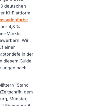
30 deutschen
er KI-Plattform
assadenfarbe
über 4,8 %
mium-Markts
bewerbern. Wir
f einer
rbtontiefe in der
In diesem Guide
ehlungen nach
lättern (Stand
Zeitschrift, dem
urg, Münster,
it Firmenprofil,