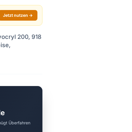
Jetzt nutzen →
vocryl 200, 918
ise,
de
nügt Überfahren