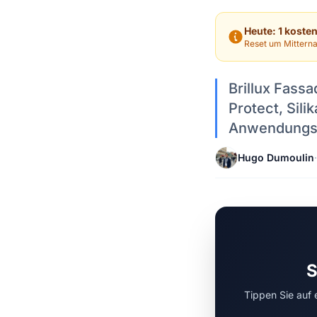
Heute: 1 koste
Reset um Mitterna
Brillux Fass
Protect, Sili
Anwendungs-
Hugo Dumoulin
·
S
Tippen Sie auf