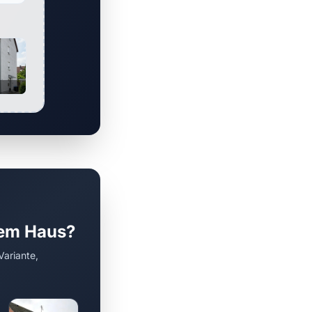
rem Haus?
Variante,