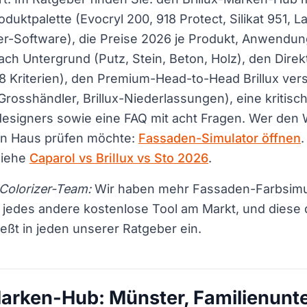
duktpalette (Evocryl 200, 918 Protect, Silikat 951, L
er-Software), die Preise 2026 je Produkt, Anwendun
h Untergrund (Putz, Stein, Beton, Holz), den Direkt
8 Kriterien), den Premium-Head-to-Head Brillux ver
rosshändler, Brillux-Niederlassungen), eine kritis
bdesigners sowie eine FAQ mit acht Fragen. Wer de
en Haus prüfen möchte:
Fassaden-Simulator öffnen
.
siehe
Caparol vs Brillux vs Sto 2026
.
olorizer-Team:
Wir haben mehr Fassaden-Farbsimu
 jedes andere kostenlose Tool am Markt, und diese 
ießt in jeden unserer Ratgeber ein.
-Marken-Hub: Münster, Familienun