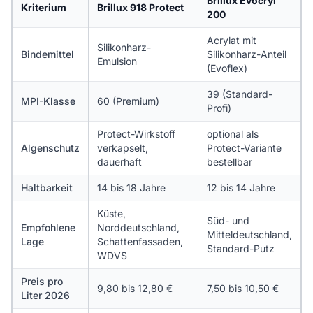
Brillux Evocryl
Kriterium
Brillux 918 Protect
200
Acrylat mit
Silikonharz-
Bindemittel
Silikonharz-Anteil
Emulsion
(Evoflex)
39 (Standard-
MPI-Klasse
60 (Premium)
Profi)
Protect-Wirkstoff
optional als
Algenschutz
verkapselt,
Protect-Variante
dauerhaft
bestellbar
Haltbarkeit
14 bis 18 Jahre
12 bis 14 Jahre
Küste,
Süd- und
Empfohlene
Norddeutschland,
Mitteldeutschland,
Lage
Schattenfassaden,
Standard-Putz
WDVS
Preis pro
9,80 bis 12,80 €
7,50 bis 10,50 €
Liter 2026