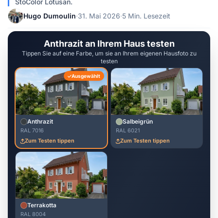
StoColor Lotusan.
Hugo Dumoulin
·
31. Mai 2026
·
5 Min. Lesezeit
Anthrazit an Ihrem Haus testen
Tippen Sie auf eine Farbe, um sie an Ihrem eigenen Hausfoto zu
testen
Ausgewählt
Anthrazit
Salbeigrün
RAL 7016
RAL 6021
Zum Testen tippen
Zum Testen tippen
Terrakotta
RAL 8004