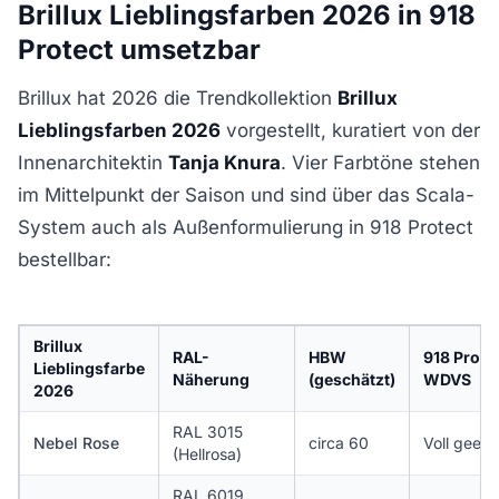
Brillux Lieblingsfarben 2026 in 918
Protect umsetzbar
Brillux hat 2026 die Trendkollektion
Brillux
Lieblingsfarben 2026
vorgestellt, kuratiert von der
Innenarchitektin
Tanja Knura
. Vier Farbtöne stehen
im Mittelpunkt der Saison und sind über das Scala-
System auch als Außenformulierung in 918 Protect
bestellbar:
Brillux
RAL-
HBW
918 Prote
Lieblingsfarbe
Näherung
(geschätzt)
WDVS
2026
RAL 3015
Nebel Rose
circa 60
Voll geeig
(Hellrosa)
RAL 6019