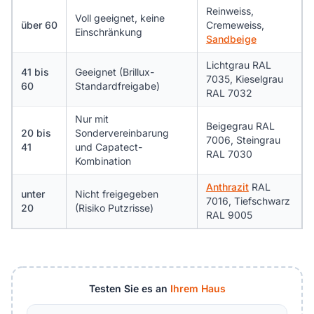
Reinweiss,
Voll geeignet, keine
über 60
Cremeweiss,
Einschränkung
Sandbeige
Lichtgrau RAL
41 bis
Geeignet (Brillux-
7035, Kieselgrau
60
Standardfreigabe)
RAL 7032
Nur mit
Beigegrau RAL
20 bis
Sondervereinbarung
7006, Steingrau
41
und Capatect-
RAL 7030
Kombination
Anthrazit
RAL
unter
Nicht freigegeben
7016, Tiefschwarz
20
(Risiko Putzrisse)
RAL 9005
Testen Sie es an
Ihrem Haus