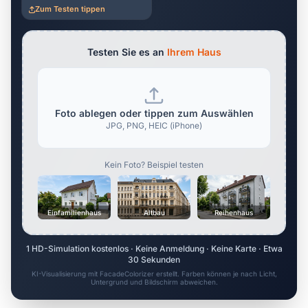
Zum Testen tippen
Testen Sie es an
Ihrem Haus
Foto ablegen oder tippen zum Auswählen
JPG, PNG, HEIC (iPhone)
Kein Foto? Beispiel testen
Einfamilienhaus
Altbau
Reihenhaus
1 HD-Simulation kostenlos · Keine Anmeldung · Keine Karte · Etwa
30 Sekunden
KI-Visualisierung mit FacadeColorizer erstellt. Farben können je nach Licht,
Untergrund und Bildschirm abweichen.