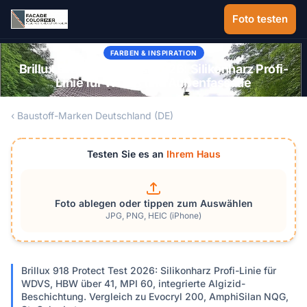
Zum Hauptinhalt springen
Foto testen
FARBEN & INSPIRATION
Brillux 918 Protect Test 2026: Silikonharz Profi-
Linie für WDVS und Außenfassade
‹ Baustoff-Marken Deutschland (DE)
Testen Sie es an
Ihrem Haus
Foto ablegen oder tippen zum Auswählen
JPG, PNG, HEIC (iPhone)
Brillux 918 Protect Test 2026: Silikonharz Profi-Linie für
WDVS, HBW über 41, MPI 60, integrierte Algizid-
Beschichtung. Vergleich zu Evocryl 200, AmphiSilan NQG,