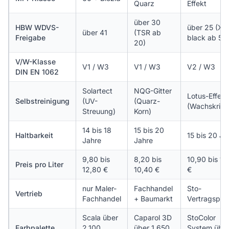
Quarz
Effekt
über 30
HBW WDVS-
über 25 (X-
über 41
(TSR ab
Freigabe
black ab 5)
20)
V/W-Klasse
V1 / W3
V1 / W3
V2 / W3
DIN EN 1062
Solartect
NQG-Gitter
Lotus-Effekt
Selbstreinigung
(UV-
(Quarz-
(Wachskrista
Streuung)
Korn)
14 bis 18
15 bis 20
Haltbarkeit
15 bis 20 Ja
Jahre
Jahre
9,80 bis
8,20 bis
10,90 bis 13
Preis pro Liter
12,80 €
10,40 €
€
nur Maler-
Fachhandel
Sto-
Vertrieb
Fachhandel
+ Baumarkt
Vertragspar
Scala über
Caparol 3D
StoColor
Farbpalette
2.100
über 1.650
System übe