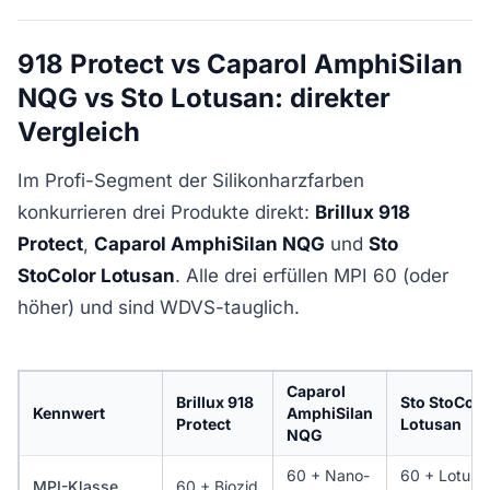
918 Protect vs Caparol AmphiSilan
NQG vs Sto Lotusan: direkter
Vergleich
Im Profi-Segment der Silikonharzfarben
konkurrieren drei Produkte direkt:
Brillux 918
Protect
,
Caparol AmphiSilan NQG
und
Sto
StoColor Lotusan
. Alle drei erfüllen MPI 60 (oder
höher) und sind WDVS-tauglich.
Caparol
Brillux 918
Sto StoColo
Kennwert
AmphiSilan
Protect
Lotusan
NQG
60 + Nano-
60 + Lotus-
MPI-Klasse
60 + Biozid