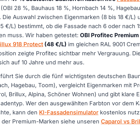
(OBI 28 %, Bauhaus 18 %, Hornbach 14 %, Hagebau
. Die Auswahl zwischen Eigenmarken (8 bis 18 €/L)
5 €/L) bestimmt, ob die Fassade nach 6 oder nach 
en muss. Wir haben getestet:
OBI Profitec Premium
illux 918 Protect
(48 €/L)
im gleichen RAL 9001 Cre
sition zeigte Profitec sichtbar mehr Vergrauung. D
 sich auf 10 Jahre und mehr aus.
führt Sie durch die fünf wichtigsten deutschen Bau
ch, Hagebau, Toom), vergleicht Eigenmarken mit P
ol, Brillux, Alpina, Schöner Wohnen) und gibt klare
adentyp. Wer den ausgewählten Farbton vor dem K
chte, kann den
KI-Fassadensimulator
kostenlos nutz
h der Premium-Marken siehe unseren
Caparol vs Bri