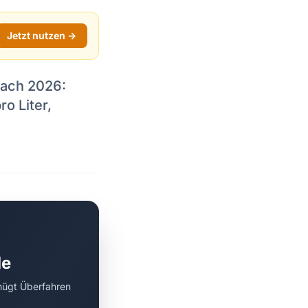
Jetzt nutzen →
bach 2026:
o Liter,
de
nügt Überfahren