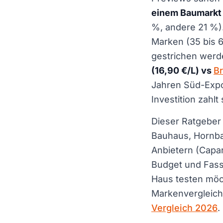
einem Baumarkt
%, andere 21 %)
Marken (35 bis 6
gestrichen werd
(16,90 €/L) vs
Br
Jahren Süd-Expo
Investition zahlt
Dieser Ratgeber 
Bauhaus, Hornba
Anbietern (Capar
Budget und Fass
Haus testen mö
Markenvergleic
Vergleich 2026
.