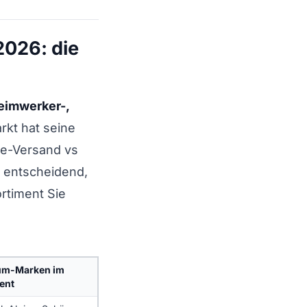
2026: die
eimwerker-,
rkt hat seine
ne-Versand vs
t entscheidend,
rtiment Sie
um-Marken im
ent