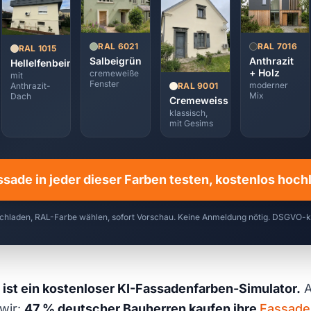
RAL 7016
RAL 6021
RAL 1015
Anthrazit
Salbeigrün
Hellelfenbein
+ Holz
cremeweiße
mit
Fenster
moderner
RAL 9001
Anthrazit-
Mix
Dach
Cremeweiss
klassisch,
mit Gesims
ssade in jeder dieser Farben testen, kostenlos hoc
chladen, RAL-Farbe wählen, sofort Vorschau. Keine Anmeldung nötig. DSGVO-
 ist ein kostenloser KI-Fassadenfarben-Simulator.
A
wir:
47 % deutscher Bauherren kaufen ihre
Fassade