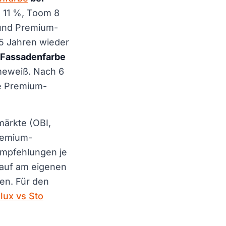
 11 %, Toom 8
 und Premium-
15 Jahren wieder
 Fassadenfarbe
meweiß. Nach 6
ie Premium-
märkte (OBI,
remium-
 Empfehlungen je
auf am eigenen
en. Für den
llux vs Sto