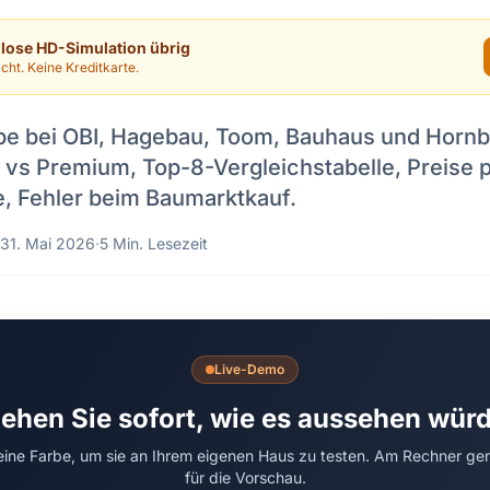
nlose HD-Simulation übrig
cht. Keine Kreditkarte.
be bei OBI, Hagebau, Toom, Bauhaus und Horn
vs Premium, Top-8-Vergleichstabelle, Preise pr
, Fehler beim Baumarktkauf.
31. Mai 2026
·
5 Min. Lesezeit
Live-Demo
ehen Sie sofort, wie es aussehen wür
 eine Farbe, um sie an Ihrem eigenen Haus zu testen. Am Rechner ge
für die Vorschau.