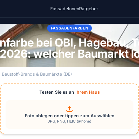
Fassade
Innen
Ratgeber
FASSADENFARBEN
nfarbe bei OBI, Hagebau, 
2026: welcher Baumarkt lo
Baustoff-Brands & Baumärkte (DE)
Testen Sie es an
Ihrem Haus
Foto ablegen oder tippen zum Auswählen
JPG, PNG, HEIC (iPhone)