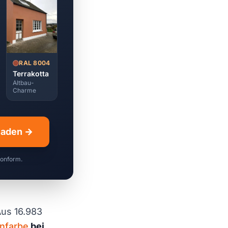
RAL 8004
Terrakotta
Altbau-
Charme
hladen →
konform.
us 16.983
nfarbe
bei