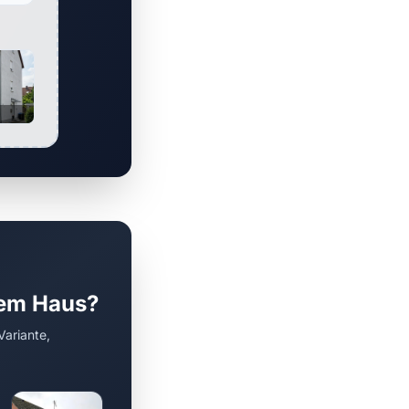
rem Haus?
Variante,