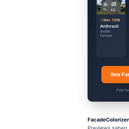
RAL 7016
Anthrazit
weiße
Fenster
Ihre Fa
Foto ho
FacadeColorizer
Previews sahen 