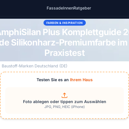
Fassade
Innen
Ratgeber
FARBEN & INSPIRATION
AmphiSilan Plus Komplettguide 2
nde Silikonharz-Premiumfarbe i
Praxistest
Baustoff-Marken Deutschland (DE)
Testen Sie es an
Ihrem Haus
Foto ablegen oder tippen zum Auswählen
JPG, PNG, HEIC (iPhone)