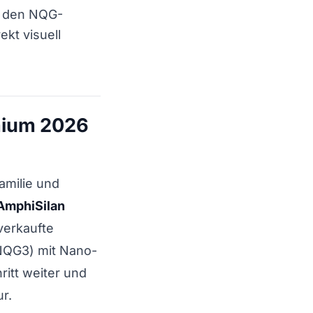
r den NQG-
rekt visuell
emium 2026
amilie und
AmphiSilan
verkaufte
(NQG3) mit Nano-
ritt weiter und
ur.