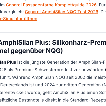
 im
Caparol Fassadenfarbe Komplettguide 2026
. Fü
tvergleich:
Caparol AmphiSilan NQG Test 2026
. Di
-Simulator öffnen
.
 AmphiSilan Plus: Silikonharz-Pr
mel gegenüber NQG)
lan Plus
ist die jüngste Generation der AmphiSilan-F
026 als Premium-Schwesterprodukt zur bewährten
eführt. Während AmphiSilan NQG seit 2002 die meist
 Deutschlands ist und 2024 zur dritten Generation 
terentwickelt wurde, geht AmphiSilan Plus einen Sch
usätzliche Bestandteile direkt in die Standard-Rezept