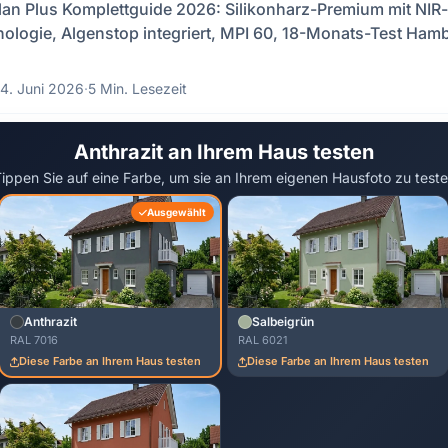
an Plus Komplettguide 2026: Silikonharz-Premium mit NIR-
ologie, Algenstop integriert, MPI 60, 18-Monats-Test Hamb
4. Juni 2026
·
5 Min. Lesezeit
Anthrazit an Ihrem Haus testen
ippen Sie auf eine Farbe, um sie an Ihrem eigenen Hausfoto zu test
Ausgewählt
Anthrazit
Salbeigrün
RAL 7016
RAL 6021
Diese Farbe an Ihrem Haus testen
Diese Farbe an Ihrem Haus testen