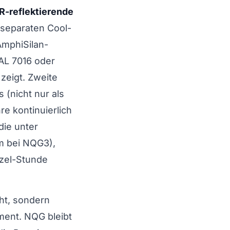
R-reflektierende
r separaten Cool-
 AmphiSilan-
L 7016 oder
zeigt. Zweite
 (nicht nur als
re kontinuierlich
 die unter
 m bei NQG3),
zel-Stunde
ht, sondern
iment. NQG bleibt