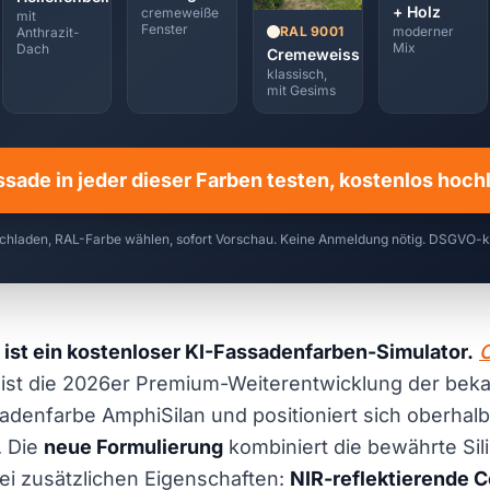
+ Holz
cremeweiße
mit
Fenster
moderner
RAL 9001
Anthrazit-
Mix
Dach
Cremeweiss
klassisch,
mit Gesims
ssade in jeder dieser Farben testen, kostenlos hoc
chladen, RAL-Farbe wählen, sofort Vorschau. Keine Anmeldung nötig. DSGVO-
 ist ein kostenloser KI-Fassadenfarben-Simulator.
C
ist die 2026er Premium-Weiterentwicklung der bek
adenfarbe AmphiSilan und positioniert sich oberhalb
. Die
neue Formulierung
kombiniert die bewährte Sil
ei zusätzlichen Eigenschaften:
NIR-reflektierende C