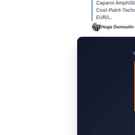
Caparol AmphiSil
Cool-Paint-Techn
EUR/L.
Hugo Dumoulin
·
T