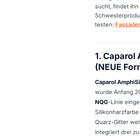
sucht, findet ihn
Schwesterproduk
testen:
Fassaden
1. Caparol
(NEUE For
Caparol AmphiSi
wurde Anfang 2
NQG
-Linie eing
Silikonharzfarbe
Quarz-Gitter wei
integriert drei z