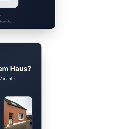
n
 abweichen.
rem Haus?
Variante,