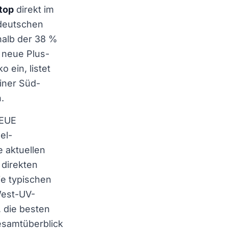
stop
direkt im
 deutschen
halb der 38 %
 neue Plus-
ein, listet
iner Süd-
.
NEUE
el-
 aktuellen
 direkten
ie typischen
est-UV-
 die besten
esamtüberblick