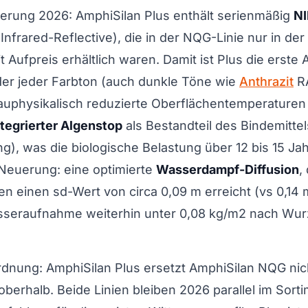
uerung 2026: AmphiSilan Plus enthält serienmäßig
NI
Infrared-Reflective), die in der NQG-Linie nur in de
t Aufpreis erhältlich waren. Damit ist Plus die erste
der jeder Farbton (auch dunkle Töne wie
Anthrazit
RA
physikalisch reduzierte Oberflächentemperaturen 
ntegrierter Algenstop
als Bestandteil des Bindemittels
g), was die biologische Belastung über 12 bis 15 Jah
e Neuerung: eine optimierte
Wasserdampf-Diffusion
,
 einen sd-Wert von circa 0,09 m erreicht (vs 0,14
seraufnahme weiterhin unter 0,08 kg/m2 nach Wur
rdnung: AmphiSilan Plus ersetzt AmphiSilan NQG nic
 oberhalb. Beide Linien bleiben 2026 parallel im Sort