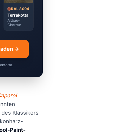
RAL 8004
Terrakotta
Altbau-
Charme
hladen →
konform.
aparol
annten
 des Klassikers
ikonharz-
ool-Paint-