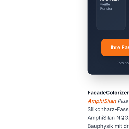
weiße
Fenster
Ihre Fa
Foto ho
FacadeColorizer
AmphiSilan
Plus
Silikonharz-Fass
AmphiSilan NQG
Bauphysik mit dr