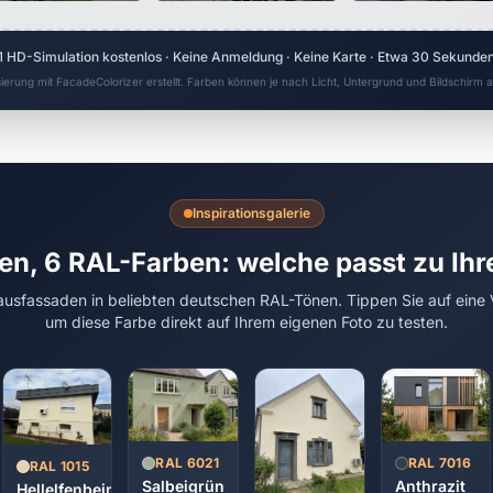
1 HD-Simulation kostenlos · Keine Anmeldung · Keine Karte · Etwa 30 Sekunde
sierung mit FacadeColorizer erstellt. Farben können je nach Licht, Untergrund und Bildschirm
Inspirationsgalerie
en, 6 RAL-Farben: welche passt zu Ih
usfassaden in beliebten deutschen RAL-Tönen. Tippen Sie auf eine 
um diese Farbe direkt auf Ihrem eigenen Foto zu testen.
RAL 7016
RAL 6021
RAL 1015
Anthrazit
Salbeigrün
Hellelfenbein