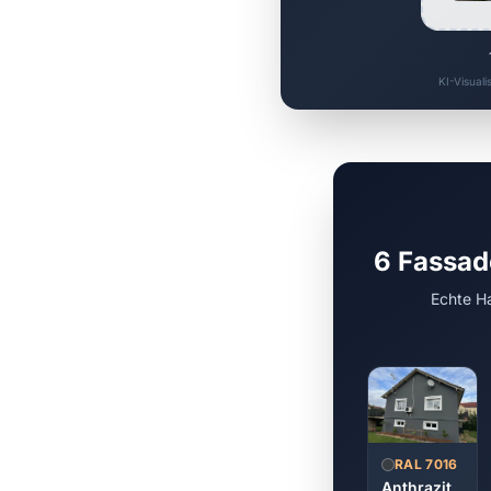
KI-Visuali
6 Fassad
Echte Ha
RAL 7016
Anthrazit