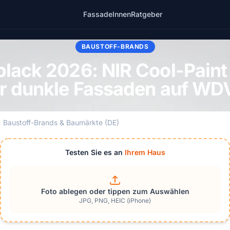
Fassade
Innen
Ratgeber
BAUSTOFF-BRANDS
black 2026: NIR Cool-Paint
ür dunkle Fassaden auf WD
Baustoff-Brands & Baumärkte (DE)
Testen Sie es an
Ihrem Haus
Foto ablegen oder tippen zum Auswählen
JPG, PNG, HEIC (iPhone)