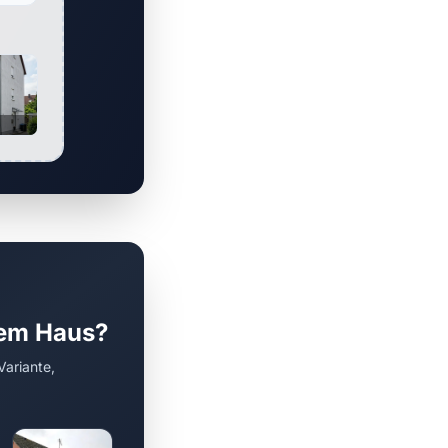
rem Haus?
Variante,