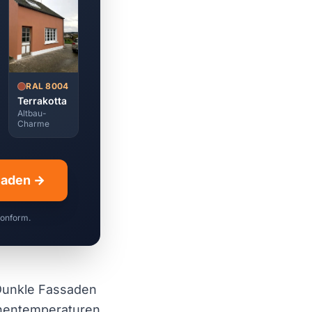
RAL 8004
Terrakotta
Altbau-
Charme
hladen →
konform.
unkle Fassaden
chentemperaturen