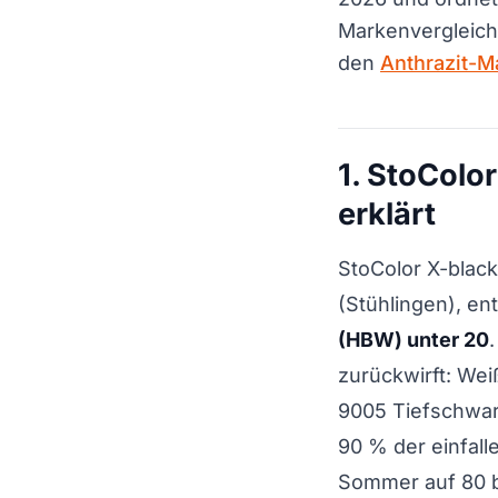
Markenvergleich
den
Anthrazit-M
1. StoColo
erklärt
StoColor X-black
(Stühlingen), en
(HBW) unter 20
zurückwirft: Wei
9005 Tiefschwar
90 % der einfal
Sommer auf 80 b