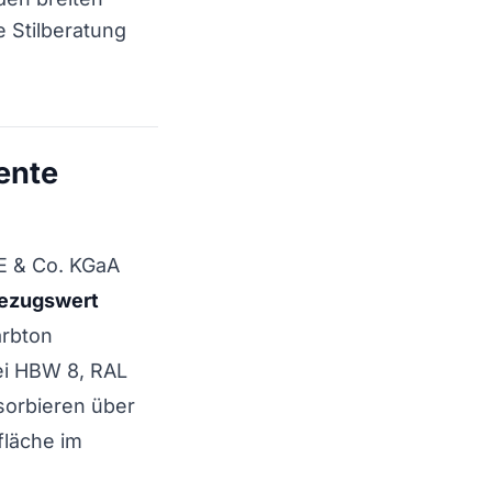
ie Stilberatung
ente
E & Co. KGaA
bezugswert
arbton
bei HBW 8, RAL
sorbieren über
fläche im