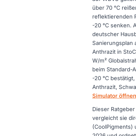
über 70 °C reiß
reflektierenden
-20 °C senken. 
deutscher Haus
Sanierungsplan 
Anthrazit in St
W/m² Globalstra
beim Standard-An
-20 °C bestätigt
Anthrazit, Schw
Simulator öffne
Dieser Ratgeber 
vergleicht sie 
(CoolPigments)
2026 und ordnet 