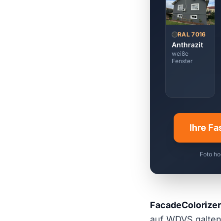
RAL 7016
Anthrazit
weiße
Fenster
Ihre Fa
Foto ho
FacadeColorizer
auf WDVS galten