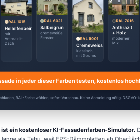
RAL 7016
RAL 6021
RAL 1015
Anthrazit
Salbeigrün
Hellelfenbein
+ Holz
cremeweiße
mit
Fenster
moderner
RAL 9001
Anthrazit-
Mix
Dach
Cremeweiss
klassisch,
mit Gesims
ssade in jeder dieser Farben testen, kostenlos hoc
chladen, RAL-Farbe wählen, sofort Vorschau. Keine Anmeldung nötig. DSGVO-
 ist ein kostenloser KI-Fassadenfarben-Simulator.
D
 lange als Tabu, weil EPS-Dämmplatten ab Oberflä