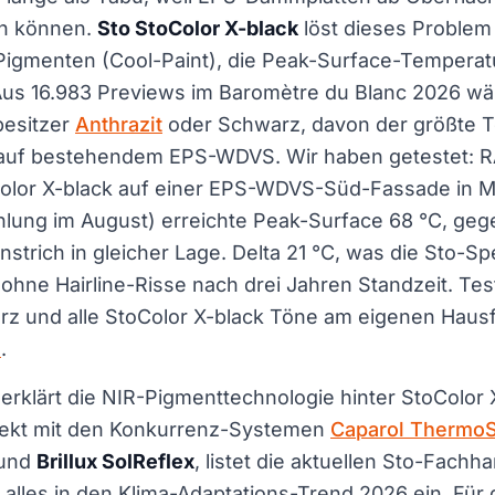
en können.
Sto StoColor X-black
löst dieses Problem
 Pigmenten (Cool-Paint), die Peak-Surface-Temperat
Aus 16.983 Previews im Baromètre du Blanc 2026 wä
besitzer
Anthrazit
oder Schwarz, davon der größte Te
auf bestehendem EPS-WDVS. Wir haben getestet: R
oColor X-black auf einer EPS-WDVS-Süd-Fassade in 
hlung im August) erreichte Peak-Surface 68 °C, ge
strich in gleicher Lage. Delta 21 °C, was die Sto-Sp
, ohne Hairline-Risse nach drei Jahren Standzeit. Tes
arz und alle StoColor X-black Töne am eigenen Haus
n
.
erklärt die NIR-Pigmenttechnologie hinter StoColor 
direkt mit den Konkurrenz-Systemen
Caparol Thermo
 und
Brillux SolReflex
, listet die aktuellen Sto-Fachh
alles in den Klima-Adaptations-Trend 2026 ein. Für 