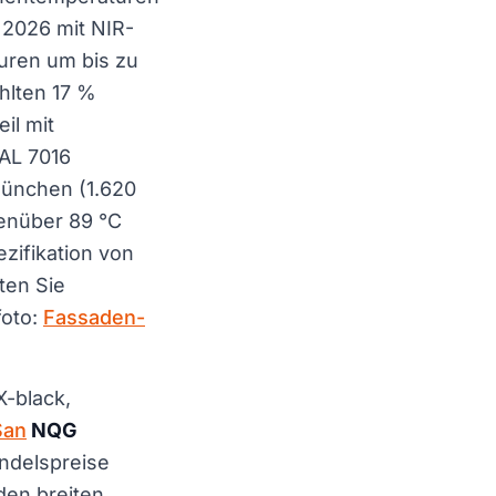
 2026 mit NIR-
uren um bis zu
hlten 17 %
il mit
AL 7016
München (1.620
genüber 89 °C
ezifikation von
ten Sie
foto:
Fassaden-
X-black,
San
NQG
andelspreise
den breiten