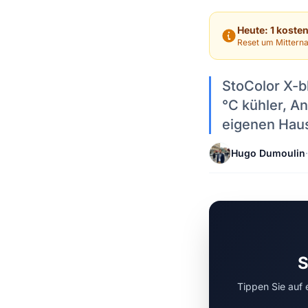
Heute: 1 koste
Reset um Mitterna
StoColor X-b
°C kühler, A
eigenen Haus
Hugo Dumoulin
·
S
Tippen Sie auf