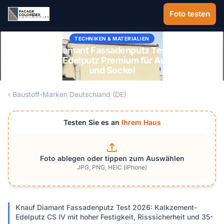
Zum Hauptinhalt springen
Foto testen
TECHNIKEN & MATERIALIEN
Knauf Diamant Fassadenputz Test 2026:
Kalkzement-Edelputz Premium für Außenfassade
und Sockel
‹ Baustoff-Marken Deutschland (DE)
Testen Sie es an
Ihrem Haus
Foto ablegen oder tippen zum Auswählen
JPG, PNG, HEIC (iPhone)
Knauf Diamant Fassadenputz Test 2026: Kalkzement-
Edelputz CS IV mit hoher Festigkeit, Risssicherheit und 35-