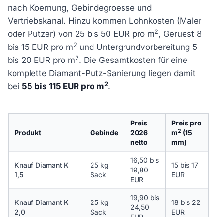
nach Koernung, Gebindegroesse und
Vertriebskanal. Hinzu kommen Lohnkosten (Maler
2
oder Putzer) von 25 bis 50 EUR pro m
, Geruest 8
2
bis 15 EUR pro m
und Untergrundvorbereitung 5
2
bis 20 EUR pro m
. Die Gesamtkosten für eine
komplette Diamant-Putz-Sanierung liegen damit
2
bei
55 bis 115 EUR pro m
.
Preis
Preis pro
2
Produkt
Gebinde
2026
m
(15
netto
mm)
16,50 bis
Knauf Diamant K
25 kg
15 bis 17
19,80
1,5
Sack
EUR
EUR
19,90 bis
Knauf Diamant K
25 kg
18 bis 22
24,50
2,0
Sack
EUR
EUR