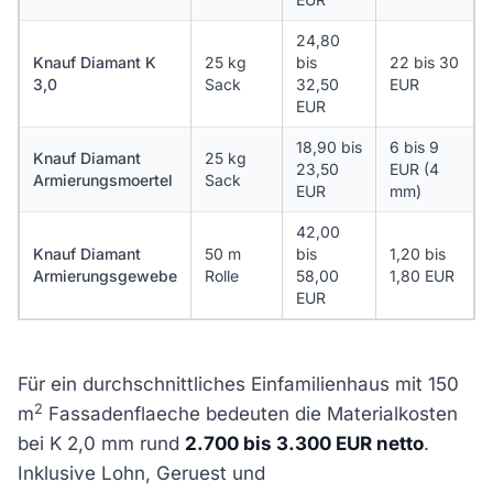
24,80
Knauf Diamant K
25 kg
bis
22 bis 30
3,0
Sack
32,50
EUR
EUR
18,90 bis
6 bis 9
Knauf Diamant
25 kg
23,50
EUR (4
Armierungsmoertel
Sack
EUR
mm)
42,00
Knauf Diamant
50 m
bis
1,20 bis
Armierungsgewebe
Rolle
58,00
1,80 EUR
EUR
Für ein durchschnittliches Einfamilienhaus mit 150
2
m
Fassadenflaeche bedeuten die Materialkosten
bei K 2,0 mm rund
2.700 bis 3.300 EUR netto
.
Inklusive Lohn, Geruest und