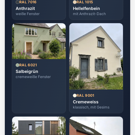
RAL 7016
RAL 1015
Anthrazit
Hellelfenbein
weiße Fenster
mit Anthrazit-Dach
RAL 6021
Salbeigrün
cremeweiße Fenster
RAL 9001
Cremeweiss
klassisch, mit Gesims