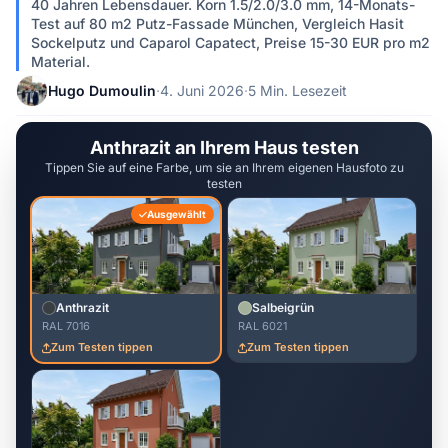
40 Jahren Lebensdauer. Korn 1.5/2.0/3.0 mm, 14-Monats-
Test auf 80 m2 Putz-Fassade München, Vergleich Hasit
Sockelputz und Caparol Capatect, Preise 15-30 EUR pro m2
Material.
Hugo Dumoulin
·
4. Juni 2026
·
5 Min. Lesezeit
Anthrazit an Ihrem Haus testen
Tippen Sie auf eine Farbe, um sie an Ihrem eigenen Hausfoto zu
testen
Ausgewählt
Anthrazit
Salbeigrün
RAL 7016
RAL 6021
Zum Testen tippen
Zum Testen tippen