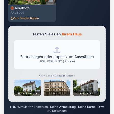
Terrakotta
RAL 8004
Zum Testen tippen
Testen Sie es an
Ihrem Haus
Foto ablegen oder tippen zum Auswählen
JPG, PNG, HEIC (iPhone)
Kein Foto? Beispiel testen
Einfamilienhaus
Altbau
Reihenhaus
1 HD-Simulation kostenlos · Keine Anmeldung · Keine Karte · Etwa
30 Sekunden