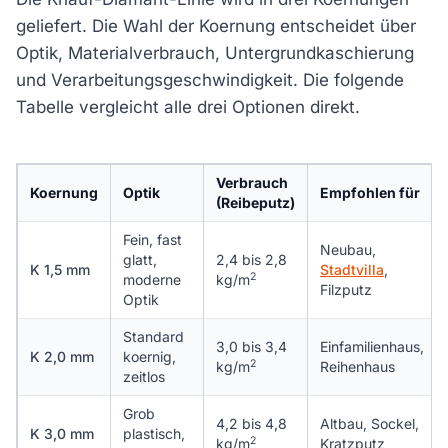
geliefert. Die Wahl der Koernung entscheidet über
Optik, Materialverbrauch, Untergrundkaschierung
und Verarbeitungsgeschwindigkeit. Die folgende
Tabelle vergleicht alle drei Optionen direkt.
Verbrauch
Koernung
Optik
Empfohlen für
(Reibeputz)
Fein, fast
Neubau,
glatt,
2,4 bis 2,8
K 1,5 mm
Stadtvilla
,
2
moderne
kg/m
Filzputz
Optik
Standard
3,0 bis 3,4
Einfamilienhaus,
K 2,0 mm
koernig,
2
kg/m
Reihenhaus
zeitlos
Grob
4,2 bis 4,8
Altbau, Sockel,
K 3,0 mm
plastisch,
2
kg/m
Kratzputz