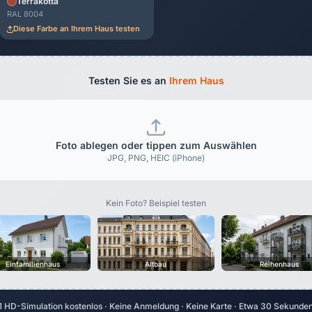
Terrakotta
RAL 8004
Diese Farbe an Ihrem Haus testen
Testen Sie es an
Ihrem Haus
Foto ablegen oder tippen zum Auswählen
JPG, PNG, HEIC (iPhone)
Kein Foto? Beispiel testen
Einfamilienhaus
Altbau
Reihenhaus
1 HD-Simulation kostenlos · Keine Anmeldung · Keine Karte · Etwa 30 Sekunde