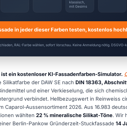
klassisch,
mit Gesims
ssade in jeder dieser Farben testen, kostenlos hoc
chladen, RAL-Farbe wählen, sofort Vorschau. Keine Anmeldung nötig. DSGVO-
 ist ein kostenloser KI-Fassadenfarben-Simulator.
C
ne Silikatfarbe der DAW SE nach
DIN 18363, Abschnitt
indemittel und einer Verkieselung, die sich chemis
tergrund verbindet. Hellbezugswert in Reinweiss c
im Caparol-Aussensortiment 2026. Aus 16.983 deut
tionen wählten
22 % mineralische Silikat-Töne
. Wir
f einer Berlin-Pankow Gründerzeit-Stuckfassade
14 J