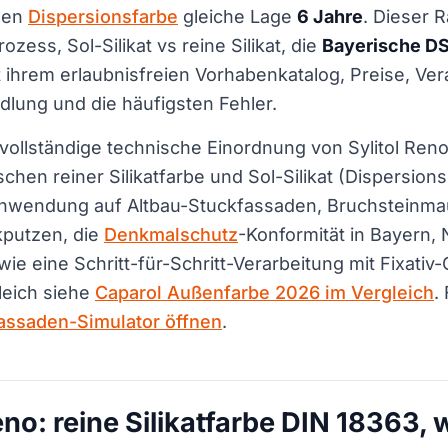
gen
Dispersionsfarbe
gleiche Lage
6 Jahre
. Dieser R
zess, Sol-Silikat vs reine Silikat, die
Bayerische D
 ihrem erlaubnisfreien Vorhabenkatalog, Preise, Ver
dlung und die häufigsten Fehler.
 vollständige technische Einordnung von Sylitol Ren
hen reiner Silikatfarbe und Sol-Silikat (Dispersions
Anwendung auf Altbau-Stuckfassaden, Bruchsteinm
kputzen, die
Denkmalschutz
-Konformität in Bayern
e eine Schritt-für-Schritt-Verarbeitung mit Fixativ
eich siehe
Caparol Außenfarbe 2026 im Vergleich
.
assaden-Simulator öffnen
.
Reno: reine Silikatfarbe DIN 18363,