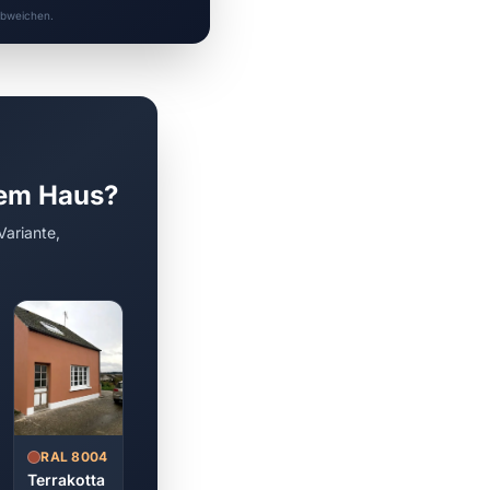
 abweichen.
rem Haus?
Variante,
RAL 8004
Terrakotta