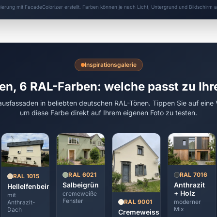
sierung mit FacadeColorizer erstellt. Farben können je nach Licht, Untergrund und Bildschirm
Inspirationsgalerie
en, 6 RAL-Farben: welche passt zu Ih
usfassaden in beliebten deutschen RAL-Tönen. Tippen Sie auf eine 
um diese Farbe direkt auf Ihrem eigenen Foto zu testen.
RAL 7016
RAL 6021
RAL 1015
Anthrazit
Salbeigrün
Hellelfenbein
+ Holz
cremeweiße
mit
Fenster
moderner
RAL 9001
Anthrazit-
Mix
Dach
Cremeweiss