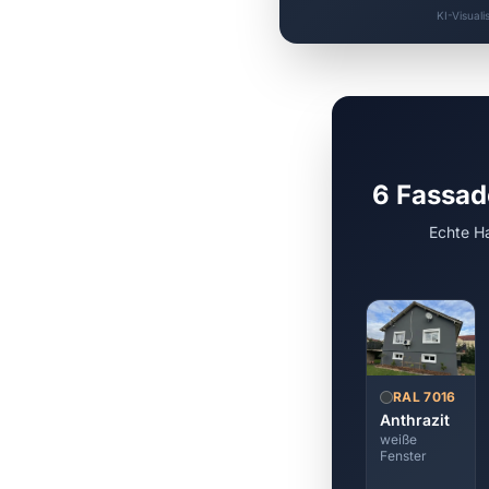
KI-Visuali
6 Fassad
Echte Ha
RAL 7016
Anthrazit
weiße
Fenster