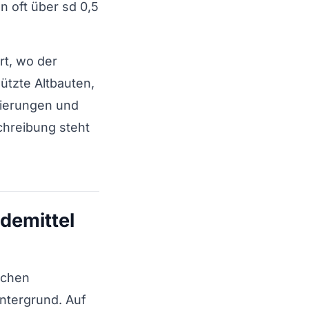
n oft über sd 0,5
ort, wo der
ützte Altbauten,
nierungen und
chreibung steht
demittel
schen
ntergrund. Auf