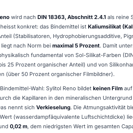
Reno
wird nach
DIN 18363, Abschnitt 2.4.1
als reine S
s heisst konkret: das Bindemittel ist
Kaliumsilikat (Ka
nteil (Stabilisatoren, Hydrophobierungsadditive, Pi
) liegt nach Norm bei
maximal 5 Prozent
. Damit unter
physikalisch fundamental von Sol-Silikat-Farben (DI
 bis 25 Prozent organischer Anteil) und von Silikonha
n (über 50 Prozent organischer Filmbildner).
Bindemittel-Wahl: Sylitol Reno bildet
keinen Film
auf
urch die Kapillaren in den mineralischen Untergrund 
Das nennt sich
Verkieselung
. Die Atmungsaktivität bl
-Wert (wasserdampfäquivalente Luftschichtdicke) li
rund
0,02 m
, dem niedrigsten Wert im gesamten Capa