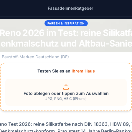
Fassade
Innen
Ratgeber
FARBEN & INSPIRATION
 Reno 2026 im Test: reine Silika
Denkmalschutz und Altbau-Sani
Baustoff-Marken Deutschland (DE)
Testen Sie es an
Ihrem Haus
Foto ablegen oder tippen zum Auswählen
JPG, PNG, HEIC (iPhone)
Reno Test 2026: reine Silikatfarbe nach DIN 18363, HBW 89,
Denkmalschutz-konform. Praxistest 14 Jahre Berlin-Panko