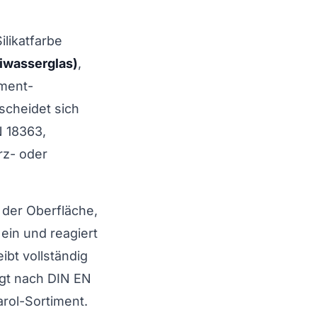
ilikatfarbe
liwasserglas)
,
gment-
scheidet sich
N 18363,
rz- oder
 der Oberfläche,
ein und reagiert
eibt vollständig
egt nach DIN EN
rol-Sortiment.