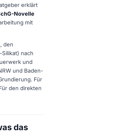
atgeber erklärt
SchG-Novelle
arbeitung mit
o, den
-Silikat) nach
auerwerk und
, NRW und Baden-
-Grundierung. Für
 Für den direkten
 was das