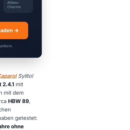
Altbau-
Charme
hladen →
konform.
aparol
Sylitol
 2.4.1
mit
ch mit dem
irca
HBW 89
,
schen
 haben getestet:
ahre ohne