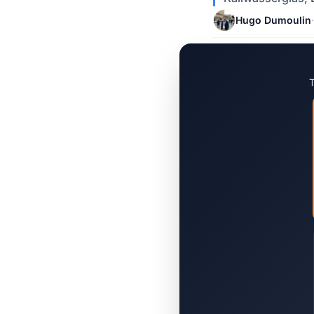
Hugo Dumoulin
·
T