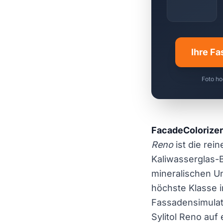
Ihre Fa
Foto ho
FacadeColorizer
Reno
ist die rei
Kaliwasserglas-B
mineralischen Un
höchste Klasse 
Fassadensimula
Sylitol Reno au