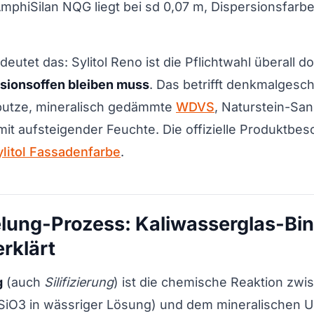
mphiSilan NQG liegt bei sd 0,07 m, Dispersionsfarbe
deutet das: Sylitol Reno ist die Pflichtwahl überall d
usionsoffen bleiben muss
. Das betrifft denkmalgesch
kputze, mineralisch gedämmte
WDVS
, Naturstein-Sa
it aufsteigender Feuchte. Die offizielle Produktbes
ylitol Fassadenfarbe
.
elung-Prozess: Kaliwasserglas-Bin
rklärt
g
(auch
Silifizierung
) ist die chemische Reaktion zwi
2SiO3 in wässriger Lösung) und dem mineralischen U