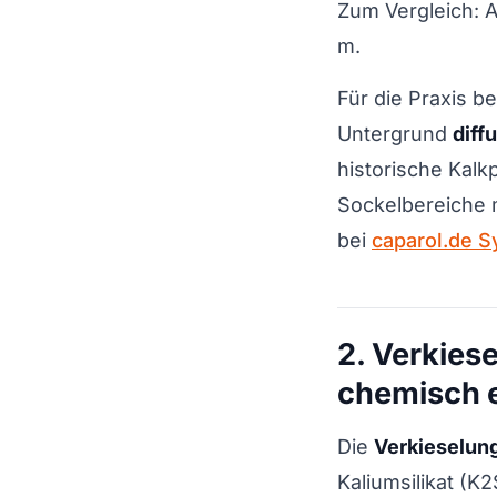
Zum Vergleich: A
m.
Für die Praxis be
Untergrund
diff
historische Kal
Sockelbereiche m
bei
caparol.de S
2. Verkies
chemisch e
Die
Verkieselun
Kaliumsilikat (K