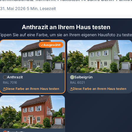
31. Mai 2026
·
5 Min. Lesezeit
Anthrazit an Ihrem Haus testen
ippen Sie auf eine Farbe, um sie an Ihrem eigenen Hausfoto zu test
Ausgewählt
Anthrazit
Salbeigrün
RAL 7016
RAL 6021
Diese Farbe an Ihrem Haus testen
Diese Farbe an Ihrem Haus testen