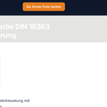
An Ihrem Foto testen
tfarbe DIN 18363
erung
 Verkieselung mit
w.