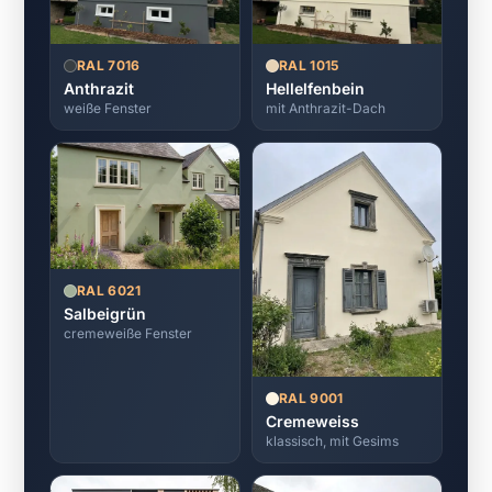
RAL 7016
RAL 1015
Anthrazit
Hellelfenbein
weiße Fenster
mit Anthrazit-Dach
RAL 6021
Salbeigrün
cremeweiße Fenster
RAL 9001
Cremeweiss
klassisch, mit Gesims