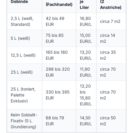
Gebinde
je
(2
(Fachhandel)
Liter
Anstriche)
2,5 L (weiß,
42 bis 49
16,80
circa 7 m2
Standard)
EUR
EUR/L
75 bis 85
15,00
circa 14
5 L (weiß)
EUR
EUR/L
m2
165 bis 180
13,20
circa 35
12,5 L (weiß)
EUR
EUR/L
m2
298 bis 320
11,90
circa 70
25 L (weiß)
EUR
EUR/L
m2
13,20
25 L (toniert,
330 bis 395
bis
circa 70
Palette
EUR
15,80
m2
Exklusiv)
EUR/L
Keim Soldalit-
68 bis 79
14,50
circa 50
Fixativ (5 L
EUR
EUR/L
m2
Grundierung)