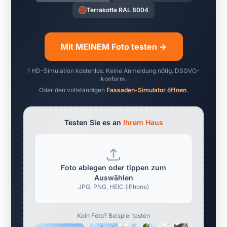
Terrakotta RAL 8004
Mit MEINEM Foto testen →
1 HD-Simulation kostenlos. Keine Anmeldung nötig. DSGVO-
konform.
Oder den vollständigen
Fassaden-Simulator öffnen
.
Testen Sie es an
Ihrem Haus
Foto ablegen oder tippen zum
Auswählen
JPG, PNG, HEIC (iPhone)
Kein Foto? Beispiel testen