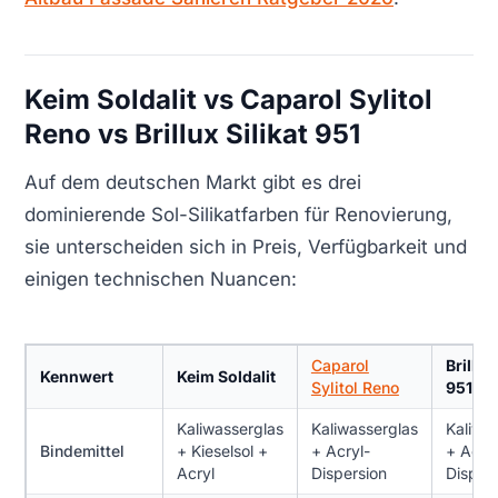
Keim Soldalit vs Caparol Sylitol
Reno vs Brillux Silikat 951
Auf dem deutschen Markt gibt es drei
dominierende Sol-Silikatfarben für Renovierung,
sie unterscheiden sich in Preis, Verfügbarkeit und
einigen technischen Nuancen:
Caparol
Brillux
Kennwert
Keim Soldalit
Sylitol Reno
951
Kaliwasserglas
Kaliwasserglas
Kaliwa
Bindemittel
+ Kieselsol +
+ Acryl-
+ Acryl
Acryl
Dispersion
Disper