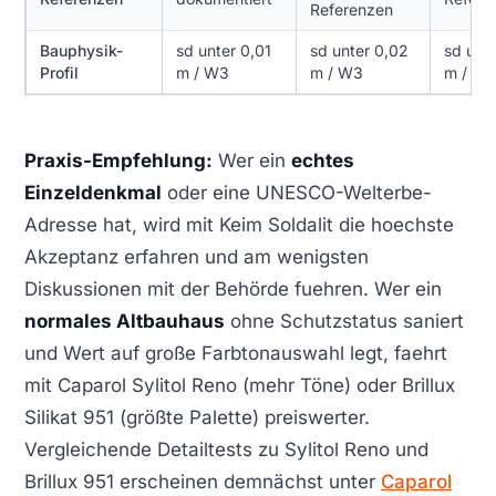
Referenzen
Bauphysik-
sd unter 0,01
sd unter 0,02
sd unt
Profil
m / W3
m / W3
m / W
Praxis-Empfehlung:
Wer ein
echtes
Einzeldenkmal
oder eine UNESCO-Welterbe-
Adresse hat, wird mit Keim Soldalit die hoechste
Akzeptanz erfahren und am wenigsten
Diskussionen mit der Behörde fuehren. Wer ein
normales Altbauhaus
ohne Schutzstatus saniert
und Wert auf große Farbtonauswahl legt, faehrt
mit Caparol Sylitol Reno (mehr Töne) oder Brillux
Silikat 951 (größte Palette) preiswerter.
Vergleichende Detailtests zu Sylitol Reno und
Brillux 951 erscheinen demnächst unter
Caparol