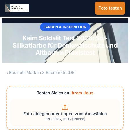
Zum Hauptinhalt springen
Foto testen
FARBEN & INSPIRATION
Keim Soldalit Test 2026: Sol-
Silikatfarbe für Denkmalschutz und
Altbau im Praxistest
‹ Baustoff-Marken & Baumärkte (DE)
Testen Sie es an
Ihrem Haus
Foto ablegen oder tippen zum Auswählen
JPG, PNG, HEIC (iPhone)