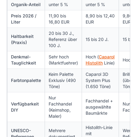
Organik-Anteil
unter 5 %
unter 5 %
unter 
Preis 2026 /
11,90 bis
8,90 bis 12,40
9,80 b
Liter
16,80 EUR
EUR
EUR
20 bis 30 J.,
Haltbarkeit
Referenz über
15 bis 20 J.
15 bis 
(Praxis)
100 J.
Denkmal-
Sehr hoch
Hoch (
Caparol
Hoch
Tauglichkeit
(Marktfuehrer)
Histolith
Linie)
Keim Palette
Caparol 3D
Brillux
Farbtonpalette
Exklusiv (490
System Plus
(über 
Töne)
(1.650 Töne)
Töne)
Nur
Fachhandel +
Verfügbarkeit
Fachhandel
Nur
ausgewählte
DIY
(Keimshop,
Fachha
Baumärkte
Maler)
Histolith-Linie
UNESCO-
Mehrere
Wenig
mit
Referenzen
dokumentiert
Refere