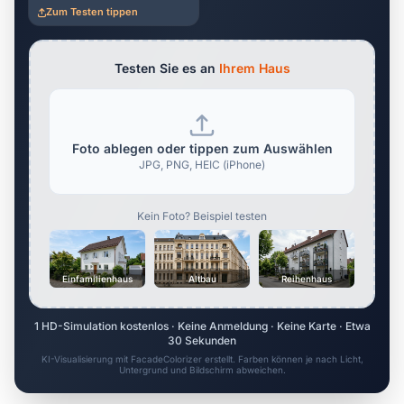
Zum Testen tippen
Testen Sie es an
Ihrem Haus
Foto ablegen oder tippen zum Auswählen
JPG, PNG, HEIC (iPhone)
Kein Foto? Beispiel testen
Einfamilienhaus
Altbau
Reihenhaus
1 HD-Simulation kostenlos · Keine Anmeldung · Keine Karte · Etwa
30 Sekunden
KI-Visualisierung mit FacadeColorizer erstellt. Farben können je nach Licht,
Untergrund und Bildschirm abweichen.