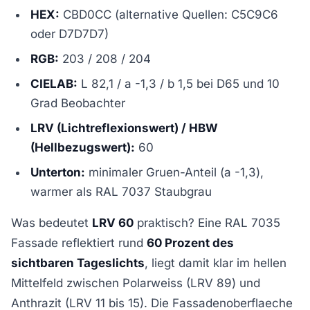
HEX:
CBD0CC (alternative Quellen: C5C9C6
oder D7D7D7)
RGB:
203 / 208 / 204
CIELAB:
L 82,1 / a -1,3 / b 1,5 bei D65 und 10
Grad Beobachter
LRV (Lichtreflexionswert) / HBW
(Hellbezugswert):
60
Unterton:
minimaler Gruen-Anteil (a -1,3),
warmer als RAL 7037 Staubgrau
Was bedeutet
LRV 60
praktisch? Eine RAL 7035
Fassade reflektiert rund
60 Prozent des
sichtbaren Tageslichts
, liegt damit klar im hellen
Mittelfeld zwischen Polarweiss (LRV 89) und
Anthrazit (LRV 11 bis 15). Die Fassadenoberflaeche