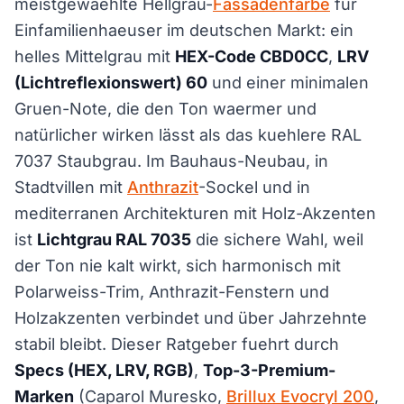
meistgewaehlte Hellgrau-
Fassadenfarbe
für
Einfamilienhaeuser im deutschen Markt: ein
helles Mittelgrau mit
HEX-Code CBD0CC
,
LRV
(Lichtreflexionswert) 60
und einer minimalen
Gruen-Note, die den Ton waermer und
natürlicher wirken lässt als das kuehlere RAL
7037 Staubgrau. Im Bauhaus-Neubau, in
Stadtvillen mit
Anthrazit
-Sockel und in
mediterranen Architekturen mit Holz-Akzenten
ist
Lichtgrau RAL 7035
die sichere Wahl, weil
der Ton nie kalt wirkt, sich harmonisch mit
Polarweiss-Trim, Anthrazit-Fenstern und
Holzakzenten verbindet und über Jahrzehnte
stabil bleibt. Dieser Ratgeber fuehrt durch
Specs (HEX, LRV, RGB)
,
Top-3-Premium-
Marken
(Caparol Muresko,
Brillux Evocryl 200
,