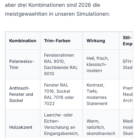
aber drei Kombinationen sind 2026 die
meistgewaehlten in unseren Simulationen:
Stil-
Kombination
Trim-Farben
Wirkung
Empfe
Fensterrahmen
Hell, frisch,
Polarweiss-
RAL 9010,
EFH-Ba
klassisch-
Trim
Dachblende RAL
Stadtvil
modern
9010
Fenster RAL
Kontrast,
Anthrazit-
Premiu
7016, Sockel
Tiefe,
Fenster und
Neubau
RAL 7016 oder
modernes
Sockel
Archit
7022
Statement
Laerche- oder
Eichen-
Warm,
Medite
Holzakzent
Verschalung an
natürlich,
modern
Eingangsbereich,
skandinavisch
Skandi-