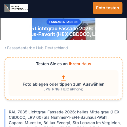
Zum Hauptinhalt springen
Foto testen
FASSADENFARBEN
RAL 7035 Lichtgrau Fassade 2026: Hellgrau-
Bauhaus-Favorit (HEX CBD0CC, LRV 60)
‹ Fassadenfarbe Hub Deutschland
Testen Sie es an
Ihrem Haus
Foto ablegen oder tippen zum Auswählen
JPG, PNG, HEIC (iPhone)
RAL 7035 Lichtgrau Fassade 2026: helles Mittelgrau (HEX
CBD0CC, LRV 60) als Nummer-1-EFH-Bauhaus-Wahl.
Caparol Muresko, Brillux Evocryl, Sto Lotusan im Vergleich,