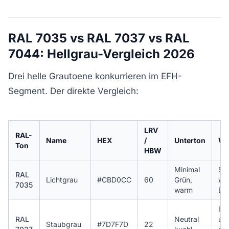
RAL 7035 vs RAL 7037 vs RAL
7044: Hellgrau-Vergleich 2026
Drei helle Grautoene konkurrieren im EFH-
Segment. Der direkte Vergleich:
LRV
RAL-
Name
HEX
/
Unterton
Wi
Ton
HBW
Minimal
Sic
RAL
Lichtgrau
#CBD0CC
60
Grün,
woh
7035
warm
Ba
Ind
RAL
Neutral
urb
Staubgrau
#7D7F7D
22