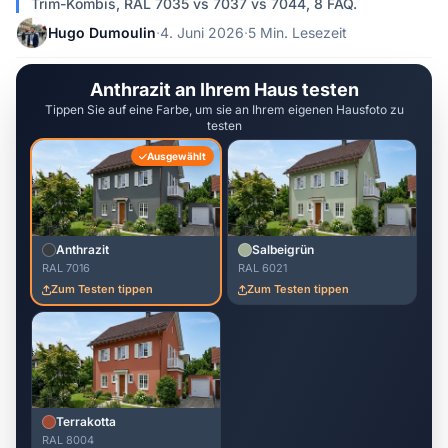
Trim-Kombis, RAL 7035 vs 7037 vs 7044, 8 FAQ.
Hugo Dumoulin
·
4. Juni 2026
·
5 Min. Lesezeit
Anthrazit an Ihrem Haus testen
Tippen Sie auf eine Farbe, um sie an Ihrem eigenen Hausfoto zu
testen
Ausgewählt
Anthrazit
Salbeigrün
RAL 7016
RAL 6021
Zum Testen tippen
Zum Testen tippen
Terrakotta
RAL 8004