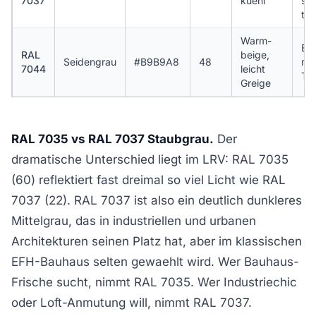
7037
kuehl
sc
tol
Warm-
Ele
RAL
beige,
Seidengrau
#B9B9A8
48
med
7044
leicht
To
Greige
RAL 7035 vs RAL 7037 Staubgrau.
Der
dramatische Unterschied liegt im LRV: RAL 7035
(60) reflektiert fast dreimal so viel Licht wie RAL
7037 (22). RAL 7037 ist also ein deutlich dunkleres
Mittelgrau, das in industriellen und urbanen
Architekturen seinen Platz hat, aber im klassischen
EFH-Bauhaus selten gewaehlt wird. Wer Bauhaus-
Frische sucht, nimmt RAL 7035. Wer Industriechic
oder Loft-Anmutung will, nimmt RAL 7037.