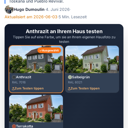
Toskana und Pueblo Revival.
Hugo Dumoulin
·
4. Juni 2026
·
Aktualisiert am 2026-06-03
·
5 Min. Lesezeit
Anthrazit an Ihrem Haus testen
Tippen Sie auf eine Farbe, um sie an Ihrem eigenen Hausfoto zu
testen
Ausgewählt
Anthrazit
Salbeigrün
RAL 7016
RAL 6021
Zum Testen tippen
Zum Testen tippen
Terrakotta