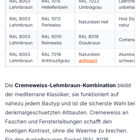
RAL 8003
RAL 1015
RAL 7022
Laerche
Lehmbraun
Hellelfenbein
Umbragrau
unbehande
RAL 8003
RAL 1013
Holz Eiche
Naturstein hell
Lehmbraun
Perlweiss
natur
RAL 8003
RAL 9010
RAL 8019
Cortensta
Lehmbraun
Reinweiss
Graubraun
RAL 8003
RAL 7016
Naturstein
Aluminium
Lehmbraun
Anthrazitgrau
anthrazit
schwarz
Die
Cremeweiss-Lehmbraun-Kombination
bleibt
der mediterrane Klassiker, sie funktioniert auf
nahezu jedem Bautyp und ist die sicherste Wahl bei
denkmalgeschuetzten Altbauten. Cremeweiss an
Faschen und Fensterlaibungen schafft den
noetigen Kontrast, ohne die Waerme zu brechen.
Für den dunkelbraunen Sockel (RAL 8016