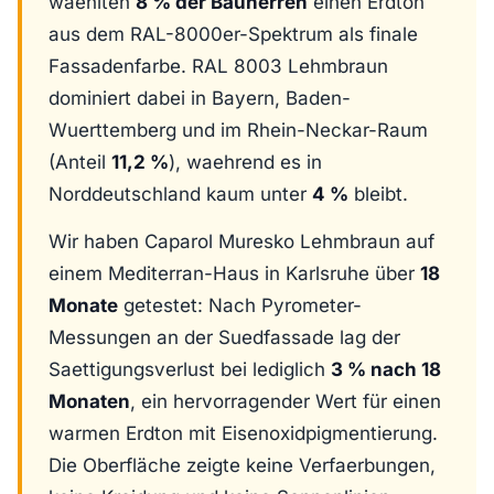
waehlten
8 % der Bauherren
einen Erdton
aus dem RAL-8000er-Spektrum als finale
Fassadenfarbe. RAL 8003 Lehmbraun
dominiert dabei in Bayern, Baden-
Wuerttemberg und im Rhein-Neckar-Raum
(Anteil
11,2 %
), waehrend es in
Norddeutschland kaum unter
4 %
bleibt.
Wir haben Caparol Muresko Lehmbraun auf
einem Mediterran-Haus in Karlsruhe über
18
Monate
getestet: Nach Pyrometer-
Messungen an der Suedfassade lag der
Saettigungsverlust bei lediglich
3 % nach 18
Monaten
, ein hervorragender Wert für einen
warmen Erdton mit Eisenoxidpigmentierung.
Die Oberfläche zeigte keine Verfaerbungen,