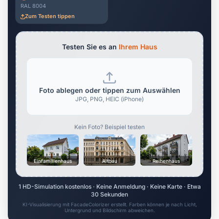
RAL 8004
Zum Testen tippen
Testen Sie es an
Ihrem Haus
Foto ablegen oder tippen zum Auswählen
JPG, PNG, HEIC (iPhone)
Kein Foto? Beispiel testen
Einfamilienhaus
Altbau
Reihenhaus
1 HD-Simulation kostenlos · Keine Anmeldung · Keine Karte · Etwa
30 Sekunden
KI-Visualisierung mit FacadeColorizer erstellt. Farben können je nach Licht,
Untergrund und Bildschirm abweichen.