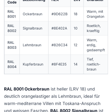
Code
RAL
Warm, mit
Ockerbraun
#9D622B
18
8001
Orangeton
RAL
Roetlich,
Signalbraun
#8E402A
10
8002
kraeftig
Warm,
RAL
Lehmbraun
#826C34
12
erdig,
8003
gedaempft
Tief,
RAL
Kupferbraun
#8F4E35
14
roetlich-
8004
braun
RAL 8001 Ockerbraun
ist heller (LRV 18) und
deutlich orangelastiger als Lehmbraun, ideal für
warm-mediterrane Villen mit Toskana-Anspruch
und weissen Faschen.
RAL 8002 Signalbraun
ist