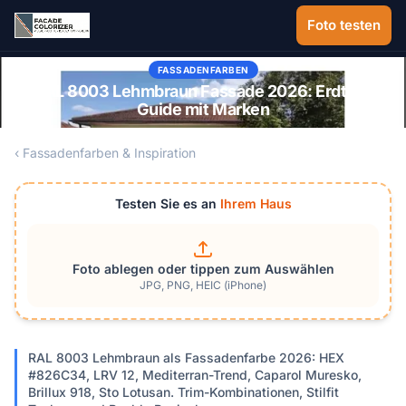
Zum Hauptinhalt springen
Foto testen
FASSADENFARBEN
RAL 8003 Lehmbraun Fassade 2026: Erdton-
Guide mit Marken
‹ Fassadenfarben & Inspiration
Testen Sie es an
Ihrem Haus
Foto ablegen oder tippen zum Auswählen
JPG, PNG, HEIC (iPhone)
RAL 8003 Lehmbraun als Fassadenfarbe 2026: HEX
#826C34, LRV 12, Mediterran-Trend, Caparol Muresko,
Brillux 918, Sto Lotusan. Trim-Kombinationen, Stilfit