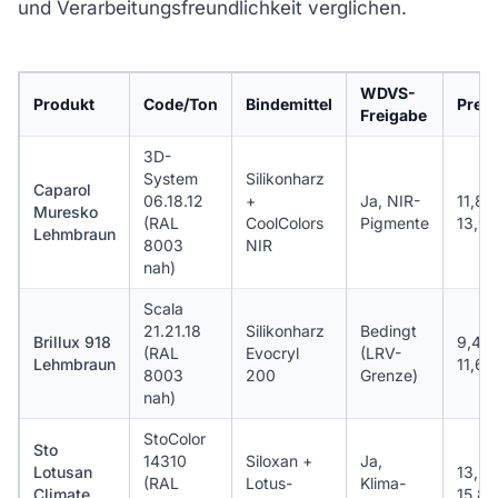
und Verarbeitungsfreundlichkeit verglichen.
WDVS-
Produkt
Code/Ton
Bindemittel
Preis
Freigabe
3D-
System
Silikonharz
Caparol
06.18.12
+
Ja, NIR-
11,80
Muresko
(RAL
CoolColors
Pigmente
13,90
Lehmbraun
8003
NIR
nah)
Scala
21.21.18
Silikonharz
Bedingt
Brillux 918
9,40 
(RAL
Evocryl
(LRV-
Lehmbraun
11,60
8003
200
Grenze)
nah)
StoColor
Sto
14310
Siloxan +
Ja,
Lotusan
13,20
(RAL
Lotus-
Klima-
Climate
15,80