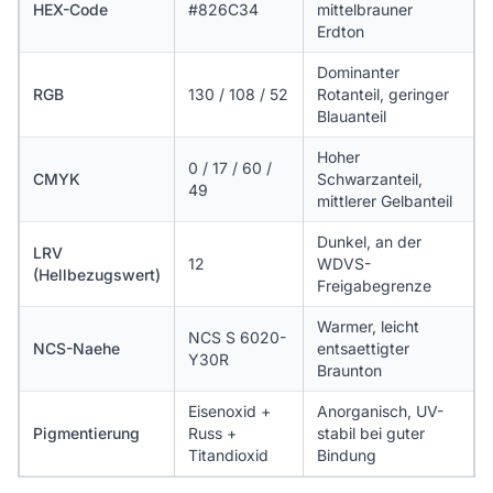
HEX-Code
#826C34
mittelbrauner
Erdton
Dominanter
RGB
130 / 108 / 52
Rotanteil, geringer
Blauanteil
Hoher
0 / 17 / 60 /
CMYK
Schwarzanteil,
49
mittlerer Gelbanteil
Dunkel, an der
LRV
12
WDVS-
(Hellbezugswert)
Freigabegrenze
Warmer, leicht
NCS S 6020-
NCS-Naehe
entsaettigter
Y30R
Braunton
Eisenoxid +
Anorganisch, UV-
Pigmentierung
Russ +
stabil bei guter
Titandioxid
Bindung