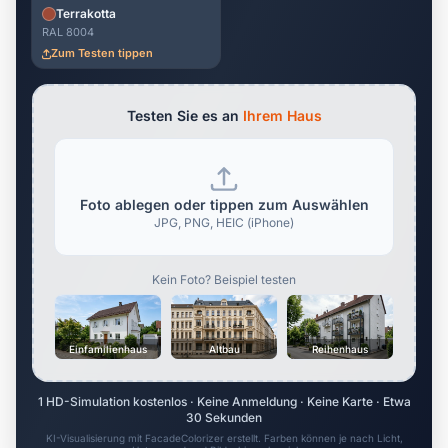
Terrakotta
RAL 8004
Zum Testen tippen
Testen Sie es an
Ihrem Haus
Foto ablegen oder tippen zum Auswählen
JPG, PNG, HEIC (iPhone)
Kein Foto? Beispiel testen
Einfamilienhaus
Altbau
Reihenhaus
1 HD-Simulation kostenlos · Keine Anmeldung · Keine Karte · Etwa
30 Sekunden
KI-Visualisierung mit FacadeColorizer erstellt. Farben können je nach Licht,