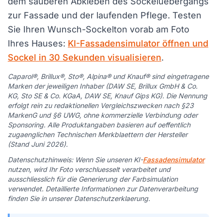
dem sauberen Abkleben des Sockeluebergangs
zur Fassade und der laufenden Pflege. Testen
Sie Ihren Wunsch-Sockelton vorab am Foto
Ihres Hauses:
KI-Fassadensimulator öffnen und
Sockel in 30 Sekunden visualisieren
.
Caparol®, Brillux®, Sto®, Alpina® und Knauf® sind eingetragene
Marken der jeweiligen Inhaber (DAW SE, Brillux GmbH & Co.
KG, Sto SE & Co. KGaA, DAW SE, Knauf Gips KG). Die Nennung
erfolgt rein zu redaktionellen Vergleichszwecken nach §23
MarkenG und §6 UWG, ohne kommerzielle Verbindung oder
Sponsoring. Alle Produktangaben basieren auf oeffentlich
zugaenglichen Technischen Merkblaettern der Hersteller
(Stand Juni 2026).
Datenschutzhinweis: Wenn Sie unseren KI-
Fassadensimulator
nutzen, wird Ihr Foto verschluesselt verarbeitet und
ausschliesslich für die Generierung der Farbsimulation
verwendet. Detaillierte Informationen zur Datenverarbeitung
finden Sie in unserer Datenschutzerklaerung.