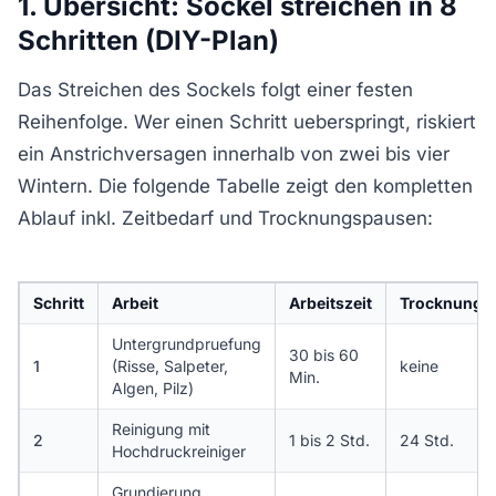
1. Übersicht: Sockel streichen in 8
Schritten (DIY-Plan)
Das Streichen des Sockels folgt einer festen
Reihenfolge. Wer einen Schritt ueberspringt, riskiert
ein Anstrichversagen innerhalb von zwei bis vier
Wintern. Die folgende Tabelle zeigt den kompletten
Ablauf inkl. Zeitbedarf und Trocknungspausen:
Schritt
Arbeit
Arbeitszeit
Trocknung
Untergrundpruefung
30 bis 60
1
(Risse, Salpeter,
keine
Min.
Algen, Pilz)
Reinigung mit
2
1 bis 2 Std.
24 Std.
Hochdruckreiniger
Grundierung