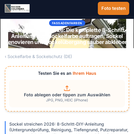
Zum Hauptinhalt springen
Foto testen
FASSADENFARBEN
Sockel streichen 2026: Die komplette 8-Schritt-
Anleitung zum Sockelfarbe auftragen, Sockel
renovieren und Sockelübergang sauber abkleben
‹ Sockelfarbe & Sockelschutz (DE)
Testen Sie es an
Ihrem Haus
Foto ablegen oder tippen zum Auswählen
JPG, PNG, HEIC (iPhone)
Sockel streichen 2026: 8-Schritt-DIY-Anleitung
(Untergrundprüfung, Reinigung, Tiefengrund, Putzreparatur,