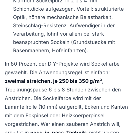
Marmorit Sockelputz, in 2 bis 4 mm
Schichtdicke aufgezogen. Vorteil: strukturierte
Optik, höhere mechanische Belastbarkeit,
Steinschlag-Resistenz. Aufwendiger in der
Verarbeitung, lohnt vor allem bei stark
beanspruchten Sockeln (Grundstuecke mit
Rasenmaehern, Hofeinfahrten).
In 80 Prozent der DIY-Projekte wird Sockelfarbe
gewaehlt. Die Anwendungsregel ist einfach:
zweimal streichen, je 250 bis 350 g/m²
,
Trocknungspause 6 bis 8 Stunden zwischen den
Anstrichen. Die Sockelfarbe wird mit der
Lammfellrolle (10 mm) aufgerollt, Ecken und Kanten
mit dem Eckpinsel oder Heizkoerperpinsel
vorgestrichen. Wer einen sauberen Anstrich will,
arbeitet in
nass-in-nass-Technik
: nicht warten,