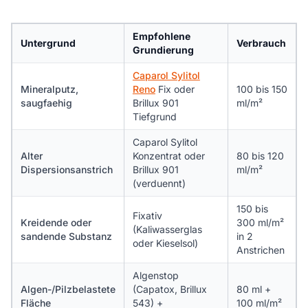
Empfohlene
Untergrund
Verbrauch
Grundierung
Caparol Sylitol
Mineralputz,
Reno
Fix oder
100 bis 150
saugfaehig
Brillux 901
ml/m²
Tiefgrund
Caparol Sylitol
Alter
Konzentrat oder
80 bis 120
Dispersionsanstrich
Brillux 901
ml/m²
(verduennt)
150 bis
Fixativ
Kreidende oder
300 ml/m²
(Kaliwasserglas
sandende Substanz
in 2
oder Kieselsol)
Anstrichen
Algenstop
Algen-/Pilzbelastete
(Capatox, Brillux
80 ml +
Fläche
543) +
100 ml/m²