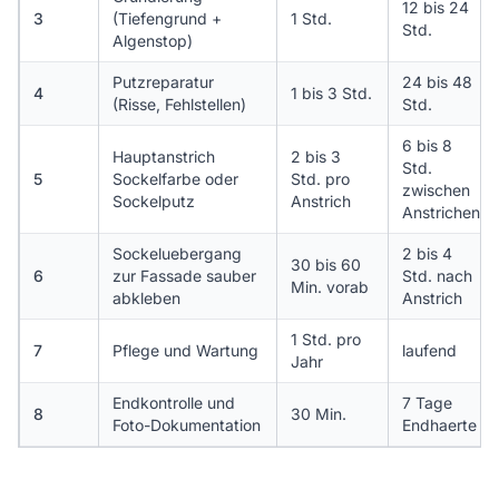
12 bis 24
3
(Tiefengrund +
1 Std.
Std.
Algenstop)
Putzreparatur
24 bis 48
4
1 bis 3 Std.
(Risse, Fehlstellen)
Std.
6 bis 8
Hauptanstrich
2 bis 3
Std.
5
Sockelfarbe oder
Std. pro
zwischen
Sockelputz
Anstrich
Anstrichen
Sockeluebergang
2 bis 4
30 bis 60
6
zur Fassade sauber
Std. nach
Min. vorab
abkleben
Anstrich
1 Std. pro
7
Pflege und Wartung
laufend
Jahr
Endkontrolle und
7 Tage
8
30 Min.
Foto-Dokumentation
Endhaerte