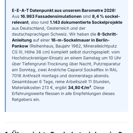
E-E-A-T Datenpunkt aus unserem Barometre 2026:
Aus
16.983 Fassadensimulationen
sind
8,4 % sockel-
relevant
, also rund
1.143 dokumentierte Sockelprojekte
aus Deutschland, Oesterreich und der
deutschsprachigen Schweiz. Wir haben die
8-Schritt-
Anleitung
auf einer
16-m-Sockelmauer in Berlin-
Pankow
(Reihenhaus, Baujahr 1962, Mineralleichtputz
CS III, Höhe 38 cm) komplett selbst durchgespielt: vom
Hochdruckreiniger-Einsatz an einem Samstag um 10 Uhr
über Tiefengrund-Trocknung über Nacht, Putzreparatur
am Sonntag, zwei Anstriche Caparol Sockelflex in RAL
7016 Anthrazit montags und donnerstags abends.
Gesamtdauer 6 Tage, reine Arbeitszeit 11 Stunden,
Materialkosten 213 €, ergibt
34,80 €/m²
. Diese
Erfahrungswerte fliessen in alle Empfehlungen dieses
Ratgebers ein.