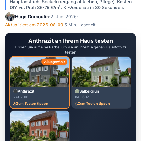
Hauptanstrich, Sockelübergang abkleben, Pflege). Kosten
DIY vs. Profi 35-75 €/m². KI-Vorschau in 30 Sekunden.
Hugo Dumoulin
·
2. Juni 2026
·
Aktualisiert am 2026-08-09
·
5 Min. Lesezeit
Anthrazit an Ihrem Haus testen
Tippen Sie auf eine Farbe, um sie an Ihrem eigenen Hausfoto zu
testen
Ausgewählt
Anthrazit
Salbeigrün
RAL 7016
RAL 6021
Zum Testen tippen
Zum Testen tippen