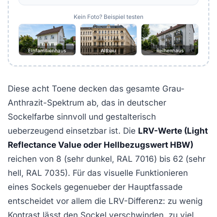
Kein Foto? Beispiel testen
Einfamilienhaus
Altbau
Reihenhaus
Diese acht Toene decken das gesamte Grau-
Anthrazit-Spektrum ab, das in deutscher
Sockelfarbe sinnvoll und gestalterisch
ueberzeugend einsetzbar ist. Die
LRV-Werte (Light
Reflectance Value oder Hellbezugswert HBW)
reichen von 8 (sehr dunkel, RAL 7016) bis 62 (sehr
hell, RAL 7035). Für das visuelle Funktionieren
eines Sockels gegenueber der Hauptfassade
entscheidet vor allem die LRV-Differenz: zu wenig
Kontrast lässt den Sockel verschwinden, zu viel