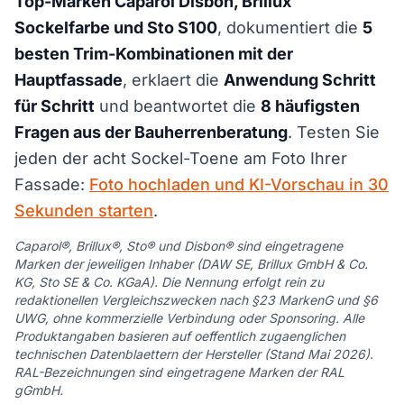
Top-Marken Caparol Disbon, Brillux
Sockelfarbe und Sto S100
, dokumentiert die
5
besten Trim-Kombinationen mit der
Hauptfassade
, erklaert die
Anwendung Schritt
für Schritt
und beantwortet die
8 häufigsten
Fragen aus der Bauherrenberatung
. Testen Sie
jeden der acht Sockel-Toene am Foto Ihrer
Fassade:
Foto hochladen und KI-Vorschau in 30
Sekunden starten
.
Caparol®, Brillux®, Sto® und Disbon® sind eingetragene
Marken der jeweiligen Inhaber (DAW SE, Brillux GmbH & Co.
KG, Sto SE & Co. KGaA). Die Nennung erfolgt rein zu
redaktionellen Vergleichszwecken nach §23 MarkenG und §6
UWG, ohne kommerzielle Verbindung oder Sponsoring. Alle
Produktangaben basieren auf oeffentlich zugaenglichen
technischen Datenblaettern der Hersteller (Stand Mai 2026).
RAL-Bezeichnungen sind eingetragene Marken der RAL
gGmbH.