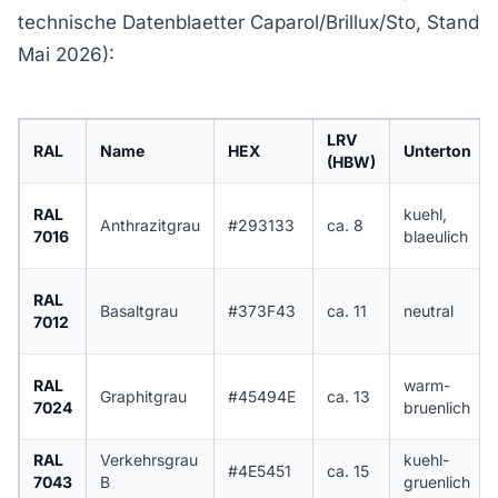
technische Datenblaetter Caparol/Brillux/Sto, Stand
Mai 2026):
LRV
RAL
Name
HEX
Unterton
(HBW)
RAL
kuehl,
Anthrazitgrau
#293133
ca. 8
7016
blaeulich
RAL
Basaltgrau
#373F43
ca. 11
neutral
7012
RAL
warm-
Graphitgrau
#45494E
ca. 13
7024
bruenlich
RAL
Verkehrsgrau
kuehl-
#4E5451
ca. 15
7043
B
gruenlich