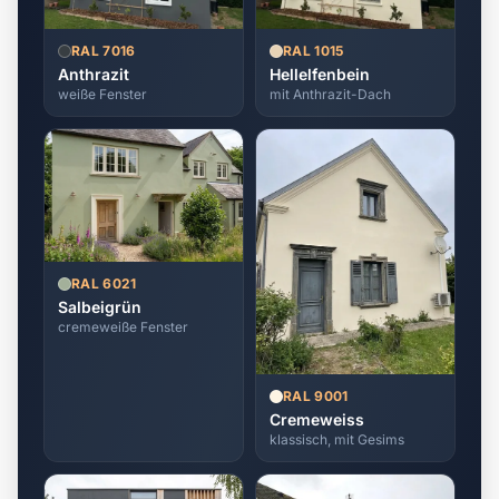
RAL 7016
RAL 1015
Anthrazit
Hellelfenbein
weiße Fenster
mit Anthrazit-Dach
RAL 6021
Salbeigrün
cremeweiße Fenster
RAL 9001
Cremeweiss
klassisch, mit Gesims