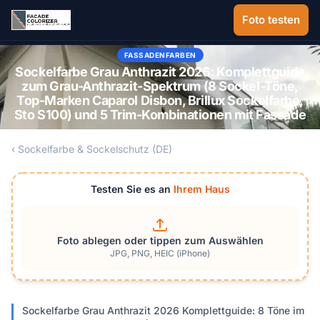
Zum Hauptinhalt springen
Foto testen
FASSADENFARBEN
Sockelfarbe Grau Anthrazit 2026: Komplettguide
zum Grau-Anthrazit-Spektrum (8 Sockel-Töne,
Top-Marken Caparol Disbon, Brillux Sockelfarbe,
Sto S100) und 5 Trim-Kombinationen mit Fassade
‹ Sockelfarbe & Sockelschutz (DE)
Testen Sie es an
Ihrem Haus
Foto ablegen oder tippen zum Auswählen
JPG, PNG, HEIC (iPhone)
Sockelfarbe Grau Anthrazit 2026 Komplettguide: 8 Töne im