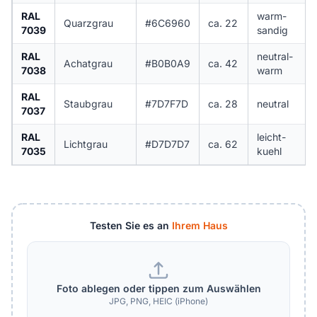
RAL
warm-
Quarzgrau
#6C6960
ca. 22
7039
sandig
RAL
neutral-
Achatgrau
#B0B0A9
ca. 42
7038
warm
RAL
Staubgrau
#7D7F7D
ca. 28
neutral
7037
RAL
leicht-
Lichtgrau
#D7D7D7
ca. 62
7035
kuehl
Testen Sie es an
Ihrem Haus
Foto ablegen oder tippen zum Auswählen
JPG, PNG, HEIC (iPhone)