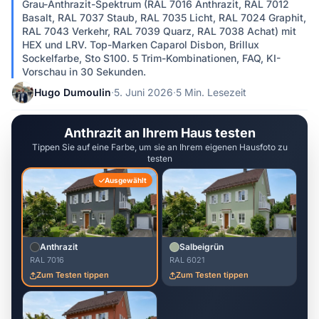
Grau-Anthrazit-Spektrum (RAL 7016 Anthrazit, RAL 7012
Basalt, RAL 7037 Staub, RAL 7035 Licht, RAL 7024 Graphit,
RAL 7043 Verkehr, RAL 7039 Quarz, RAL 7038 Achat) mit
HEX und LRV. Top-Marken Caparol Disbon, Brillux
Sockelfarbe, Sto S100. 5 Trim-Kombinationen, FAQ, KI-
Vorschau in 30 Sekunden.
Hugo Dumoulin
·
5. Juni 2026
·
5 Min. Lesezeit
Anthrazit an Ihrem Haus testen
Tippen Sie auf eine Farbe, um sie an Ihrem eigenen Hausfoto zu
testen
Ausgewählt
Anthrazit
Salbeigrün
RAL 7016
RAL 6021
Zum Testen tippen
Zum Testen tippen