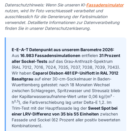
Datenschutzhinweis: Wenn Sie unseren KI-
Fassadensimulator
nutzen, wird Ihr Foto verschluesselt verarbeitet und
ausschliesslich für die Generierung der Farbsimulation
verwendet. Detaillierte Informationen zur Datenverarbeitung
finden Sie in unserer Datenschutzerklaerung.
E-E-A-T Datenpunkt aus unserem Barometre 2026:
Aus
16.983 Fassadensimulationen
entfielen
31 Prozent
aller Sockel-Tests
auf das Grau-Anthrazit-Spektrum
(RAL 7012, 7016, 7024, 7035, 7037, 7038, 7039, 7043).
Wir haben
Caparol Disbon 481 EP-Uniflott in RAL 7012
Basaltgrau
auf einer 30-cm-Sockelmauer in Baden-
Wuerttemberg getestet: nach 18 Monaten Wechsel
zwischen Schlagregen, Spritzwasser und Streusalz blieb
der Kapillarwasseraufnahme-Wert unter 0,06 kg/(m² ·
0,5
h
), die Farbverschiebung lag unter Delta-E 1,2. Im
Trim-Test mit der Hauptfassade lag der
Sweet Spot bei
einer LRV-Differenz von 35 bis 55 Einheiten
zwischen
Fassade und Sockel (62 Prozent aller positiv bewerteten
Kombinationen).