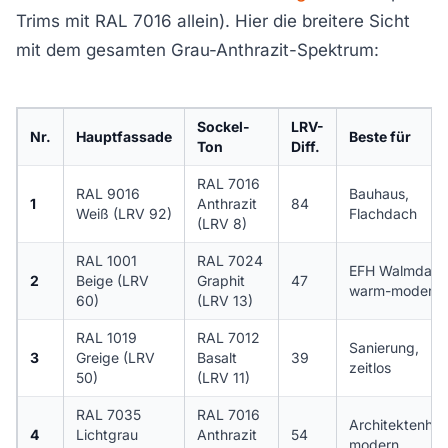
Trims mit RAL 7016 allein). Hier die breitere Sicht
mit dem gesamten Grau-Anthrazit-Spektrum:
Sockel-
LRV-
Nr.
Hauptfassade
Beste für
Ton
Diff.
RAL 7016
RAL 9016
Bauhaus,
1
Anthrazit
84
Weiß (LRV 92)
Flachdach
(LRV 8)
RAL 1001
RAL 7024
EFH Walmdach
2
Beige (LRV
Graphit
47
warm-modern
60)
(LRV 13)
RAL 1019
RAL 7012
Sanierung,
3
Greige (LRV
Basalt
39
zeitlos
50)
(LRV 11)
RAL 7035
RAL 7016
Architektenhau
4
Lichtgrau
Anthrazit
54
modern