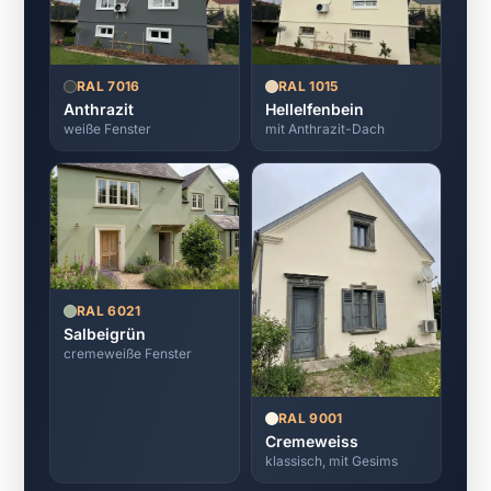
RAL 7016
RAL 1015
Anthrazit
Hellelfenbein
weiße Fenster
mit Anthrazit-Dach
RAL 6021
Salbeigrün
cremeweiße Fenster
RAL 9001
Cremeweiss
klassisch, mit Gesims