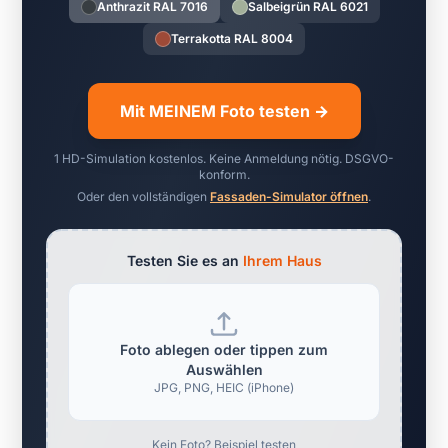
Anthrazit RAL 7016
Salbeigrün RAL 6021
Terrakotta RAL 8004
Mit MEINEM Foto testen →
1 HD-Simulation kostenlos. Keine Anmeldung nötig. DSGVO-
konform.
Oder den vollständigen
Fassaden-Simulator öffnen
.
Testen Sie es an
Ihrem Haus
Foto ablegen oder tippen zum
Auswählen
JPG, PNG, HEIC (iPhone)
Kein Foto? Beispiel testen