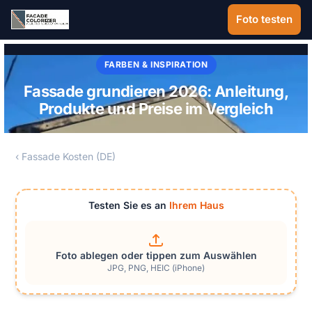
Zum Hauptinhalt springen
Foto testen
FARBEN & INSPIRATION
Fassade grundieren 2026: Anleitung,
Produkte und Preise im Vergleich
‹ Fassade Kosten (DE)
Testen Sie es an
Ihrem Haus
Foto ablegen oder tippen zum Auswählen
JPG, PNG, HEIC (iPhone)