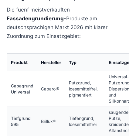
Die fuenf meistverkauften
Fassadengrundierung
-Produkte am
deutschsprachigen Markt 2026 mit klarer
Zuordnung zum Einsatzgebiet:
Produkt
Hersteller
Typ
Einsatzgebie
Universal-
Putzgrund,
Putzgrund au
Capagrund
Caparol®
loesemittelfrei,
Dispersion
Universal
pigmentiert
und
Silikonharz
saugende
Tiefgrund
Tiefengrund,
Putze,
Brillux®
595
loesemittelfrei
kreidende
Altanstriche