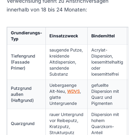
Verwechslung fuehrt zu Anstrichversagen
innerhalb von 18 bis 24 Monaten:
Grundierungs-
Einsatzzweck
Bindemittel
V
Typ
saugende Putze,
Acrylat-
Tiefengrund
kreidende
Dispersion,
2
(Fassade
Altdispersion,
loesemittelhaltig
2
Primer)
sandende
oder
Substanz
loesemittelfrei
Uebergaenge
gefuellte
Putzgrund
Alt-Neu,
WDVS
,
Dispersion mit
25
außen
glatte
Quarz und
3
(Haftgrund)
Untergruende
Pigmenten
rauer Untergrund
Dispersion mit
vor Reibeputz,
hohem
3
Quarzgrund
Kratzputz,
Quarzkorn-
4
Strukturputz
Anteil