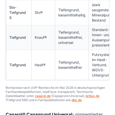
stark
Sto-
Tiefengrund,
saugende
Tiefgrund
Sto®
loesemittelhaltig
Mineralputze,
S
Bestand
Standard-
Tiefengrund,
Innen- und
Tiefgrund
Knauf®
loesemittelfrei,
Aussenputze,
universal
preisorientiert
Putzsysteme
im Hasit-
Tiefengrund,
Tiefgrund
Hasit®
Verbund,
loesemittelfrei
WDVS-
Untergrund
Richtpreise nach UVP-Recherche im Mai 2026 in deutschsprachigen
Fachhandelsplattformen, weiß bzw. transparent. Technische
Datenblaetter unter
caparol.de
(Capagrund Universal),
brillux.de
(Tiefgrund 595) und in Fachpublikationen wie
dbz.de
.
Caparol® Capagrund Universal:
pigmentierter