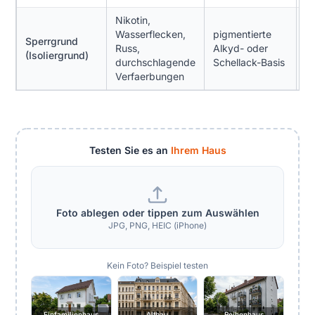
Nikotin,
Wasserflecken,
pigmentierte
Sperrgrund
2
Russ,
Alkyd- oder
(Isoliergrund)
2
durchschlagende
Schellack-Basis
Verfaerbungen
Testen Sie es an
Ihrem Haus
Foto ablegen oder tippen zum Auswählen
JPG, PNG, HEIC (iPhone)
Kein Foto? Beispiel testen
Einfamilienhaus
Altbau
Reihenhaus