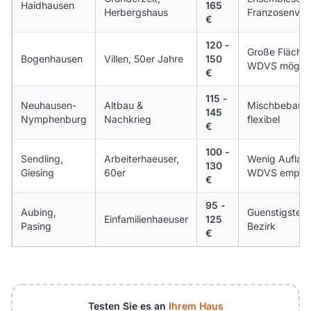
Haidhausen
165
Herbergshaus
Franzosenvier
€
120 -
Große Flächen
Bogenhausen
Villen, 50er Jahre
150
WDVS möglic
€
115 -
Neuhausen-
Altbau &
Mischbebauu
145
Nymphenburg
Nachkrieg
flexibel
€
100 -
Sendling,
Arbeiterhaeuser,
Wenig Auflag
130
Giesing
60er
WDVS empfoh
€
95 -
Aubing,
Guenstigster
Einfamilienhaeuser
125
Pasing
Bezirk
€
Testen Sie es an
Ihrem Haus