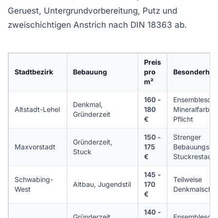
Geruest, Untergrundvorbereitung, Putz und
zweischichtigen Anstrich nach DIN 18363 ab.
Preis
Stadtbezirk
Bebauung
pro
Besonderheit
m²
160 -
Ensembleschu
Denkmal,
Altstadt-Lehel
180
Mineralfarbe
Gründerzeit
€
Pflicht
150 -
Strenger
Gründerzeit,
Maxvorstadt
175
Bebauungspla
Stuck
€
Stuckrestauri
145 -
Schwabing-
Teilweise
Altbau, Jugendstil
170
West
Denkmalschu
€
140 -
Gründerzeit,
Ensembleschu