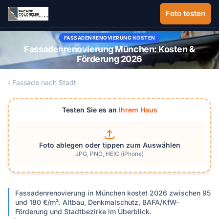
Zum Hauptinhalt springen
Foto testen
FASSADENRENOVIERUNG KOSTEN
Fassadenrenovierung München: Kosten &
Förderung 2026
‹ Fassade nach Stadt
Testen Sie es an
Ihrem Haus
Foto ablegen oder tippen zum Auswählen
JPG, PNG, HEIC (iPhone)
Fassadenrenovierung in München kostet 2026 zwischen 95
und 180 €/m². Altbau, Denkmalschutz, BAFA/KfW-
Förderung und Stadtbezirke im Überblick.