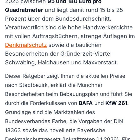
2026 zwischen
95 und 180 Euro pro
Quadratmeter
und liegt damit rund 15 bis 25
Prozent über dem Bundesdurchschnitt.
Verantwortlich sind die hohe Handwerkerdichte
mit vollen Auftragsbüchern, strenge Auflagen im
Denkmalschutz
sowie die baulichen
Besonderheiten der Gründerzeit-Viertel
Schwabing, Haidhausen und Maxvorstadt.
Dieser Ratgeber zeigt Ihnen die aktuellen Preise
nach Stadtbezirk, erklärt die Münchner
Besonderheiten beim Bebauungsplan und führt Sie
durch die Förderkulissen von
BAFA
und
KfW 261
.
Grundlage sind die Marktzahlen des
Bundesverbandes Farbe, die Vorgaben der DIN
18363 sowie das novellierte Bayerische
Denkmalschutzgesetz (Inkrafttreten 1.1.2026). Für