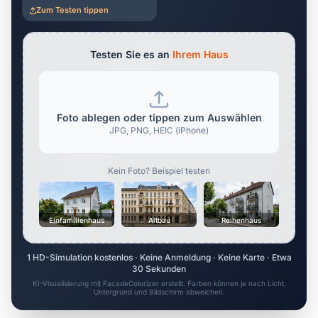
Zum Testen tippen
Testen Sie es an
Ihrem Haus
Foto ablegen oder tippen zum Auswählen
JPG, PNG, HEIC (iPhone)
Kein Foto? Beispiel testen
Einfamilienhaus
Altbau
Reihenhaus
1 HD-Simulation kostenlos · Keine Anmeldung · Keine Karte · Etwa
30 Sekunden
KI-Visualisierung mit FacadeColorizer erstellt. Farben können je nach Licht,
Untergrund und Bildschirm abweichen.