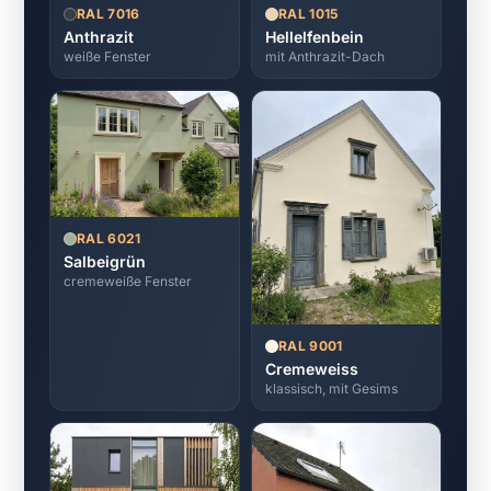
RAL 7016
RAL 1015
Anthrazit
Hellelfenbein
weiße Fenster
mit Anthrazit-Dach
RAL 6021
Salbeigrün
cremeweiße Fenster
RAL 9001
Cremeweiss
klassisch, mit Gesims