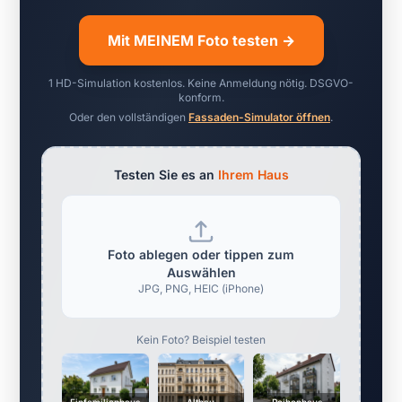
Mit MEINEM Foto testen →
1 HD-Simulation kostenlos. Keine Anmeldung nötig. DSGVO-
konform.
Oder den vollständigen
Fassaden-Simulator öffnen
.
Testen Sie es an
Ihrem Haus
Foto ablegen oder tippen zum
Auswählen
JPG, PNG, HEIC (iPhone)
Kein Foto? Beispiel testen
Einfamilienhaus
Altbau
Reihenhaus