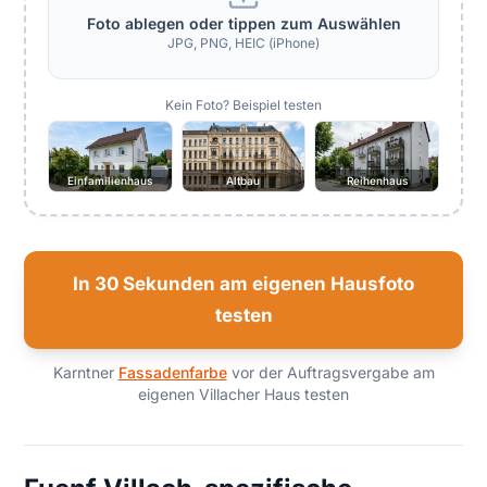
Foto ablegen oder tippen zum Auswählen
JPG, PNG, HEIC (iPhone)
Kein Foto? Beispiel testen
Einfamilienhaus
Altbau
Reihenhaus
In 30 Sekunden am eigenen Hausfoto
testen
Karntner
Fassadenfarbe
vor der Auftragsvergabe am
eigenen Villacher Haus testen