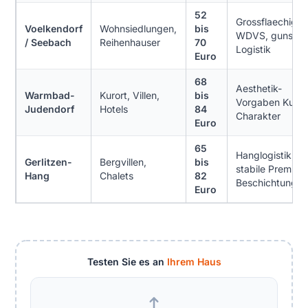
52
Grossflaechige
Voelkendorf
Wohnsiedlungen,
bis
WDVS, gunstig
/ Seebach
Reihenhauser
70
Logistik
Euro
68
Aesthetik-
Warmbad-
Kurort, Villen,
bis
Vorgaben Kuror
Judendorf
Hotels
84
Charakter
Euro
65
Hanglogistik, U
Gerlitzen-
Bergvillen,
bis
stabile Premium
Hang
Chalets
82
Beschichtung
Euro
Testen Sie es an
Ihrem Haus