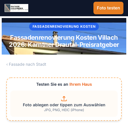
Zum Hauptinhalt springen
Foto testen
FASSADENRENOVIERUNG KOSTEN
Fassadenrenovierung Kosten Villach
2026: Karntner Drautal-Preisratgeber
‹ Fassade nach Stadt
Testen Sie es an
Ihrem Haus
Foto ablegen oder tippen zum Auswählen
JPG, PNG, HEIC (iPhone)