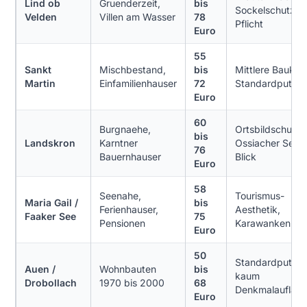
Lind ob
Gruenderzeit,
bis
Sockelschutz
Velden
Villen am Wasser
78
Pflicht
Euro
55
Sankt
Mischbestand,
bis
Mittlere Bauklas
Martin
Einfamilienhauser
72
Standardputz
Euro
60
Burgnaehe,
Ortsbildschutz
bis
Landskron
Karntner
Ossiacher See-
76
Bauernhauser
Blick
Euro
58
Seenahe,
Tourismus-
Maria Gail /
bis
Ferienhauser,
Aesthetik,
Faaker See
75
Pensionen
Karawanken-Bli
Euro
50
Standardputz,
Auen /
Wohnbauten
bis
kaum
Drobollach
1970 bis 2000
68
Denkmalauflag
Euro