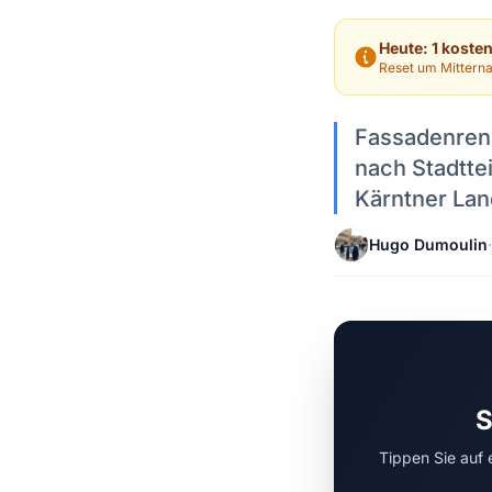
Heute: 1 koste
Reset um Mitterna
Fassadenreno
nach Stadtte
Kärntner Lan
Hugo Dumoulin
·
S
Tippen Sie auf