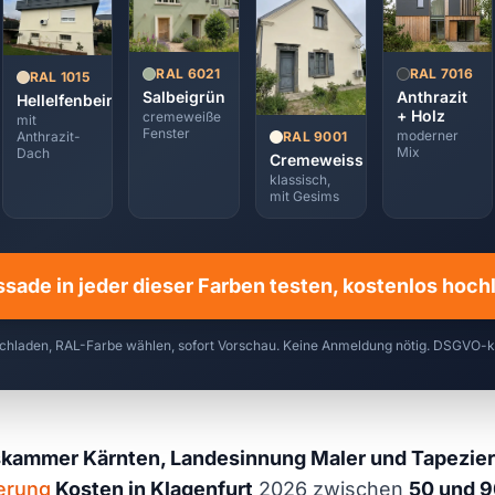
RAL 7016
RAL 6021
RAL 1015
Anthrazit
Salbeigrün
Hellelfenbein
+ Holz
cremeweiße
mit
Fenster
moderner
RAL 9001
Anthrazit-
Mix
Dach
Cremeweiss
klassisch,
mit Gesims
ssade in jeder dieser Farben testen, kostenlos hoc
chladen, RAL-Farbe wählen, sofort Vorschau. Keine Anmeldung nötig. DSGVO-
skammer Kärnten, Landesinnung Maler und Tapezier
erung
Kosten in Klagenfurt
2026 zwischen
50 und 9