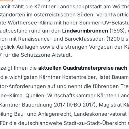
Damit zählt die Kärntner Landeshauptstadt am Wörth
tandorten im österreichischen Süden. Verantwortlic
chte Wörthersee-Klima mit hoher Sommer-UV-Belastu
stadtbestand rund um den
Lindwurmbrunnen
(1593), 
ion mit Renaissance- und Barockfassaden (1200 bis 
blick-Auflagen sowie die strengen Vorgaben der K
für die Schutzzone Altstadt.
zeigt Ihnen die
aktuellen Quadratmeterpreise nach 
t die wichtigsten Kärntner Kostentreiber, listet Baua
or-Anforderungen auf und nennt die führenden Tr
see-Klima. Quellen: Wirtschaftskammer Kärnten Lan
Kärntner Bauordnung 2017 (K-BO 2017), Magistrat K
ilung Bau- und Anlagenrecht, Landeskonservatorat f
a. Für die deutschlandweite Stadt-zu-Stadt-Übersicht