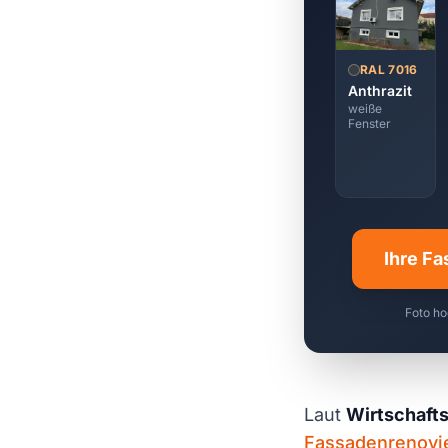
RAL 7016
Anthrazit
weiße
Fenster
Ihre Fa
Foto ho
Laut
Wirtschaft
Fassadenrenovi