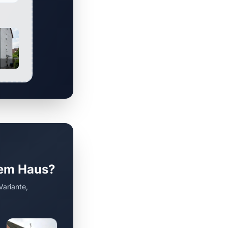
rem Haus?
Variante,