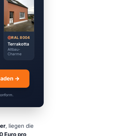
RAL 8004
Terrakotta
Altbau-
Charme
hladen →
konform.
er
, liegen die
0 Euro pro