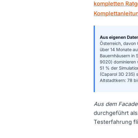
kompletten Ratg
Komplettanleitu
Aus eigenen Date
Österreich, davon 
über 14 Monate au
Bauernhäusern in St
9020) dominieren 
51 % der Simulati
(Caparol 3D 235) 
Altstadtkern: 78 b
Aus dem FacadeC
durchgeführt als
Testerfahrung fl