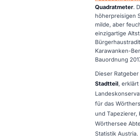
Quadratmeter
. 
höherpreisigen S
milde, aber feu
einzigartige Alt
Bürgerhaustradit
Karawanken-Berg
Bauordnung 2017 
Dieser Ratgeber 
Stadtteil
, erklär
Landeskonservat
für das Wörther
und Tapezierer, 
Wörthersee Abte
Statistik Austri