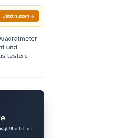
Jetzt nutzen →
Quadratmeter
mt und
s testen.
de
nügt Überfahren