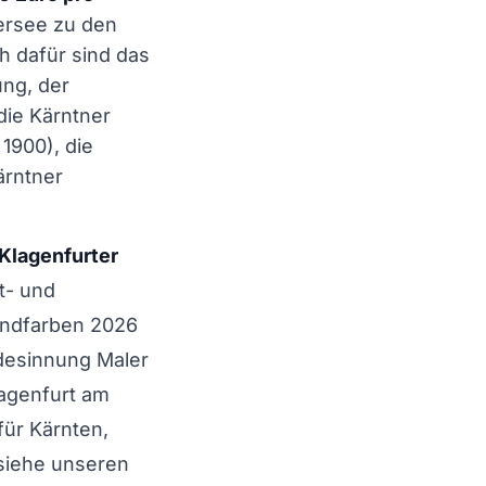
ersee zu den
h dafür sind das
ng, der
die Kärntner
1900), die
ärntner
Klagenfurter
mt- und
endfarben 2026
desinnung Maler
lagenfurt am
ür Kärnten,
 siehe unseren