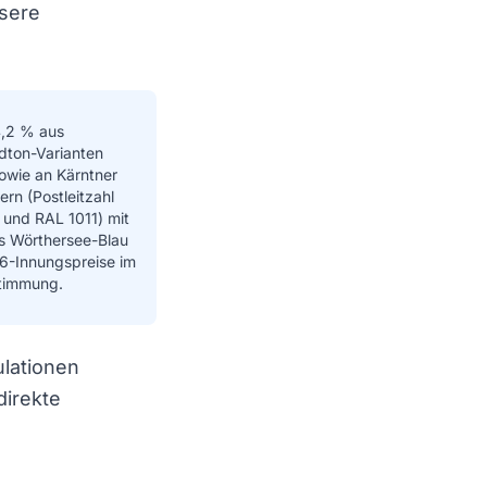
sere
4,2 % aus
dton-Varianten
owie an Kärntner
ern (Postleitzahl
und RAL 1011) mit
s Wörthersee-Blau
6-Innungspreise im
timmung.
lationen
direkte