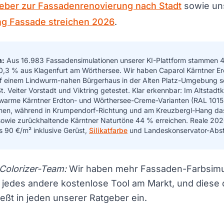
eber zur Fassadenrenovierung nach Stadt
sowie un
ng Fassade streichen 2026
.
n:
Aus 16.983 Fassadensimulationen unserer KI-Plattform stammen 
0,3 % aus Klagenfurt am Wörthersee. Wir haben Caparol Kärntner Er
f einem Lindwurm-nahen Bürgerhaus in der Alten Platz-Umgebung s
. Veiter Vorstadt und Viktring getestet. Klar erkennbar: Im Altstadtk
warme Kärntner Erdton- und Wörthersee-Creme-Varianten (RAL 1015 
onen, während in Krumpendorf-Richtung und am Kreuzbergl-Hang da
sowie zurückhaltende Kärntner Naturtöne 44 % erreichen. Reale 202
is 90 €/m² inklusive Gerüst,
Silikatfarbe
und Landeskonservator-Abs
olorizer-Team:
Wir haben mehr Fassaden-Farbsimu
 jedes andere kostenlose Tool am Markt, und diese 
ießt in jeden unserer Ratgeber ein.