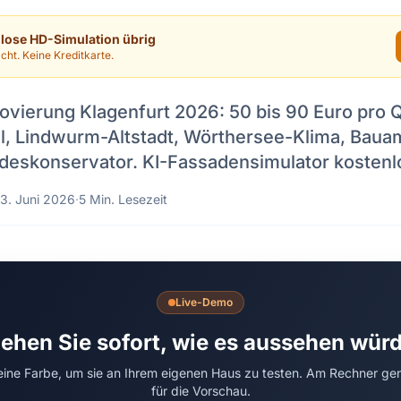
nlose HD-Simulation übrig
cht. Keine Kreditkarte.
vierung Klagenfurt 2026: 50 bis 90 Euro pro 
il, Lindwurm-Altstadt, Wörthersee-Klima, Baua
deskonservator. KI-Fassadensimulator kostenlo
3. Juni 2026
·
5 Min. Lesezeit
Live-Demo
ehen Sie sofort, wie es aussehen wür
 eine Farbe, um sie an Ihrem eigenen Haus zu testen. Am Rechner ge
für die Vorschau.