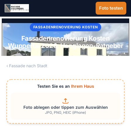
Zum Hauptinhalt springen
Foto testen
FASSADENRENOVIERUNG KOSTEN
Fassadenrenovierung Kosten
Wuppertal 2026: Hanglagen-Ratgeber
‹ Fassade nach Stadt
Testen Sie es an
Ihrem Haus
Foto ablegen oder tippen zum Auswählen
JPG, PNG, HEIC (iPhone)