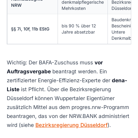
denkmalpflegerische
Bezirksregie
NRW
Mehrkosten
Düsseldorf
Baudenkmal,
bis 90 % über 12
Bescheinigu
§§ 7i, 10f, 11b EStG
Jahre absetzbar
Untere
Denkmalbeh
Wichtig: Der BAFA-Zuschuss muss
vor
Auftragsvergabe
beantragt werden. Ein
zertifizierter Energie-Effizienz-Experte der
dena-
Liste
ist Pflicht. Über die Bezirksregierung
Düsseldorf können Wuppertaler Eigentümer
zusätzlich Mittel aus dem progres.nrw-Programm
beantragen, das von der NRW.BANK administriert
wird (siehe
Bezirksregierung Düsseldorf
).