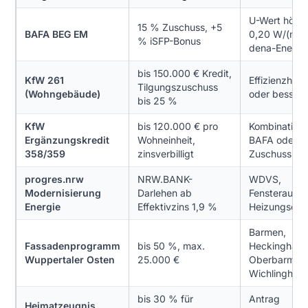
U-Wert höch
15 % Zuschuss, +5
BAFA BEG EM
0,20 W/(m²K
% iSFP-Bonus
dena-Energie
bis 150.000 € Kredit,
KfW 261
Effizienzhau
Tilgungszuschuss
(Wohngebäude)
oder besser
bis 25 %
KfW
bis 120.000 € pro
Kombination 
Ergänzungskredit
Wohneinheit,
BAFA oder K
358/359
zinsverbilligt
Zuschuss
progres.nrw
NRW.BANK-
WDVS,
Modernisierung
Darlehen ab
Fensterausta
Energie
Effektivzins 1,9 %
Heizungsern
Barmen,
Fassadenprogramm
bis 50 %, max.
Heckinghaus
Wuppertaler Osten
25.000 €
Oberbarmen
Wichlinghau
bis 30 % für
Antrag
Heimatzeugnis