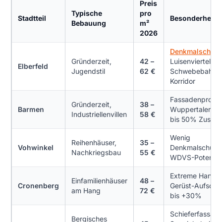
Preis
Typische
pro
Stadtteil
Besonderheit
Bebauung
m²
2026
Denkmalschutz
Gründerzeit,
42 –
Luisenviertel,
Elberfeld
Jugendstil
62 €
Schwebebahn-
Korridor
Fassadenprog
Gründerzeit,
38 –
Barmen
Wuppertaler Os
Industriellenvillen
58 €
bis 50% Zuschu
Wenig
Reihenhäuser,
35 –
Vohwinkel
Denkmalschutz, 
Nachkriegsbau
55 €
WDVS-Potenzia
Extreme Hangla
Einfamilienhäuser
48 –
Cronenberg
Gerüst-Aufschl
am Hang
72 €
bis +30%
Schieferfassad
Bergisches