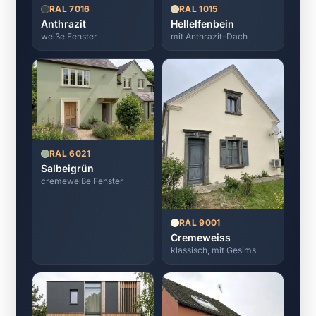
RAL 7016
RAL 1015
Anthrazit
Hellelfenbein
weiße Fenster
mit Anthrazit-Dach
RAL 6021
Salbeigrün
cremeweiße Fenster
RAL 9001
Cremeweiss
klassisch, mit Gesims