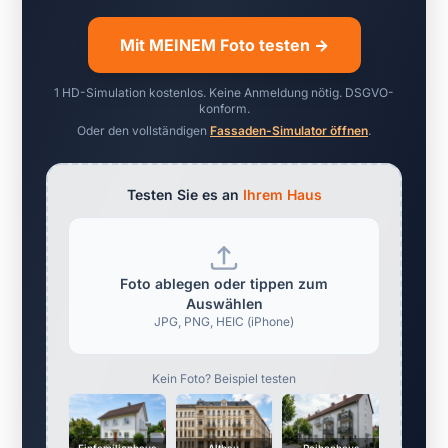
Mit MEINEM Foto testen →
1 HD-Simulation kostenlos. Keine Anmeldung nötig. DSGVO-
konform.
Oder den vollständigen
Fassaden-Simulator öffnen
.
Testen Sie es an
Ihrem Haus
Foto ablegen oder tippen zum
Auswählen
JPG, PNG, HEIC (iPhone)
Kein Foto? Beispiel testen
Einfamilienhaus
Altbau
Reihenhaus