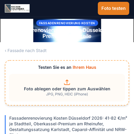
Zum Hauptinhalt springen
Foto testen
FASSADENRENOVIERUNG KOSTEN
Fassadenrenovierung Kosten Düsseldorf 2026:
Premium-Stadtteile
‹ Fassade nach Stadt
Testen Sie es an
Ihrem Haus
Foto ablegen oder tippen zum Auswählen
JPG, PNG, HEIC (iPhone)
Fassadenrenovierung Kosten Düsseldorf 2026: 41-82 €/m²
je Stadtteil, Oberkassel-Premium am Rheinufer,
Gestaltungssatzung Karlstadt, Caparol-Affinität und NRW-