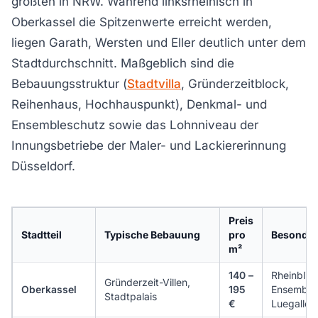
größten in NRW. Während linksrheinisch in
Oberkassel die Spitzenwerte erreicht werden,
liegen Garath, Wersten und Eller deutlich unter dem
Stadtdurchschnitt. Maßgeblich sind die
Bebauungsstruktur (
Stadtvilla
, Gründerzeitblock,
Reihenhaus, Hochhauspunkt), Denkmal- und
Ensembleschutz sowie das Lohnniveau der
Innungsbetriebe der Maler- und Lackiererinnung
Düsseldorf.
Preis
Stadtteil
Typische Bebauung
pro
Besonder
m²
140 –
Rheinblic
Gründerzeit-Villen,
Oberkassel
195
Ensemble
Stadtpalais
€
Luegallee