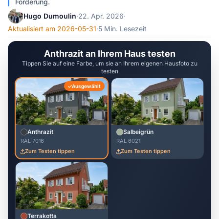
Förderung.
Hugo Dumoulin
·
22. Apr. 2026
·
Aktualisiert am 2026-05-31
·
5 Min. Lesezeit
Anthrazit an Ihrem Haus testen
Tippen Sie auf eine Farbe, um sie an Ihrem eigenen Hausfoto zu
testen
Ausgewählt
Anthrazit
Salbeigrün
RAL 7016
RAL 6021
Zum Testen tippen
Zum Testen tippen
Terrakotta