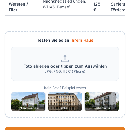
Nachkriegssiedlungen,
Wersten /
125
Sanierung
WDVS-Bedarf
Eller
€
Förderquo
Testen Sie es an
Ihrem Haus
Foto ablegen oder tippen zum Auswählen
JPG, PNG, HEIC (iPhone)
Kein Foto? Beispiel testen
Einfamilienhaus
Altbau
Reihenhaus