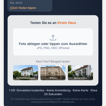
RAL 8004
Zum Testen tippen
Testen Sie es an
Ihrem Haus
Foto ablegen oder tippen zum Auswählen
JPG, PNG, HEIC (iPhone)
Kein Foto? Beispiel testen
Einfamilienhaus
Altbau
Reihenhaus
1 HD-Simulation kostenlos · Keine Anmeldung · Keine Karte · Etwa
30 Sekunden
KI-Visualisierung mit FacadeColorizer erstellt. Farben können je nach Licht,
Untergrund und Bildschirm abweichen.