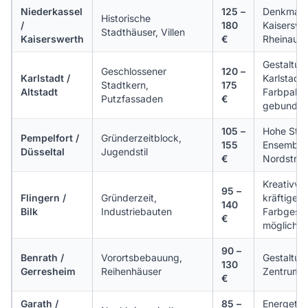
Niederkassel
125 –
Denkmalb
Historische
/
180
Kaiserswe
Stadthäuser, Villen
Kaiserswerth
€
Rheinaue
Gestaltun
Geschlossener
120 –
Karlstadt /
Karlstadt,
Stadtkern,
175
Altstadt
Farbpalet
Putzfassaden
€
gebunde
105 –
Hohe Stuc
Pempelfort /
Gründerzeitblock,
155
Ensemble
Düsseltal
Jugendstil
€
Nordstra
Kreativvier
95 –
Flingern /
Gründerzeit,
kräftige
140
Bilk
Industriebauten
Farbgesta
€
möglich
90 –
Benrath /
Vorortsbebauung,
Gestaltun
130
Gerresheim
Reihenhäuser
Zentrum B
€
Garath /
85 –
Energetis