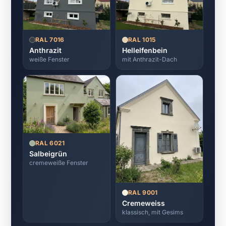
RAL 7016
RAL 1015
Anthrazit
Hellelfenbein
weiße Fenster
mit Anthrazit-Dach
RAL 6021
Salbeigrün
cremeweiße Fenster
RAL 9001
Cremeweiss
klassisch, mit Gesims