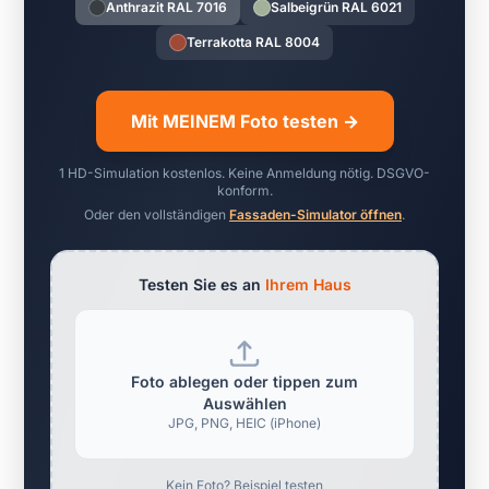
Anthrazit RAL 7016
Salbeigrün RAL 6021
Terrakotta RAL 8004
Mit MEINEM Foto testen →
1 HD-Simulation kostenlos. Keine Anmeldung nötig. DSGVO-
konform.
Oder den vollständigen
Fassaden-Simulator öffnen
.
Testen Sie es an
Ihrem Haus
Foto ablegen oder tippen zum
Auswählen
JPG, PNG, HEIC (iPhone)
Kein Foto? Beispiel testen