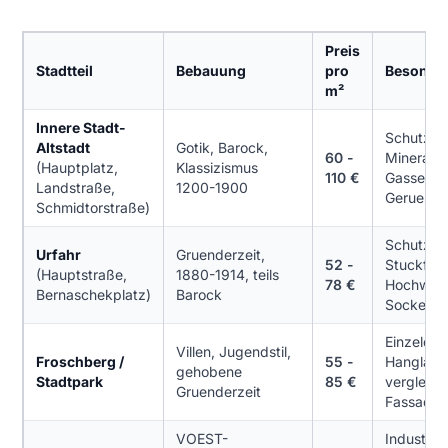
Preis
Stadtteil
Bebauung
pro
Besonder
m²
Innere Stadt-
Schutzzo
Altstadt
Gotik, Barock,
60 -
Mineralpu
(Hauptplatz,
Klassizismus
110 €
Gassen,
Landstraße,
1200-1900
Geruesta
Schmidtorstraße)
Schutzzon
Urfahr
Gruenderzeit,
52 -
Stuckfas
(Hauptstraße,
1880-1914, teils
78 €
Hochwass
Bernaschekplatz)
Barock
Sockel
Einzelden
Villen, Jugendstil,
Froschberg /
55 -
Hanglage
gehobene
Stadtpark
85 €
vergleich
Gruenderzeit
Fassaden
VOEST-
Industrie