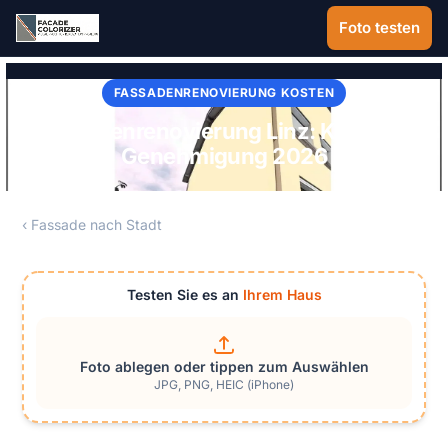
Zum Hauptinhalt springen
Foto testen
FASSADENRENOVIERUNG KOSTEN
Fassadenrenovierung Linz: Kosten &
Genehmigung 2026
‹ Fassade nach Stadt
Testen Sie es an
Ihrem Haus
Foto ablegen oder tippen zum Auswählen
JPG, PNG, HEIC (iPhone)