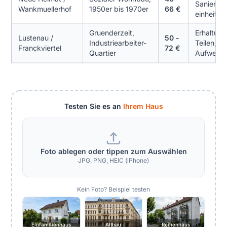
Sanierun
Wankmuellerhof
1950er bis 1970er
66 €
einheitlic
Gruenderzeit,
Erhaltung
Lustenau /
50 -
Industriearbeiter-
Teilen, St
Franckviertel
72 €
Quartier
Aufwertu
Testen Sie es an
Ihrem Haus
Foto ablegen oder tippen zum Auswählen
JPG, PNG, HEIC (iPhone)
Kein Foto? Beispiel testen
Einfamilienhaus
Altbau
Reihenhaus