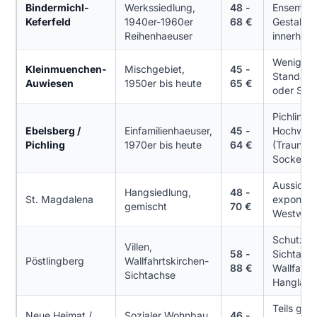
Bindermichl-
Werkssiedlung,
48 -
Ensemble,
Keferfeld
1940er-1960er
68 €
Gestaltun
Reihenhaeuser
innerhalb
Wenige A
Kleinmuenchen-
Mischgebiet,
45 -
Standard
Auwiesen
1950er bis heute
65 €
oder Sili
Pichling t
Ebelsberg /
Einfamilienhaeuser,
45 -
Hochwas
Pichling
1970er bis heute
64 €
(Traunmu
Sockel-S
Aussichts
Hangsiedlung,
48 -
St. Magdalena
exponiert,
gemischt
70 €
Westwind
Schutzzo
Villen,
58 -
Sichtachs
Pöstlingberg
Wallfahrtskirchen-
88 €
Wallfahrts
Sichtachse
Hanglage
Teils geb
Neue Heimat /
Sozialer Wohnbau,
46 -