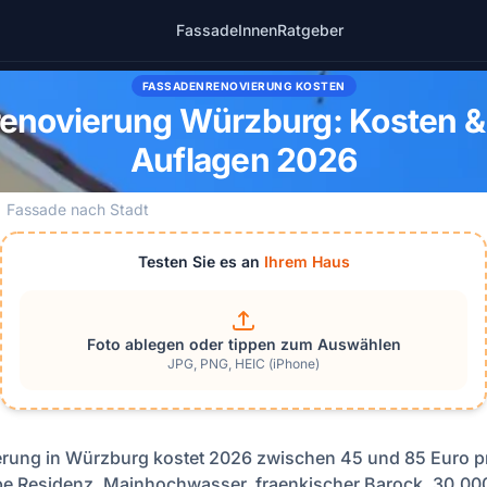
Fassade
Innen
Ratgeber
FASSADENRENOVIERUNG KOSTEN
enovierung Würzburg: Kosten &
Auflagen 2026
Fassade nach Stadt
Testen Sie es an
Ihrem Haus
Foto ablegen oder tippen zum Auswählen
JPG, PNG, HEIC (iPhone)
rung in Würzburg kostet 2026 zwischen 45 und 85 Euro p
 Residenz, Mainhochwasser, fraenkischer Barock, 30.00