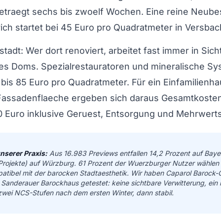
betraegt sechs bis zwoelf Wochen. Eine reine Neube
rich startet bei 45 Euro pro Quadratmeter in Versbac
stadt: Wer dort renoviert, arbeitet fast immer in Sic
es Doms. Spezialrestauratoren und mineralische Sy
 bis 85 Euro pro Quadratmeter. Für ein Einfamilienha
Fassadenflaeche ergeben sich daraus Gesamtkoste
0 Euro inklusive Geruest, Entsorgung und Mehrwerts
nserer Praxis:
Aus 16.983 Previews entfallen 14,2 Prozent auf Baye
Projekte) auf Würzburg. 61 Prozent der Wuerzburger Nutzer wählen
tibel mit der barocken Stadtaesthetik. Wir haben Caparol Barock-
Sanderauer Barockhaus getestet: keine sichtbare Verwitterung, ein l
ei NCS-Stufen nach dem ersten Winter, dann stabil.