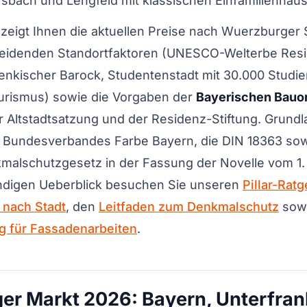
rsbach und Lengfeld mit klassischen Einfamilienhau
zeigt Ihnen die aktuellen Preise nach Wuerzburger St
heidenden Standortfaktoren (UNESCO-Welterbe Resi
enkischer Barock, Studentenstadt mit 30.000 Studi
rismus) sowie die Vorgaben der
Bayerischen Bauo
Altstadtsatzung und der Residenz-Stiftung. Grundl
 Bundesverbandes Farbe Bayern, die DIN 18363 sow
malschutzgesetz in der Fassung der Novelle vom 1.
endigen Ueberblick besuchen Sie unseren
Pillar-Rat
nach Stadt
, den
Leitfaden zum Denkmalschutz
sow
 für Fassadenarbeiten
.
r Markt 2026: Bayern, Unterfran