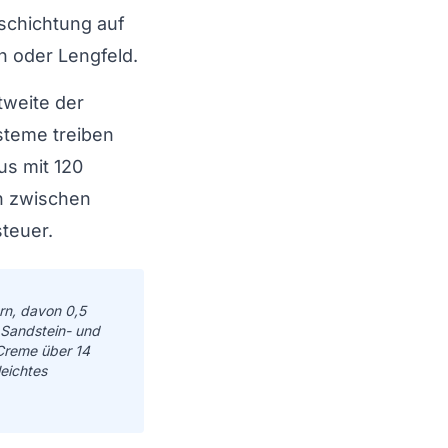
schichtung auf
h oder Lengfeld.
htweite der
steme treiben
us mit 120
n zwischen
teuer.
rn, davon 0,5
 Sandstein- und
Creme über 14
eichtes