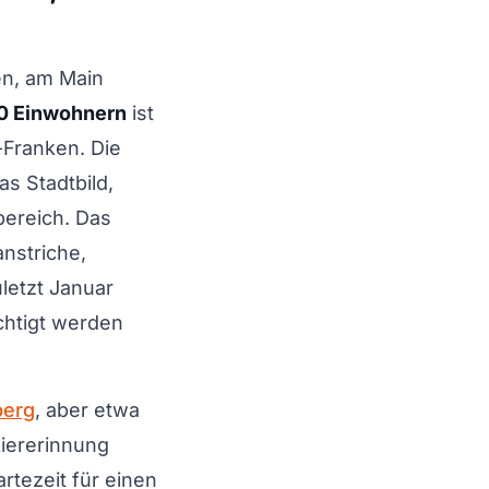
en, am Main
0 Einwohnern
ist
-Franken. Die
as Stadtbild,
bereich. Das
anstriche,
letzt Januar
chtigt werden
berg
, aber etwa
kiererinnung
rtezeit für einen