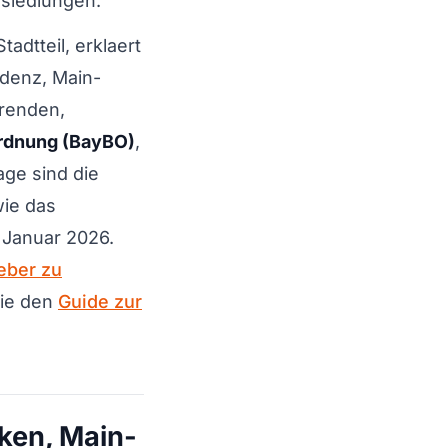
ssiedlungen.
adtteil, erklaert
denz, Main-
erenden,
rdnung (BayBO)
,
age sind die
ie das
 Januar 2026.
geber zu
ie den
Guide zur
ken, Main-