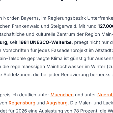
im Norden Bayerns, im Regierungsbezirk Unterfrank
schen Frankenwald und Steigerwald. Mit rund
127.00
rtschaftliche und kulturelle Zentrum der Region Main
urg
, seit
1981 UNESCO-Welterbe
, praegt nicht nur d
 Vorschriften für jedes Fassadenprojekt im Altstadt
ain-Talsohle gepraegte Klima ist günstig für Aussen
en die regelmaessigen Mainhochwasser im Winter (zu
e Soldelzonen, die bei jeder Renovierung beruecksi
preislich deutlich unter
Muenchen
und unter
Nuern
 von
Regensburg
und
Augsburg
. Die Maler- und Lac
et für 2026 eine Auslastung von 78 Prozent, die Wa