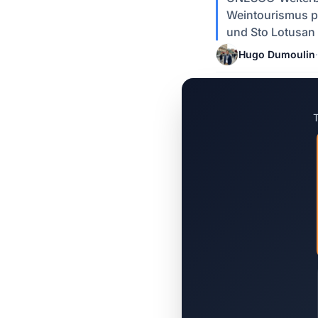
Weintourismus pr
und Sto Lotusan
Hugo Dumoulin
·
T