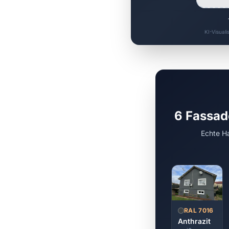
KI-Visuali
6 Fassad
Echte Ha
RAL 7016
Anthrazit