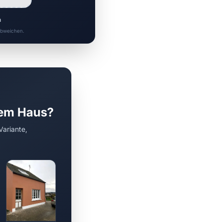
n
 abweichen.
rem Haus?
Variante,