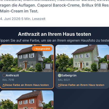
agen die Auflagen. Caparol Barock-Creme, Brillux 918 Re
 Main-Cream im Test.
4. Juni 2026
·
5 Min. Lesezeit
Anthrazit an Ihrem Haus testen
ippen Sie auf eine Farbe, um sie an Ihrem eigenen Hausfoto zu test
Ausgewählt
Anthrazit
Salbeigrün
RAL 7016
RAL 6021
Diese Farbe an Ihrem Haus testen
Diese Farbe an Ihrem Haus testen