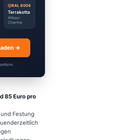
RAL 8004
Terrakotta
Altbau-
Charme
hladen →
konform.
d 85 Euro pro
 und Festung
uenderzeitlich
agen