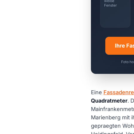
weiße
Fenster
Ihre Fa
Foto ho
Eine
Fassadenre
Quadratmeter
. 
Mainfrankenmetr
Marienberg mit 
gepraegten Wohn