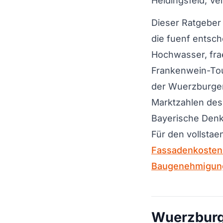
Heidingsfeld, Ve
Dieser Ratgeber 
die fuenf entsc
Hochwasser, fra
Frankenwein-Tou
der Wuerzburger 
Marktzahlen des
Bayerische Denk
Für den vollsta
Fassadenkosten 
Baugenehmigung
Wuerzburge