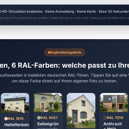
1 HD-Simulation kostenlos · Keine Anmeldung · Keine Karte · Etwa 30 Sekunde
sierung mit FacadeColorizer erstellt. Farben können je nach Licht, Untergrund und Bildschirm
Inspirationsgalerie
en, 6 RAL-Farben: welche passt zu Ih
usfassaden in beliebten deutschen RAL-Tönen. Tippen Sie auf eine 
um diese Farbe direkt auf Ihrem eigenen Foto zu testen.
RAL 7016
RAL 6021
RAL 1015
Anthrazit
Salbeigrün
Hellelfenbein
+ Holz
cremeweiße