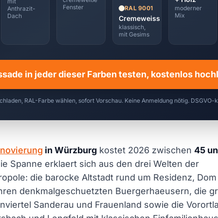
mit
Fenster
moderner
RAL 9001
Anthrazit-
Mix
Dach
Cremeweiss
klassisch,
mit Gesims
ssade in jeder dieser Farben testen, kostenlos hoc
chladen, RAL-Farbe wählen, sofort Vorschau. Keine Anmeldung nötig. DSGVO-
novierung
in Würzburg
kostet 2026 zwischen
45 un
Die Spanne erklaert sich aus den drei Welten der
opole: die barocke Altstadt rund um Residenz, Dom
ihren denkmalgeschuetzten Buergerhaeusern, die gr
viertel Sanderau und Frauenland sowie die Vorortl