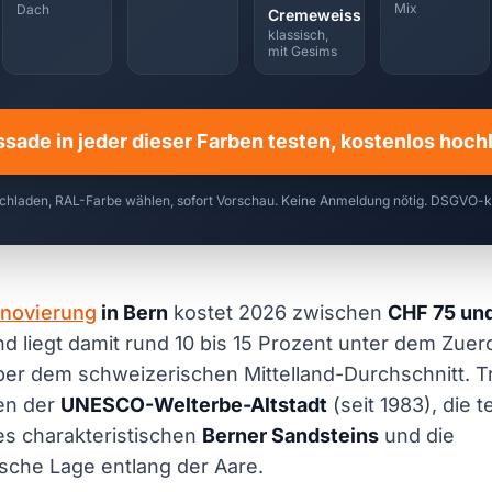
Mix
Dach
Cremeweiss
klassisch,
mit Gesims
ssade in jeder dieser Farben testen, kostenlos hoc
chladen, RAL-Farbe wählen, sofort Vorschau. Keine Anmeldung nötig. DSGVO-
novierung
in Bern
kostet 2026 zwischen
CHF 75 und
d liegt damit rund 10 bis 15 Prozent unter dem Zuer
er dem schweizerischen Mittelland-Durchschnitt. Tr
en der
UNESCO-Welterbe-Altstadt
(seit 1983), die t
es charakteristischen
Berner Sandsteins
und die
tische Lage entlang der Aare.