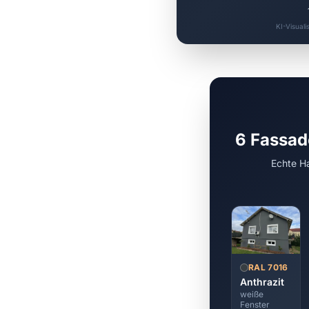
KI-Visuali
6 Fassad
Echte Ha
RAL 7016
Anthrazit
weiße
Fenster