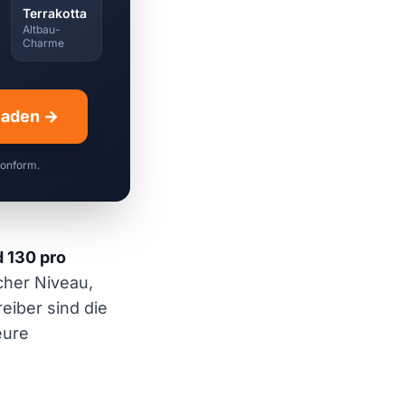
Terrakotta
Altbau-
Charme
hladen →
konform.
 130 pro
cher Niveau,
eiber sind die
eure