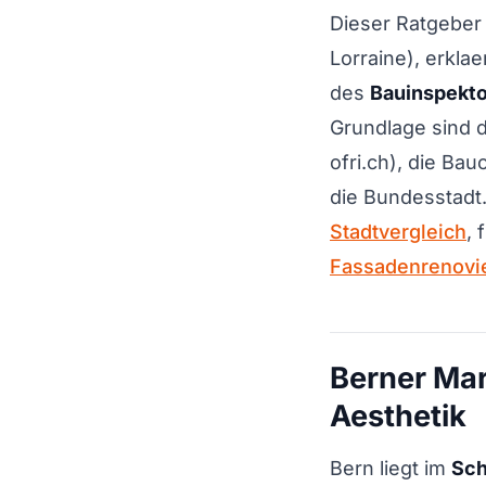
Dieser Ratgeber z
Lorraine), erkla
des
Bauinspekto
Grundlage sind d
ofri.ch), die B
die Bundesstadt.
Stadtvergleich
,
Fassadenrenovi
Berner Mar
Aesthetik
Bern liegt im
Sch