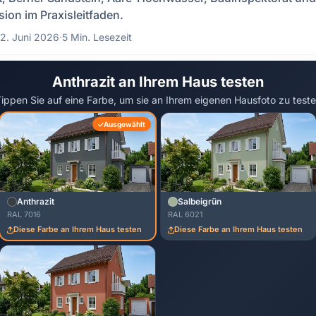
ion im Praxisleitfaden.
2. Juni 2026
·
5 Min. Lesezeit
Anthrazit an Ihrem Haus testen
ippen Sie auf eine Farbe, um sie an Ihrem eigenen Hausfoto zu test
Ausgewählt
Anthrazit
Salbeigrün
RAL 7016
RAL 6021
Diese Farbe an Ihrem Haus testen
Diese Farbe an Ihrem Haus testen