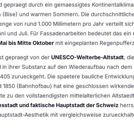
 gepraegt durch ein gemaessigtes Kontinentalklima 
n (Bise) und warmen Sommern. Die durchschnittlich
ge von rund 1.000 Millimetern pro Jahr verteilt sic
ni und Juli. Für Fassadenarbeiten bedeutet das ein r
Mai bis Mitte Oktober
mit eingeplanten Regenpufferz
ist gepraegt von der
UNESCO-Welterbe-Altstadt
, di
d in ihrer Substanz auf den Wiederaufbau nach dem
1405 zurueckgeht. Die spaetere bauliche Entwicklun
 1850 (Bahnhofbau) hat eine geschlossen wirkende
ute zu den vollstaendigsten mittelalterlichen Altstae
sstadt und faktische Hauptstadt der Schweiz
herrs
uptstadt-Aesthetik mit vergleichsweise zurueckhal