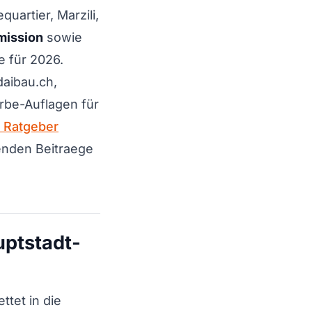
uartier, Marzili,
mission
sowie
e für 2026.
daibau.ch,
rbe-Auflagen für
 Ratgeber
enden Beitraege
uptstadt-
tet in die