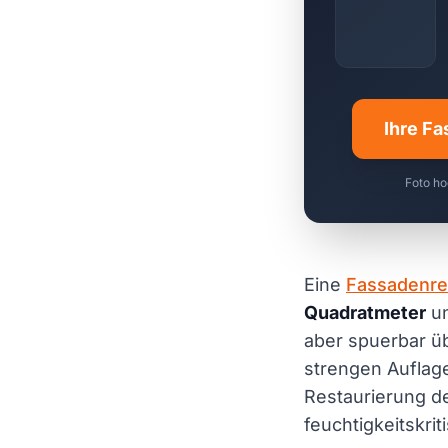
Ihre Fa
Foto ho
Eine
Fassadenre
Quadratmeter
un
aber spuerbar üb
strengen Auflag
Restaurierung d
feuchtigkeitskri