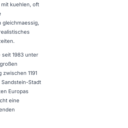
mit kuehlen, oft
e
h gleichmaessig,
ealistisches
eiten.
e seit 1983 unter
 großen
g zwischen 1191
 Sandstein-Stadt
dten Europas
cht eine
tenden