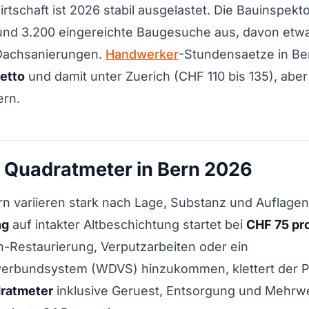
tschaft ist 2026 stabil ausgelastet. Die Bauinspektor
rund 3.200 eingereichte Baugesuche aus, davon etwa
Dachsanierungen.
Handwerker
-Stundensaetze in Ber
etto
und damit unter Zuerich (CHF 110 bis 135), aber
ern.
 Quadratmeter in Bern 2026
rn variieren stark nach Lage, Substanz und Auflagen
ng
auf intakter Altbeschichtung startet bei
CHF 75 pr
-Restaurierung, Verputzarbeiten oder ein
bundsystem (WDVS) hinzukommen, klettert der P
dratmeter
inklusive Geruest, Entsorgung und Mehrw