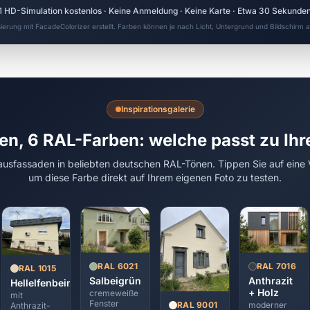
1 HD-Simulation kostenlos · Keine Anmeldung · Keine Karte · Etwa 30 Sekunde
sierung mit FacadeColorizer erstellt. Farben können je nach Licht, Untergrund und Bildschirm
Inspirationsgalerie
en, 6 RAL-Farben: welche passt zu Ih
usfassaden in beliebten deutschen RAL-Tönen. Tippen Sie auf eine 
um diese Farbe direkt auf Ihrem eigenen Foto zu testen.
RAL 7016
RAL 6021
RAL 1015
Anthrazit
Salbeigrün
Hellelfenbein
+ Holz
cremeweiße
mit
Fenster
moderner
RAL 9001
Anthrazit-