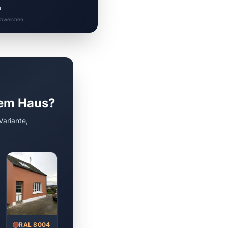
n
 abweichen.
rem Haus?
Variante,
RAL 8004