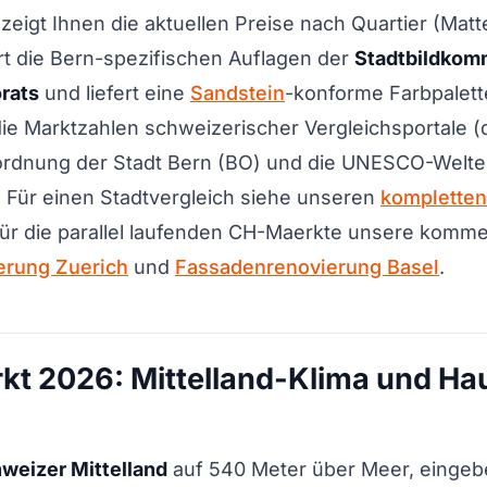
eigt Ihnen die aktuellen Preise nach Quartier (Matteq
ert die Bern-spezifischen Auflagen der
Stadtbildkom
rats
und liefert eine
Sandstein
-konforme Farbpalett
ie Marktzahlen schweizerischer Vergleichsportale (
auordnung der Stadt Bern (BO) und die UNESCO-Welte
 Für einen Stadtvergleich siehe unseren
kompletten
 für die parallel laufenden CH-Maerkte unsere komm
erung Zuerich
und
Fassadenrenovierung Basel
.
kt 2026: Mittelland-Klima und Ha
weizer Mittelland
auf 540 Meter über Meer, eingebet