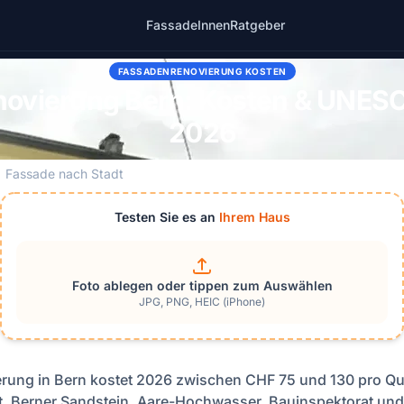
Fassade
Innen
Ratgeber
FASSADENRENOVIERUNG KOSTEN
novierung Bern: Kosten & UNES
2026
Fassade nach Stadt
Testen Sie es an
Ihrem Haus
Foto ablegen oder tippen zum Auswählen
JPG, PNG, HEIC (iPhone)
rung in Bern kostet 2026 zwischen CHF 75 und 130 pro Qu
, Berner Sandstein, Aare-Hochwasser, Bauinspektorat und