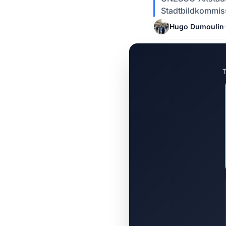
Stadtbildkommiss
Hugo Dumoulin
·
T