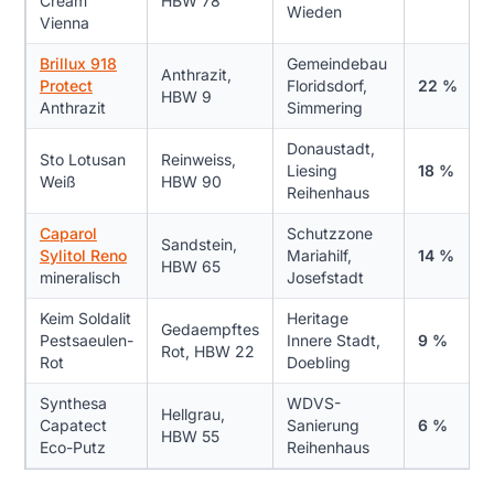
Cream
HBW 78
Wieden
Vienna
Brillux 918
Gemeindebau
Anthrazit,
Protect
Floridsdorf,
22 %
HBW 9
Anthrazit
Simmering
Donaustadt,
Sto Lotusan
Reinweiss,
Liesing
18 %
Weiß
HBW 90
Reihenhaus
Caparol
Schutzzone
Sandstein,
Sylitol Reno
Mariahilf,
14 %
HBW 65
mineralisch
Josefstadt
Keim Soldalit
Heritage
Gedaempftes
Pestsaeulen-
Innere Stadt,
9 %
Rot, HBW 22
Rot
Doebling
Synthesa
WDVS-
Hellgrau,
Capatect
Sanierung
6 %
HBW 55
Eco-Putz
Reihenhaus