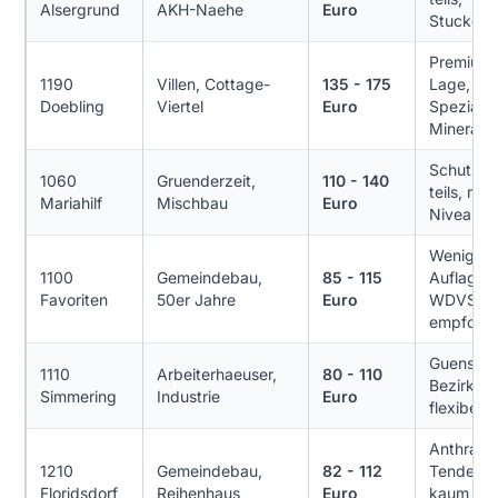
Alsergrund
AKH-Naehe
Euro
Stuckdeta
Premium
1190
Villen, Cottage-
135 - 175
Lage,
Doebling
Viertel
Euro
Spezial-
Mineralp
Schutzz
1060
Gruenderzeit,
110 - 140
teils, mitt
Mariahilf
Mischbau
Euro
Niveau
Wenige
1100
Gemeindebau,
85 - 115
Auflagen
Favoriten
50er Jahre
Euro
WDVS
empfohle
Guenstig
1110
Arbeiterhaeuser,
80 - 110
Bezirk,
Simmering
Industrie
Euro
flexibel
Anthrazit
1210
Gemeindebau,
82 - 112
Tendenz,
Floridsdorf
Reihenhaus
Euro
kaum