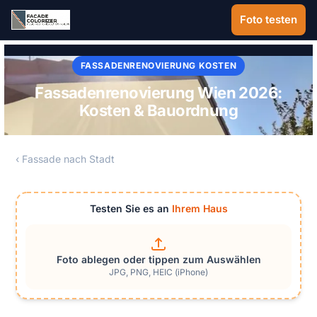
Zum Hauptinhalt springen
Foto testen
FASSADENRENOVIERUNG KOSTEN
Fassadenrenovierung Wien 2026:
Kosten & Bauordnung
‹ Fassade nach Stadt
Testen Sie es an
Ihrem Haus
Foto ablegen oder tippen zum Auswählen
JPG, PNG, HEIC (iPhone)