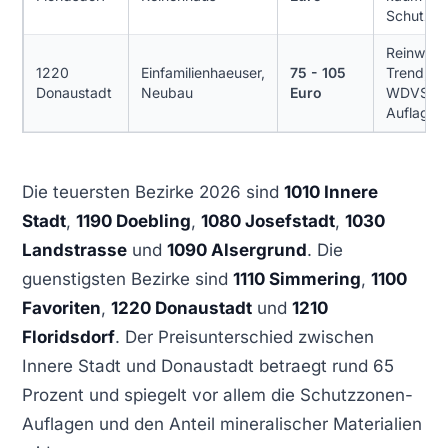
Schutzz
Reinweis
1220
Einfamilienhaeuser,
75 - 105
Trend,
Donaustadt
Neubau
Euro
WDVS, k
Auflagen
Die teuersten Bezirke 2026 sind
1010 Innere
Stadt
,
1190 Doebling
,
1080 Josefstadt
,
1030
Landstrasse
und
1090 Alsergrund
. Die
guenstigsten Bezirke sind
1110 Simmering
,
1100
Favoriten
,
1220 Donaustadt
und
1210
Floridsdorf
. Der Preisunterschied zwischen
Innere Stadt und Donaustadt betraegt rund 65
Prozent und spiegelt vor allem die Schutzzonen-
Auflagen und den Anteil mineralischer Materialien