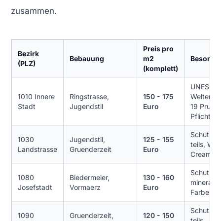
zusammen.
Preis pro
Bezirk
Bebauung
m2
Besonder
(PLZ)
(komplett)
UNESCO
1010 Innere
Ringstrasse,
150 - 175
Welterbe
Stadt
Jugendstil
Euro
19 Pruef
Pflicht
Schutzz
1030
Jugendstil,
125 - 155
teils, Wie
Landstrasse
Gruenderzeit
Euro
Cream be
Schutzzo
1080
Biedermeier,
130 - 160
mineralis
Josefstadt
Vormaerz
Euro
Farbe Pfl
Schutzz
1090
Gruenderzeit,
120 - 150
teils,