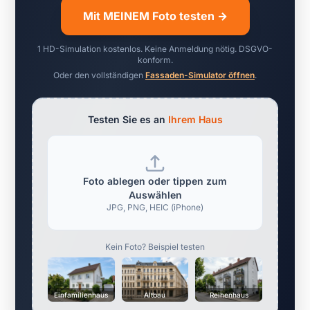
Mit MEINEM Foto testen →
1 HD-Simulation kostenlos. Keine Anmeldung nötig. DSGVO-
konform.
Oder den vollständigen
Fassaden-Simulator öffnen
.
Testen Sie es an
Ihrem Haus
Foto ablegen oder tippen zum
Auswählen
JPG, PNG, HEIC (iPhone)
Kein Foto? Beispiel testen
Einfamilienhaus
Altbau
Reihenhaus