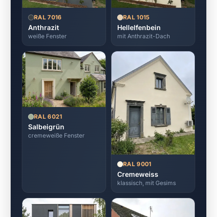
RAL 7016
RAL 1015
Anthrazit
Hellelfenbein
weiße Fenster
mit Anthrazit-Dach
RAL 6021
Salbeigrün
cremeweiße Fenster
RAL 9001
Cremeweiss
klassisch, mit Gesims