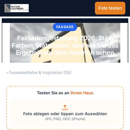
Zum Hauptinhalt springen
Foto testen
FASSADE
Fassadengestaltung 2026: Stile,
Farben, Materialien, und wie Sie das
Ergebnis vor dem Anstrich sehen
‹ Fassadenfarbe & Inspiration (DE)
Testen Sie es an
Ihrem Haus
Foto ablegen oder tippen zum Auswählen
JPG, PNG, HEIC (iPhone)