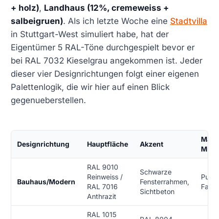
+ holz)
,
Landhaus (12%, cremeweiss +
salbeigruen)
. Als ich letzte Woche eine
Stadtvilla
in Stuttgart-West simuliert habe, hat der
Eigentümer 5 RAL-Töne durchgespielt bevor er
bei RAL 7032 Kieselgrau angekommen ist. Jeder
dieser vier Designrichtungen folgt einer eigenen
Palettenlogik, die wir hier auf einen Blick
gegenueberstellen.
Mater
Designrichtung
Hauptfläche
Akzent
Mix
RAL 9010
Schwarze
Reinweiss /
Putz 
Bauhaus/Modern
Fensterrahmen,
RAL 7016
Fase
Sichtbeton
Anthrazit
RAL 1015