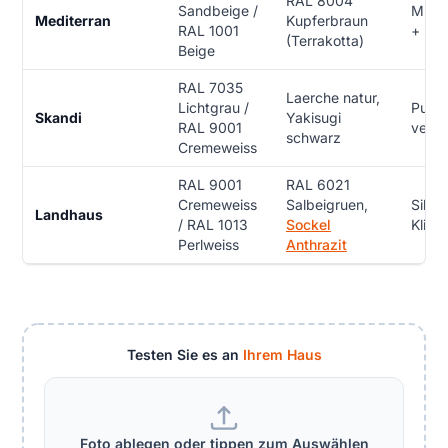
RAL 8004
Sandbeige /
Miner
Mediterran
Kupferbraun
RAL 1001
+ Nat
(Terrakotta)
Beige
RAL 7035
Laerche natur,
Lichtgrau /
Putz 
Skandi
Yakisugi
RAL 9001
vertik
schwarz
Cremeweiss
RAL 9001
RAL 6021
Cremeweiss
Salbeigruen,
Silik
Landhaus
/ RAL 1013
Sockel
Klink
Perlweiss
Anthrazit
Testen Sie es an
Ihrem Haus
Foto ablegen oder tippen zum Auswählen