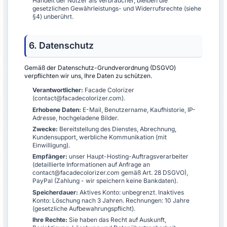
Handelt der Nutzer als Verbraucher, bleiben die
gesetzlichen Gewährleistungs- und Widerrufsrechte (siehe
§4) unberührt.
6. Datenschutz
Gemäß der Datenschutz-Grundverordnung (DSGVO)
verpflichten wir uns, Ihre Daten zu schützen.
Verantwortlicher:
Facade Colorizer
(contact@facadecolorizer.com).
Erhobene Daten:
E-Mail, Benutzername, Kaufhistorie, IP-
Adresse, hochgeladene Bilder.
Zwecke:
Bereitstellung des Dienstes, Abrechnung,
Kundensupport, werbliche Kommunikation (mit
Einwilligung).
Empfänger:
unser Haupt-Hosting-Auftragsverarbeiter
(detaillierte Informationen auf Anfrage an
contact@facadecolorizer.com gemäß Art. 28 DSGVO),
PayPal (Zahlung - wir speichern keine Bankdaten).
Speicherdauer:
Aktives Konto: unbegrenzt. Inaktives
Konto: Löschung nach 3 Jahren. Rechnungen: 10 Jahre
(gesetzliche Aufbewahrungspflicht).
Ihre Rechte:
Sie haben das Recht auf Auskunft,