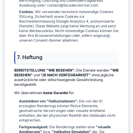
Berichtigung, Löschung und Datenübertragbarkeit.
Ausübung unter: contact@facadecolorizer.com.
Cookies:
Wir verwenden technisch notwendige Cookies
(Sitzung, Sicherheit) sowie Cookies zur
Reichweitenmessung (Google Analytics 4, anonymisierte
Statistik). Diese Website zeigt keine Werbung an und setzt
keine Werbecookies. Nicht notwendige Cookies können Sie
über Ihre Browsereinstellungen oder, sofern angezeigt,
unseren Consent-Banner ablehnen.
7. Haftung
BEREITSTELLUNG "WIE BESEHEN":
Die Dienste werden
"WIE
BESEHEN"
und
"JE NACH VERFÜGBARKEIT"
ohne jegliche
ausdrückliche oder stillschweigende Gewährleistung
bereitgestellt.
Wir übernehmen
keine Garantie
für:
Ausbleiben von "Halluzinationen":
Die von der KI
erzeugten Renderings können fiktive Elemente,
geometrische Verzerrungen oder visuelle Artefakte
enthalten, die der physischen Realität des Gebäudes nicht
entsprechen.
Farbgenauigkeit:
Die Renderings stellen eine
"visuelle
Annäherung"
bzw.
"indikative Simulation"
dar. Sie