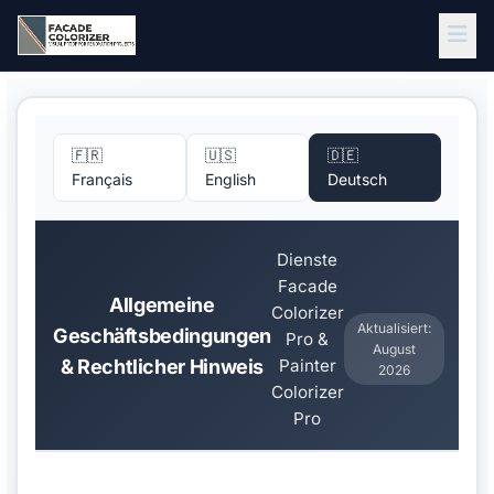
Zum Hauptinhalt springen
🇫🇷
🇺🇸
🇩🇪
Français
English
Deutsch
Dienste
Facade
Allgemeine
Colorizer
Aktualisiert:
Geschäftsbedingungen
Pro &
August
& Rechtlicher Hinweis
Painter
2026
Colorizer
Pro