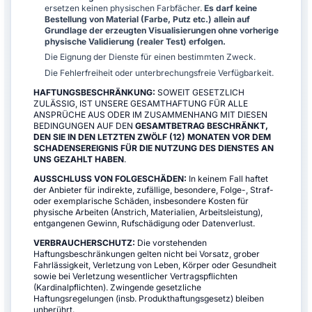
ersetzen keinen physischen Farbfächer.
Es darf keine
Bestellung von Material (Farbe, Putz etc.) allein auf
Grundlage der erzeugten Visualisierungen ohne vorherige
physische Validierung (realer Test) erfolgen.
Die Eignung der Dienste für einen bestimmten Zweck.
Die Fehlerfreiheit oder unterbrechungsfreie Verfügbarkeit.
HAFTUNGSBESCHRÄNKUNG:
SOWEIT GESETZLICH
ZULÄSSIG, IST UNSERE GESAMTHAFTUNG FÜR ALLE
ANSPRÜCHE AUS ODER IM ZUSAMMENHANG MIT DIESEN
BEDINGUNGEN AUF DEN
GESAMTBETRAG BESCHRÄNKT,
DEN SIE IN DEN LETZTEN ZWÖLF (12) MONATEN VOR DEM
SCHADENSEREIGNIS FÜR DIE NUTZUNG DES DIENSTES AN
UNS GEZAHLT HABEN
.
AUSSCHLUSS VON FOLGESCHÄDEN:
In keinem Fall haftet
der Anbieter für indirekte, zufällige, besondere, Folge-, Straf-
oder exemplarische Schäden, insbesondere Kosten für
physische Arbeiten (Anstrich, Materialien, Arbeitsleistung),
entgangenen Gewinn, Rufschädigung oder Datenverlust.
VERBRAUCHERSCHUTZ:
Die vorstehenden
Haftungsbeschränkungen gelten nicht bei Vorsatz, grober
Fahrlässigkeit, Verletzung von Leben, Körper oder Gesundheit
sowie bei Verletzung wesentlicher Vertragspflichten
(Kardinalpflichten). Zwingende gesetzliche
Haftungsregelungen (insb. Produkthaftungsgesetz) bleiben
unberührt.