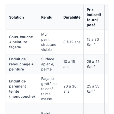
Prix
indicatif
Us
Solution
Rendu
Durabilité
fourni
con
posé
Mur
Mur
Sous-couche
peint,
15 à 30
clôt
+ peinture
8 à 12 ans
structure
€/m²
gar
façade
visible
abri
Enduit de
Surface
Faç
10 à 15
25 à 45
rebouchage +
aplanie,
hab
ans
€/m²
peinture
peinte
ext
Façade
Enduit de
Faç
gratté ou
parement
20 à 30
25 à 55
neu
taloché,
teinté
ans
€/m²
mai
teinté
(monocouche)
com
masse
Mas
Relief
un