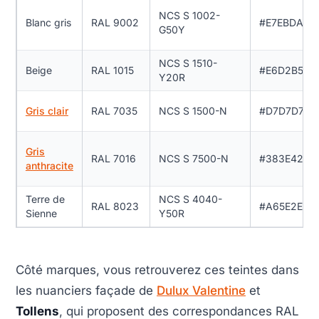
NCS S 1002-
Blanc gris
RAL 9002
#E7EBDA
G50Y
NCS S 1510-
Beige
RAL 1015
#E6D2B5
Y20R
Gris clair
RAL 7035
NCS S 1500-N
#D7D7D7
Gris
RAL 7016
NCS S 7500-N
#383E42
anthracite
Terre de
NCS S 4040-
RAL 8023
#A65E2E
Sienne
Y50R
Côté marques, vous retrouverez ces teintes dans
les nuanciers façade de
Dulux Valentine
et
Tollens
, qui proposent des correspondances RAL