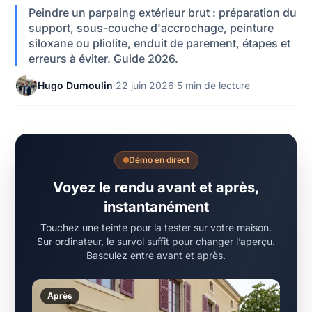
Peindre un parpaing extérieur brut : préparation du
support, sous-couche d'accrochage, peinture
siloxane ou pliolite, enduit de parement, étapes et
erreurs à éviter. Guide 2026.
Hugo Dumoulin
·
22 juin 2026
·
5 min de lecture
Démo en direct
Voyez le rendu avant et après,
instantanément
Touchez une teinte pour la tester sur votre maison.
Sur ordinateur, le survol suffit pour changer l’aperçu.
Basculez entre avant et après.
Après