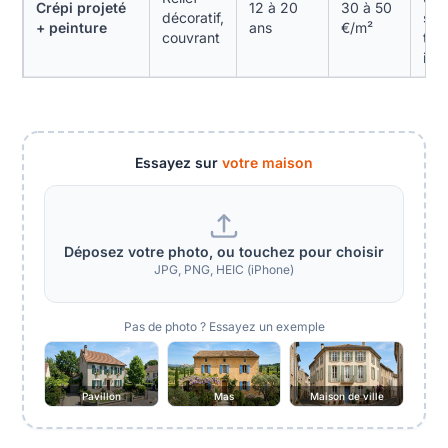
Crépi projeté
12 à 20
30 à 50
décoratif,
sup
+ peinture
ans
€/m²
couvrant
très
irré
Essayez sur
votre maison
Déposez votre photo, ou touchez pour choisir
JPG, PNG, HEIC (iPhone)
Pas de photo ? Essayez un exemple
Pavillon
Mas
Maison de ville