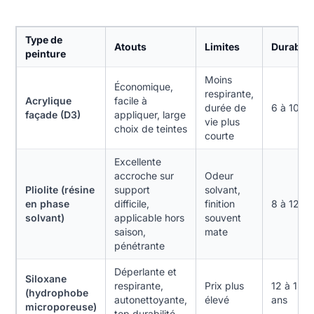
Type de
Atouts
Limites
Durabilit
peinture
Moins
Économique,
respirante,
Acrylique
facile à
durée de
6 à 10 an
façade (D3)
appliquer, large
vie plus
choix de teintes
courte
Excellente
accroche sur
Odeur
Pliolite (résine
support
solvant,
en phase
difficile,
finition
8 à 12 an
solvant)
applicable hors
souvent
saison,
mate
pénétrante
Déperlante et
Siloxane
respirante,
Prix plus
12 à 15
(hydrophobe
autonettoyante,
élevé
ans
microporeuse)
top durabilité