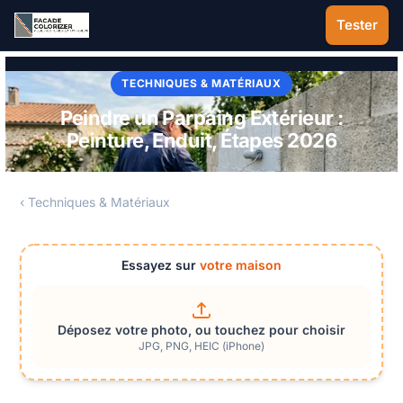
Aller au contenu principal
Tester
TECHNIQUES & MATÉRIAUX
Peindre un Parpaing Extérieur :
Peinture, Enduit, Étapes 2026
‹ Techniques & Matériaux
Essayez sur
votre maison
Déposez votre photo, ou touchez pour choisir
JPG, PNG, HEIC (iPhone)