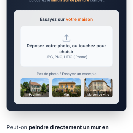
Ou ouvrez le
simulateur de peinture
complet.
Essayez sur
votre maison
Déposez votre photo, ou touchez pour
choisir
JPG, PNG, HEIC (iPhone)
Pas de photo ? Essayez un exemple
Pavillon
Mas
Maison de ville
Peut-on
peindre directement un mur en