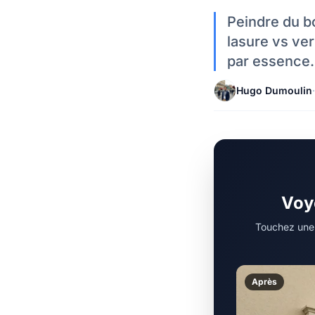
Peindre du bo
lasure vs ve
par essence.
Hugo Dumoulin
·
Voye
Touchez une t
Après