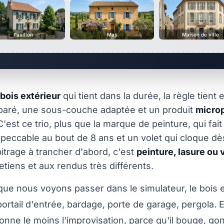
Pavillon
Mas
Maison de ville
bois extérieur
qui tient dans la durée, la règle tient
éparé, une sous-couche adaptée et un produit
micro
 C'est ce trio, plus que la marque de peinture, qui fait
mpeccable au bout de 8 ans et un volet qui cloque d
bitrage à trancher d'abord, c'est
peinture, lasure ou 
etiens et aux rendus très différents.
que nous voyons passer dans le simulateur, le bois e
portail d'entrée, bardage, porte de garage, pergola. E
nne le moins l'improvisation, parce qu'il bouge, gonf