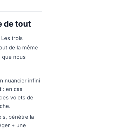
e de tout
 Les trois
 tout de la même
se que nous
n nuancier infini
 : en cas
 des volets de
nche.
ois, pénètre la
léger + une