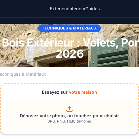
Extérieur
Intérieur
Guides
TECHNIQUES & MATÉRIAUX
Bois Extérieur : Volets, Por
2026
echniques & Matériaux
Essayez sur
votre maison
Déposez votre photo, ou touchez pour choisir
JPG, PNG, HEIC (iPhone)