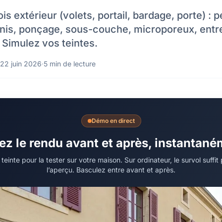
is extérieur (volets, portail, bardage, porte) : 
rnis, ponçage, sous-couche, microporeux, entre
 Simulez vos teintes.
22 juin 2026
·
5 min de lecture
Démo en direct
z le rendu avant et après, instantan
einte pour la tester sur votre maison. Sur ordinateur, le survol suffi
l’aperçu. Basculez entre avant et après.