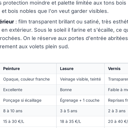
 protection moindre et palette limitée aux tons bois e
et bois nobles que l'on veut garder visibles.
érieur
: film transparent brillant ou satiné, très esthé
en extérieur. Sous le soleil il farine et s'écaille, ce
rochées. On le réserve aux portes d'entrée abritée
arement aux volets plein sud.
Peinture
Lasure
Vernis
Opaque, couleur franche
Veinage visible, teinté
Transparent
Excellente
Bonne
Faible à 
Ponçage si écaillage
Égrenage + 1 couche
Reprises f
8 à 10 ans
3 à 5 ans
2 à 3 ans
15 à 30 €/L
18 à 35 €/L
20 à 40 €