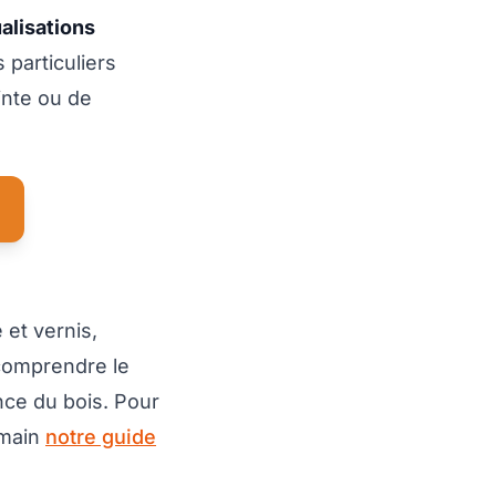
alisations
s particuliers
inte ou de
 et vernis,
comprendre le
nce du bois. Pour
 main
notre guide