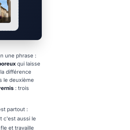
 en une phrase :
poreux
qui laisse
 la différence
ès le deuxième
vernis
: trois
st partout :
t c'est aussi le
le et travaille