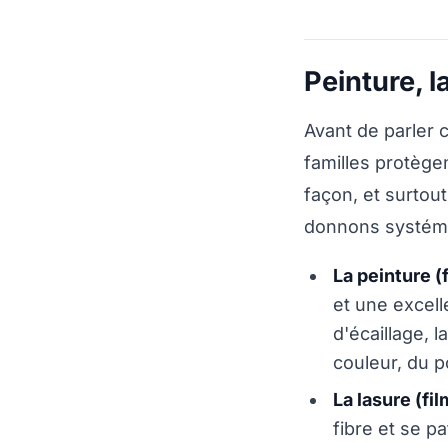
Peinture, l
Avant de parler c
familles protègen
façon, et surtout
donnons systém
La peinture (
et une excell
d'écaillage, 
couleur, du p
La lasure (fi
fibre et se pa