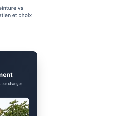
peinture vs
tien et choix
ément
t pour changer