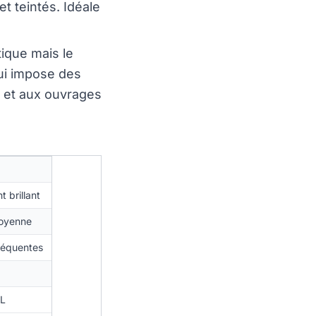
t teintés. Idéale
tique mais le
 qui impose des
s et aux ouvrages
 brillant
moyenne
réquentes
/L