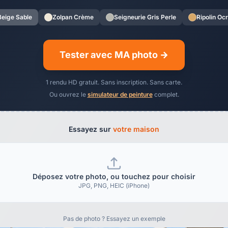
Beige Sable
Zolpan Crème
Seigneurie Gris Perle
Ripolin Oc
Tester avec MA photo →
1 rendu HD gratuit. Sans inscription. Sans carte.
Ou ouvrez le
simulateur de peinture
complet.
Essayez sur
votre maison
Déposez votre photo, ou touchez pour choisir
JPG, PNG, HEIC (iPhone)
Pas de photo ? Essayez un exemple