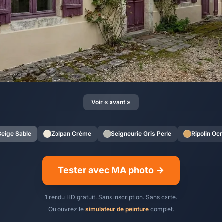
Voir « avant »
Beige Sable
Zolpan Crème
Seigneurie Gris Perle
Ripolin Oc
Tester avec MA photo →
1 rendu HD gratuit. Sans inscription. Sans carte.
Ou ouvrez le
simulateur de peinture
complet.