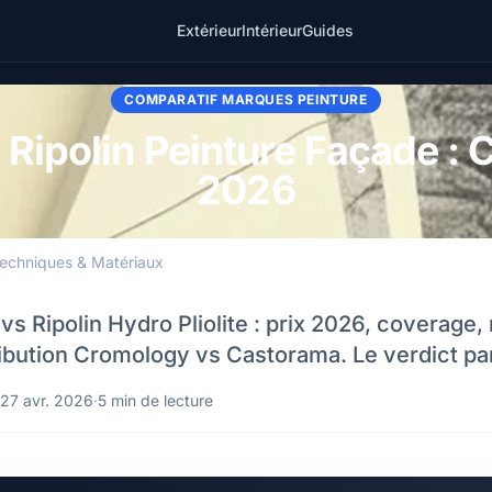
Extérieur
Intérieur
Guides
COMPARATIF MARQUES PEINTURE
 Ripolin Peinture Façade :
2026
echniques & Matériaux
vs Ripolin Hydro Pliolite : prix 2026, coverage
ribution Cromology vs Castorama. Le verdict par
27 avr. 2026
·
5 min de lecture