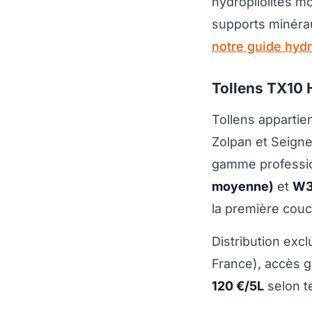
hydropliolites 
supports minérau
notre guide hydr
Tollens TX10 H
Tollens appartie
Zolpan et Seign
gamme profession
moyenne)
et
W3 
la première couc
Distribution exc
France), accès g
120 €/5L
selon t