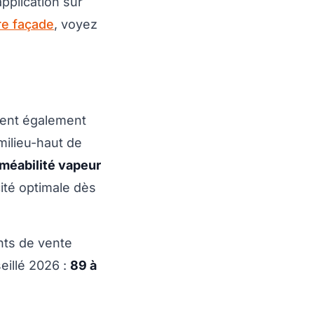
plication sur
re façade
, voyez
tient également
milieu-haut de
méabilité vapeur
ité optimale dès
nts de vente
eillé 2026 :
89 à