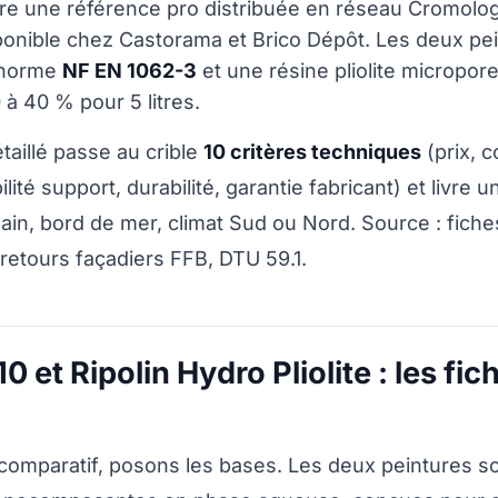
ntre une référence pro distribuée en réseau Cromol
ponible chez Castorama et Brico Dépôt. Les deux pe
 norme
NF EN 1062-3
et une résine pliolite micropore
0 à 40 % pour 5 litres.
taillé passe au crible
10 critères techniques
(prix, 
ité support, durabilité, garantie fabricant) et livre u
rbain, bord de mer, climat Sud ou Nord. Source : fich
 retours façadiers FFB, DTU 59.1.
0 et Ripolin Hydro Pliolite : les fic
 comparatif, posons les bases. Les deux peintures s