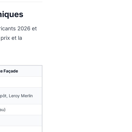
hniques
ricants 2026 et
rix et la
ite Façade
pôt, Leroy Merlin
au)