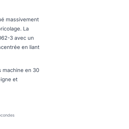
ibué massivement
ricolage. La
062-3 avec un
centrée en liant
s machine en 30
igne et
secondes