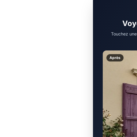
Voye
Touchez une t
Après