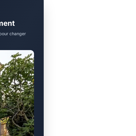
ément
t pour changer