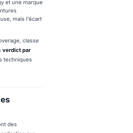
ogy et une marque
intures
use, mais l'écart
coverage, classe
n
verdict par
es techniques
hes
ont des