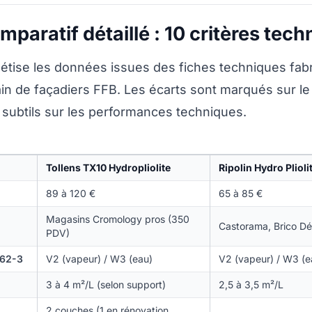
paratif détaillé : 10 critères tec
étise les données issues des fiches techniques fab
in de façadiers FFB. Les écarts sont marqués sur le p
s subtils sur les performances techniques.
Tollens TX10 Hydropliolite
Ripolin Hydro Pliol
89 à 120 €
65 à 85 €
Magasins Cromology pros (350
Castorama, Brico Dé
PDV)
062-3
V2 (vapeur) / W3 (eau)
V2 (vapeur) / W3 (e
3 à 4 m²/L (selon support)
2,5 à 3,5 m²/L
2 couches (1 en rénovation