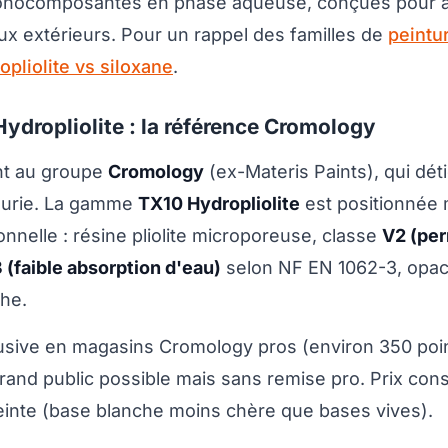
monocomposantes en phase aqueuse, conçues pour ap
x extérieurs. Pour un rappel des familles de
peintu
opliolite vs siloxane
.
ydropliolite : la référence Cromology
nt au groupe
Cromology
(ex-Materis Paints), qui dé
eurie. La gamme
TX10 Hydropliolite
est positionnée 
nelle : résine pliolite microporeuse, classe
V2 (per
(faible absorption d'eau)
selon NF EN 1062-3, opac
he.
lusive en magasins Cromology pros (environ 350 poi
rand public possible mais sans remise pro. Prix cons
einte (base blanche moins chère que bases vives).