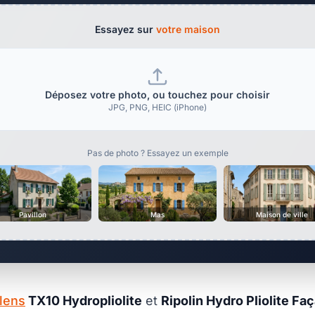
Essayez sur
votre maison
Déposez votre photo, ou touchez pour choisir
JPG, PNG, HEIC (iPhone)
Pas de photo ? Essayez un exemple
Pavillon
Mas
Maison de ville
lens
TX10 Hydropliolite
et
Ripolin Hydro Pliolite Fa