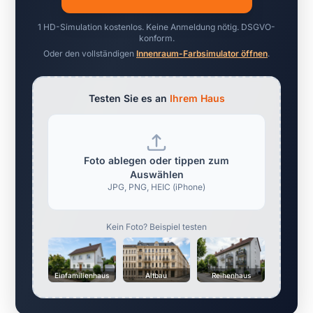
1 HD-Simulation kostenlos. Keine Anmeldung nötig. DSGVO-
konform.
Oder den vollständigen
Innenraum-Farbsimulator öffnen
.
Testen Sie es an
Ihrem Haus
Foto ablegen oder tippen zum
Auswählen
JPG, PNG, HEIC (iPhone)
Kein Foto? Beispiel testen
Einfamilienhaus
Altbau
Reihenhaus