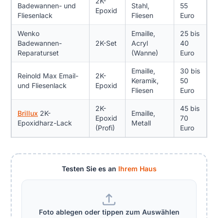
2K-
Badewannen- und
Stahl,
55
Epoxid
Fliesenlack
Fliesen
Euro
Wenko
Emaille,
25 bis
Badewannen-
2K-Set
Acryl
40
Reparaturset
(Wanne)
Euro
Emaille,
30 bis
Reinold Max Email-
2K-
Keramik,
50
und Fliesenlack
Epoxid
Fliesen
Euro
2K-
45 bis
Brillux
2K-
Emaille,
Epoxid
70
Epoxidharz-Lack
Metall
(Profi)
Euro
Testen Sie es an
Ihrem Haus
Foto ablegen oder tippen zum Auswählen