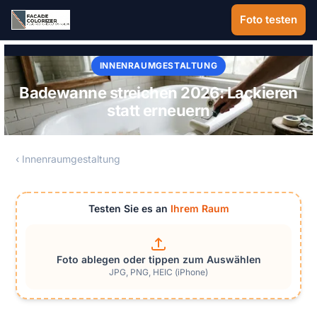
Zum Hauptinhalt springen
Foto testen
INNENRAUMGESTALTUNG
Badewanne streichen 2026: Lackieren
statt erneuern
‹ Innenraumgestaltung
Testen Sie es an
Ihrem Raum
Foto ablegen oder tippen zum Auswählen
JPG, PNG, HEIC (iPhone)