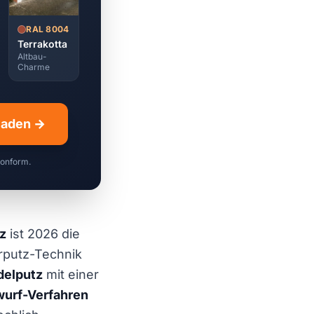
RAL 8004
Terrakotta
Altbau-
Charme
hladen →
konform.
z
ist 2026 die
erputz-Technik
delputz
mit einer
wurf-Verfahren