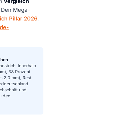
en
Vergleich
Q. Den Mega-
ch Pillar 2026
,
ade-
chen
nstrich. Innerhalb
mm), 38 Prozent
is 2,0 mm), Rest
Sueddeutschland
chschnitt und
u den