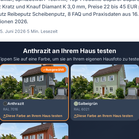
z Kratz und Knauf Diamant K 3,0 mm, Preise 22 bis 45 EUR p
utz Reibeputz Scheibenputz, 8 FAQ und Praxisdaten aus 1
ionen 2026.
5. Juni 2026
·
5 Min. Lesezeit
Anthrazit an Ihrem Haus testen
ippen Sie auf eine Farbe, um sie an Ihrem eigenen Hausfoto zu test
Ausgewählt
Anthrazit
Salbeigrün
RAL 7016
RAL 6021
Diese Farbe an Ihrem Haus testen
Diese Farbe an Ihrem Haus testen