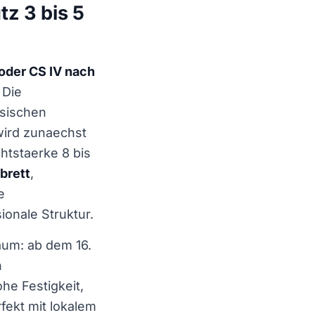
tz 3 bis 5
 oder CS IV nach
. Die
ssischen
wird zunaechst
htstaerke 8 bis
brett
,
e
onale Struktur.
aum: ab dem 16.
n
he Festigkeit,
fekt mit lokalem