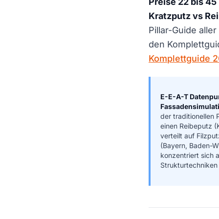
Preise 22 bis 45
Kratzputz vs Re
Pillar-Guide alle
den Komplettgui
Komplettguide 
E-E-A-T Datenpu
Fassadensimulat
der traditionellen
einen Reibeputz (
verteilt auf Filzp
(Bayern, Baden-Wu
konzentriert sich
Strukturtechniken