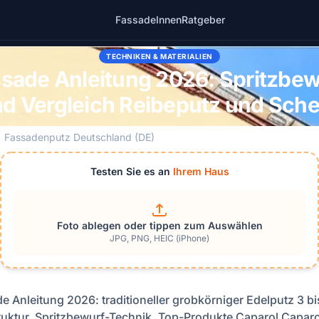
Fassade
Innen
Ratgeber
TECHNIKEN & MATERIALIEN
sade Anleitung 2026: Spritzbew
nd Vergleich Reibeputz und Sch
Fassadenputz Deutschland (DE)
Testen Sie es an
Ihrem Haus
Foto ablegen oder tippen zum Auswählen
JPG, PNG, HEIC (iPhone)
e Anleitung 2026: traditioneller grobkörniger Edelputz 3 b
ruktur, Spritzbewurf-Technik, Top-Produkte Caparol Caparo