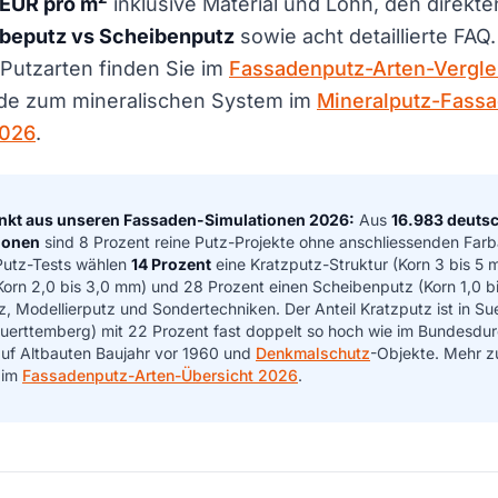
 EUR pro m
inklusive Material und Lohn, den direkt
ibeputz vs Scheibenputz
sowie acht detaillierte FA
r Putzarten finden Sie im
Fassadenputz-Arten-Verglei
de zum mineralischen System im
Mineralputz-Fass
2026
.
nkt aus unseren Fassaden-Simulationen 2026:
Aus
16.983 deuts
ionen
sind 8 Prozent reine Putz-Projekte ohne anschliessenden Farba
 Putz-Tests wählen
14 Prozent
eine Kratzputz-Struktur (Korn 3 bis 5 
Korn 2,0 bis 3,0 mm) und 28 Prozent einen Scheibenputz (Korn 1,0 b
utz, Modellierputz und Sondertechniken. Der Anteil Kratzputz ist in 
erttemberg) mit 22 Prozent fast doppelt so hoch wie im Bundesdur
 auf Altbauten Baujahr vor 1960 und
Denkmalschutz
-Objekte. Mehr z
 im
Fassadenputz-Arten-Übersicht 2026
.