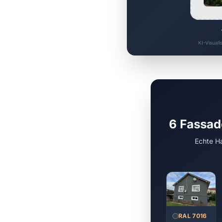
KI-Visuali
6 Fassad
Echte Ha
RAL 7016