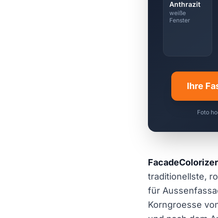
Anthrazit
weiße
Fenster
Ihre Fa
Foto ho
FacadeColorizer 
traditionellste,
für Aussenfassa
Korngroesse vo