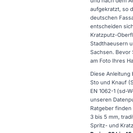
und nach dem An
aufgekratzt, so 
deutschen Fassa
entscheiden sic
Kratzputz-Oberf
Stadthaeusern u
Sachsen. Bevor S
am Foto Ihres H
Diese Anleitung 
Sto und Knauf (
EN 1062-1 (sd-We
unseren Datenpu
Ratgeber finden 
3 bis 5 mm, tradi
Spritz- und Krat