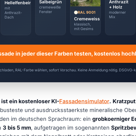
Anthrazit
Salbeigrün
Hellelfenbein
+ Holz
cremeweiße
mit
Fenster
moderner
RAL 9001
Anthrazit-
Mix
Dach
Cremeweiss
klassisch,
mit Gesims
ssade in jeder dieser Farben testen, kostenlos hoc
chladen, RAL-Farbe wählen, sofort Vorschau. Keine Anmeldung nötig. DSGVO-
ist ein kostenloser KI-
Fassadensimulator
.
Kratzput
 robusteste und ausdrucksstaerkste mineralische Ob
den im deutschen Sprachraum: ein
grobkoerniger E
n
3 bis 5 mm
, aufgetragen im sogenannten
Spritzbe