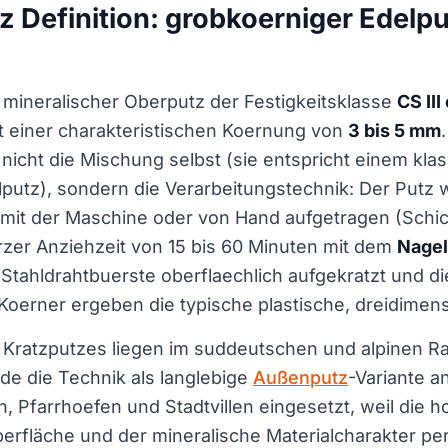
z Definition: grobkoerniger Edelpu
n mineralischer Oberputz der Festigkeitsklasse
CS III
t einer charakteristischen Koernung von
3 bis 5 mm
 nicht die Mischung selbst (sie entspricht einem kla
putz), sondern die Verarbeitungstechnik: Der Putz 
mit der Maschine oder von Hand aufgetragen (Schic
rzer Anziehzeit von 15 bis 60 Minuten mit dem
Nagel
Stahldrahtbuerste oberflaechlich aufgekratzt und di
erner ergeben die typische plastische, dreidimensi
 Kratzputzes liegen im suddeutschen und alpinen R
de die Technik als langlebige
Außenputz
-Variante a
 Pfarrhoefen und Stadtvillen eingesetzt, weil die ho
berfläche und der mineralische Materialcharakter per