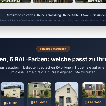
Einfamilienhaus
Altbau
Reihenhaus
1 HD-Simulation kostenlos · Keine Anmeldung · Keine Karte · Etwa 30 Sekunde
sierung mit FacadeColorizer erstellt. Farben können je nach Licht, Untergrund und Bildschirm
Inspirationsgalerie
en, 6 RAL-Farben: welche passt zu Ih
usfassaden in beliebten deutschen RAL-Tönen. Tippen Sie auf eine 
um diese Farbe direkt auf Ihrem eigenen Foto zu testen.
RAL 7016
RAL 6021
RAL 1015