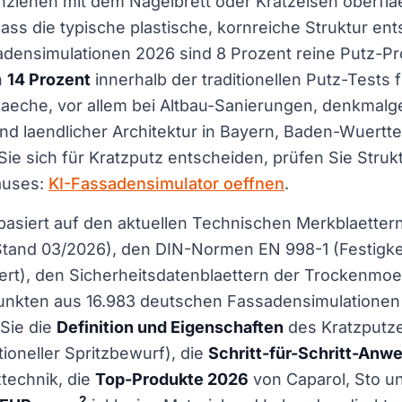
ziehen mit dem Nagelbrett oder Kratzeisen oberfla
dass die typische plastische, kornreiche Struktur ent
densimulationen 2026 sind 8 Prozent reine Putz-Pr
h
14 Prozent
innerhalb der traditionellen Putz-Tests f
laeche, vor allem bei Altbau-Sanierungen, denkmal
nd laendlicher Architektur in Bayern, Baden-Wuert
ie sich für Kratzputz entscheiden, prüfen Sie Struk
auses:
KI-Fassadensimulator oeffnen
.
basiert auf den aktuellen Technischen Merkblaette
Stand 03/2026), den DIN-Normen EN 998-1 (Festigke
rt), den Sicherheitsdatenblaettern der Trockenmoer
nkten aus 16.983 deutschen Fassadensimulationen
Sie die
Definition und Eigenschaften
des Kratzputze
tioneller Spritzbewurf), die
Schritt-für-Schritt-Anw
ztechnik, die
Top-Produkte 2026
von Caparol, Sto un
2