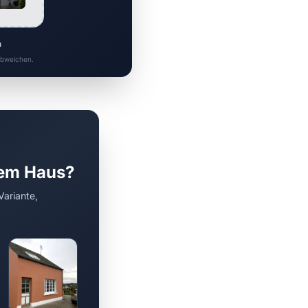
n
 abweichen.
rem Haus?
Variante,