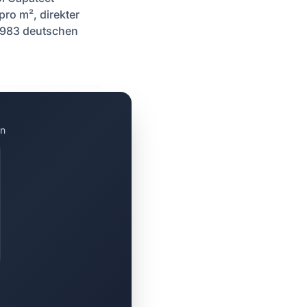
ro m², direkter
6.983 deutschen
en