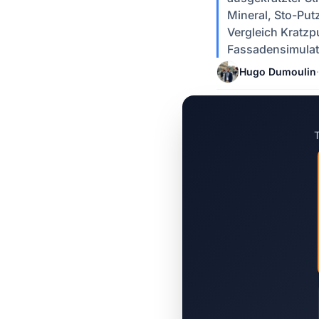
Mineral, Sto-Put
Vergleich Kratzp
Fassadensimulat
Hugo Dumoulin
·
T