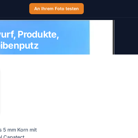
An Ihrem Foto testen
urf, Produkte,
eibenputz
is 5 mm Korn mit
l Capatect