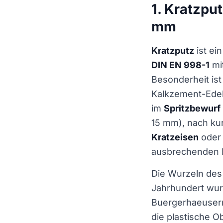
1. Kratzput
mm
Kratzputz
ist ei
DIN EN 998-1
mi
Besonderheit ist
Kalkzement-Edel
im
Spritzbewurf
15 mm), nach ku
Kratzeisen
oder 
ausbrechenden Ko
Die Wurzeln des
Jahrhundert wur
Buergerhaeusern,
die plastische O