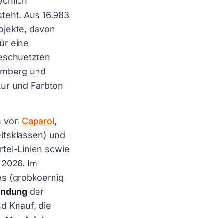
echlich
steht. Aus 16.983
ojekte, davon
ür eine
geschuetzten
temberg und
tur und Farbton
rn von
Caparol
,
itsklassen) und
tel-Linien sowie
 2026. Im
s (grobkoernig
endung
der
d Knauf, die