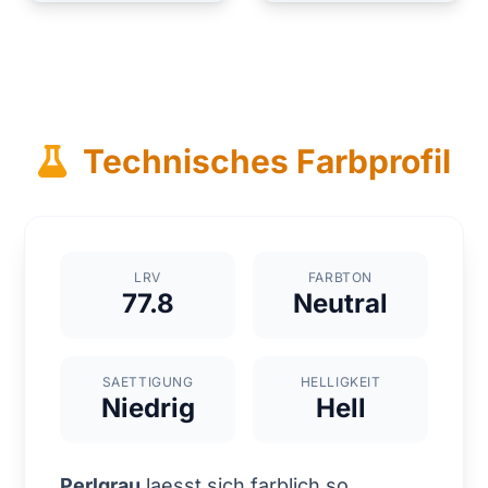
Technisches Farbprofil
LRV
FARBTON
77.8
Neutral
SAETTIGUNG
HELLIGKEIT
Niedrig
Hell
Perlgrau
laesst sich farblich so