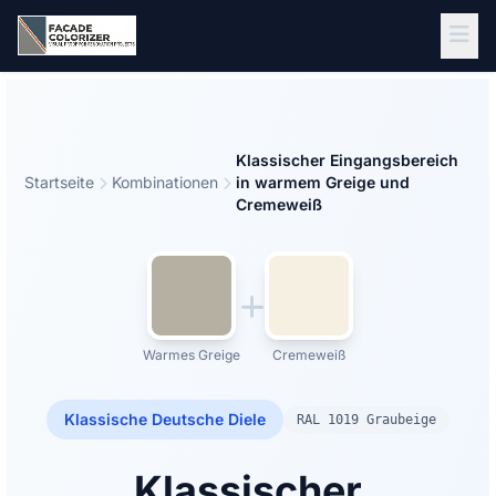
Zum Hauptinhalt springen
Klassischer Eingangsbereich
Startseite
Kombinationen
in warmem Greige und
Cremeweiß
Warmes Greige
Cremeweiß
Klassische Deutsche Diele
RAL 1019 Graubeige
Klassischer