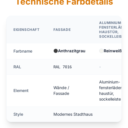
Technische Farbdetails
ALUMINIUM-
FENSTERLÄDEN
EIGENSCHAFT
FASSADE
HAUSTÜR,
SOCKELLEISTE
Anthrazitgrau
Reinweiß
Farbname
RAL
-
RAL 7016
Aluminium-
Wände /
fensterläden,
Element
Fassade
haustür,
sockelleiste
Style
Modernes Stadthaus