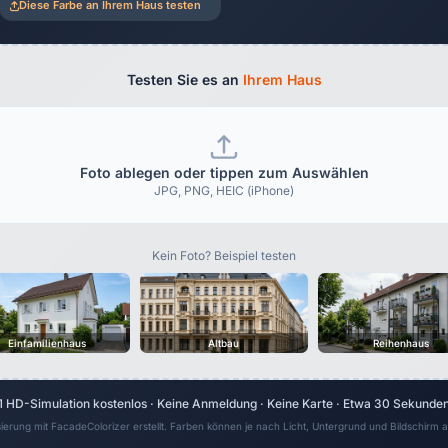
Diese Farbe an Ihrem Haus testen
Testen Sie es an
Ihrem Haus
Foto ablegen oder tippen zum Auswählen
JPG, PNG, HEIC (iPhone)
Kein Foto? Beispiel testen
Einfamilienhaus
Altbau
Reihenhaus
1 HD-Simulation kostenlos · Keine Anmeldung · Keine Karte · Etwa 30 Sekunde
sierung mit FacadeColorizer erstellt. Farben können je nach Licht, Untergrund und Bildschirm