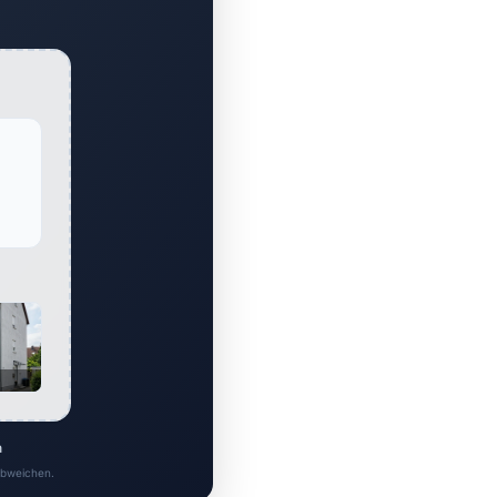
n
 abweichen.