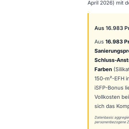
April 2026) mit
Aus 16.983 P
Aus
16.983 P
Sanierungspr
Schluss-Anst
Farben
(Silika
150-m²-EFH i
iSFP-Bonus li
Vollkosten be
sich das Kom
Datenbasis: aggregie
personenbezogene Z