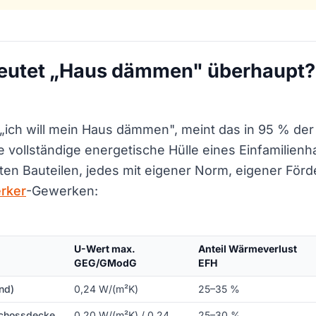
deutet „Haus dämmen" überhaupt? 
ich will mein Haus dämmen", meint das in 95 % der
e vollständige energetische Hülle eines Einfamilien
en Bauteilen, jedes mit eigener Norm, eigener Förd
rker
-Gewerken:
U-Wert max.
Anteil Wärmeverlust
GEG/GModG
EFH
nd)
0,24 W/(m²K)
25–35 %
schossdecke
0,20 W/(m²K) / 0,24
25–30 %