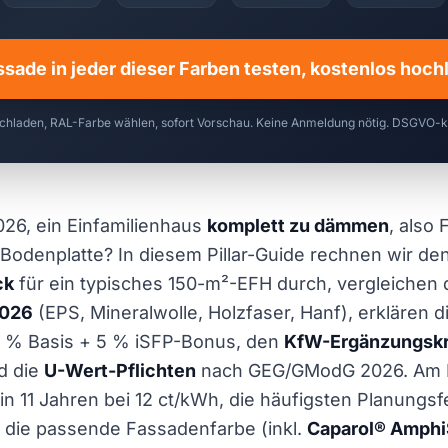
ssade in jeder dieser Farben testen, kostenlos hoc
chladen, RAL-Farbe wählen, sofort Vorschau. Keine Anmeldung nötig. DSGVO-
26, ein Einfamilienhaus
komplett zu dämmen
, also
Bodenplatte? In diesem Pillar-Guide rechnen wir den
ck
für ein typisches 150-m²-EFH durch, vergleichen 
2026
(EPS, Mineralwolle, Holzfaser, Hanf), erklären d
5 % Basis + 5 % iSFP-Bonus, den
KfW-Ergänzungskr
d die
U-Wert-Pflichten
nach GEG/GModG 2026. Am 
 in 11 Jahren bei 12 ct/kWh, die häufigsten Planungsf
ie passende Fassadenfarbe (inkl.
Caparol® Amphi