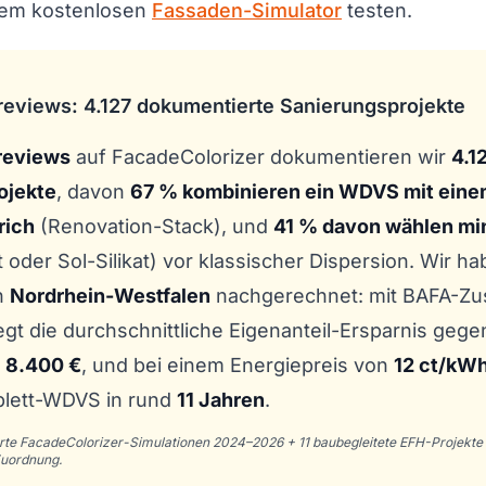
 dem kostenlosen
Fassaden-Simulator
testen.
reviews: 4.127 dokumentierte Sanierungsprojekte
reviews
auf FacadeColorizer dokumentieren wir
4.1
ojekte
, davon
67 % kombinieren ein WDVS mit ein
rich
(Renovation-Stack), und
41 % davon wählen mi
t oder Sol-Silikat) vor klassischer Dispersion. Wir ha
n
Nordrhein-Westfalen
nachgerechnet: mit BAFA-Zu
egt die durchschnittliche Eigenanteil-Ersparnis geg
i
8.400 €
, und bei einem Energiepreis von
12 ct/kW
plett-WDVS in rund
11 Jahren
.
rte FacadeColorizer-Simulationen 2024–2026 + 11 baubegleitete EFH-Projekte 
uordnung.