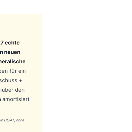
27 echte
em neuen
neralische
ben für ein
schuss +
enüber den
h
amortisiert
in DE/AT, ohne