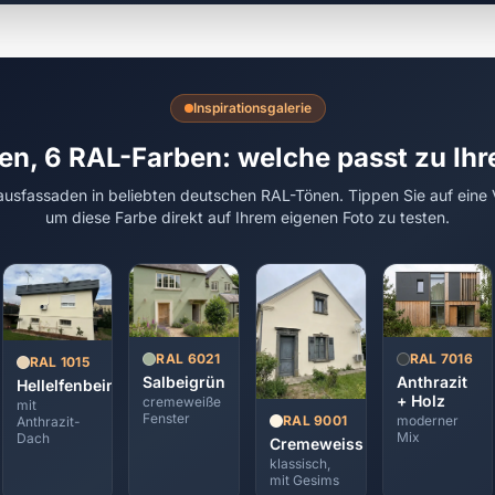
Inspirationsgalerie
en, 6 RAL-Farben: welche passt zu Ih
usfassaden in beliebten deutschen RAL-Tönen. Tippen Sie auf eine 
um diese Farbe direkt auf Ihrem eigenen Foto zu testen.
RAL 7016
RAL 6021
RAL 1015
Anthrazit
Salbeigrün
Hellelfenbein
+ Holz
cremeweiße
mit
Fenster
moderner
RAL 9001
Anthrazit-
Mix
Dach
Cremeweiss
klassisch,
mit Gesims