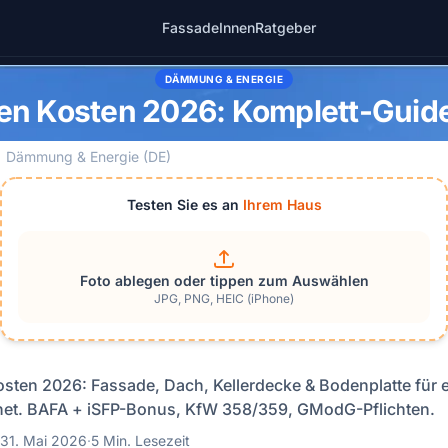
Fassade
Innen
Ratgeber
DÄMMUNG & ENERGIE
n Kosten 2026: Komplett-Guide
Dämmung & Energie (DE)
Testen Sie es an
Ihrem Haus
Foto ablegen oder tippen zum Auswählen
JPG, PNG, HEIC (iPhone)
ten 2026: Fassade, Dach, Kellerdecke & Bodenplatte für 
net. BAFA + iSFP-Bonus, KfW 358/359, GModG-Pflichten.
31. Mai 2026
·
5 Min. Lesezeit