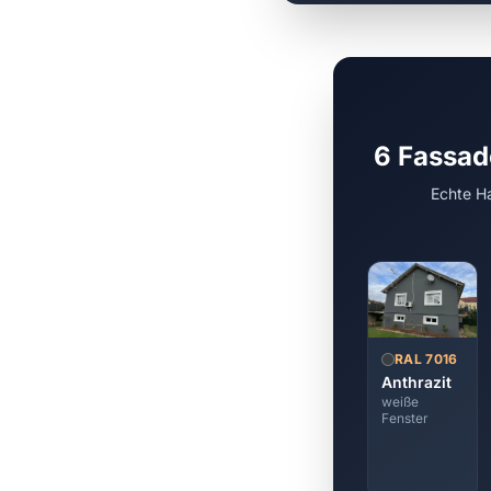
6 Fassad
Echte Ha
RAL 7016
Anthrazit
weiße
Fenster