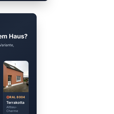
rem Haus?
Variante,
RAL 8004
Terrakotta
Altbau-
Charme