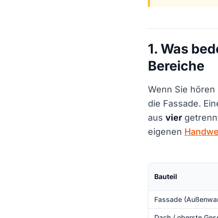
1. Was be
Bereiche
Wenn Sie hören „
die Fassade. Ein
aus
vier
getrennt
eigenen
Handwe
Bauteil
Fassade (Außenwa
Dach / oberste Ge