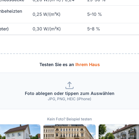
nbeheizten
0,25 W/(m²K)
5–10 %
eter)
0,30 W/(m²K)
5–8 %
Testen Sie es an
Ihrem Haus
Foto ablegen oder tippen zum Auswählen
JPG, PNG, HEIC (iPhone)
Kein Foto? Beispiel testen