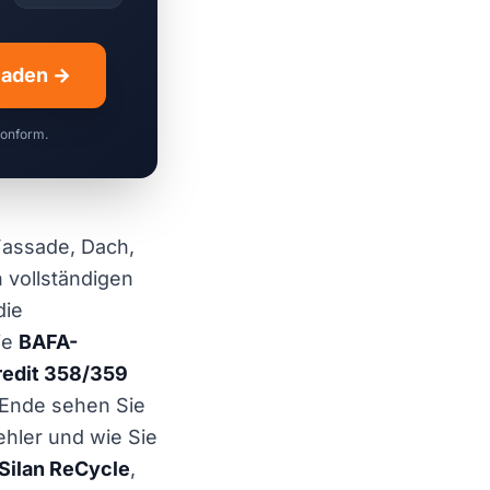
hladen →
konform.
 Fassade, Dach,
 vollständigen
die
ie
BAFA-
edit 358/359
Ende sehen Sie
ehler und wie Sie
Silan ReCycle
,